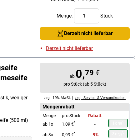
Menge:
Stück
Derzeit nicht lieferbar
Derzeit nicht lieferbar
seife
0,
79
€
emeseife
ab
pro Stück (ab 5 Stück)
stik, weniger
zzgl. 19% MwSt. |
zzgl. Service- & Versandkosten
Mengenrabatt
Menge
pro Stück
Rabatt
eife (500 ml)
1x
*
ab 1x
1,09 €
-
3x
*
ab 3x
0,99 €
-9%