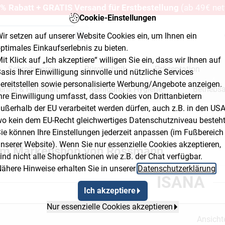
% Rabatt + GRATIS Versand für Erstbestellung
(ab 49€ net
Cookie-Einstellungen
ir setzen auf unserer Website Cookies ein, um Ihnen ein
ptimales Einkaufserlebnis zu bieten.
it Klick auf „Ich akzeptiere“ willigen Sie ein, dass wir Ihnen auf
Schreibwaren
Bürotechnik
Präsentation
asis Ihrer Einwilligung sinnvolle und nützliche Services
ereitstellen sowie personalisierte Werbung/Angebote anzeigen.
ering & Haushalt
Reinigung & Hygiene
Betriebs
hre Einwilligung umfasst, dass Cookies von Drittanbietern
ußerhalb der EU verarbeitet werden dürfen, auch z.B. in den USA
erkstatt & Baumarkt
o kein dem EU-Recht gleichwertiges Datenschutzniveau besteht
ie können Ihre Einstellungen jederzeit anpassen (im Fußbereich
nserer Website). Wenn Sie nur essenzielle Cookies akzeptieren,
im Markenshop von Rossmann
ind nicht alle Shopfunktionen wie z.B. der Chat verfügbar.
ähere Hinweise erhalten Sie in unserer
Datenschutzerklärung
.
ISANA
Ich akzeptiere
Nur essenzielle Cookies akzeptieren
Ansicht