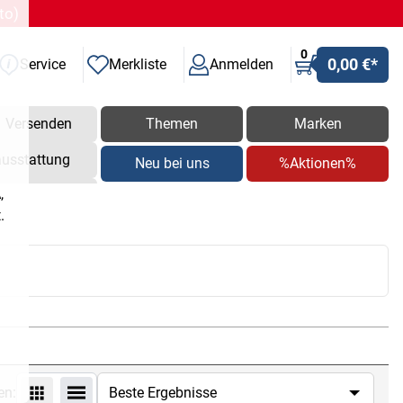
to)
0
0,00 €
*
Service
Merkliste
Anmelden
Versenden
Themen
Marken
ausstattung
Neu bei uns
%Aktionen%
,
.
en: