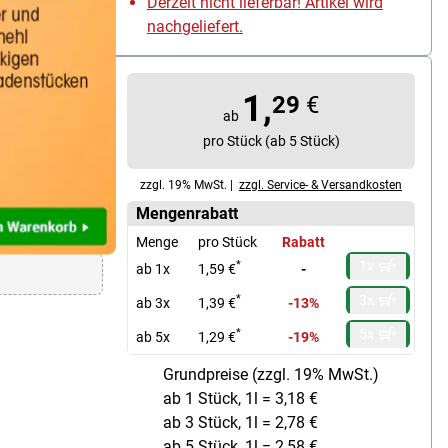
Derzeit nicht lieferbar! Artikel wird
nachgeliefert.
y Coco«
1,
29
€
ab
pro Stück (ab 5 Stück)
zzgl. 19% MwSt. |
zzgl. Service- & Versandkosten
Mengenrabatt
Menge
pro Stück
Rabatt
1x
*
ab 1x
1,59 €
-
3x
*
ab 3x
1,39 €
-13%
5x
*
ab 5x
1,29 €
-19%
Grundpreise (zzgl. 19% MwSt.)
ab 1 Stück, 1l = 3,18 €
ab 3 Stück, 1l = 2,78 €
ab 5 Stück, 1l = 2,58 €