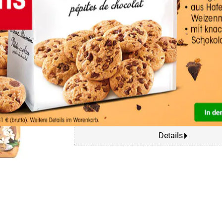
ISANA Flüssigseife »Lovel
500 ml
Besonderheiten: ohne Mikroplastik
Inhalt (Liter): 0.5 L
Lieferumfang: 500 ml Flüssigseife
Verpackungsart: Flasche mit Spender
Details