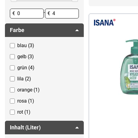
-
€
€
Farbe
blau (3)
gelb (3)
grün (4)
lila (2)
orange (1)
rosa (1)
rot (1)
schwarz (1)
Inhalt (Liter)
transparent (4)