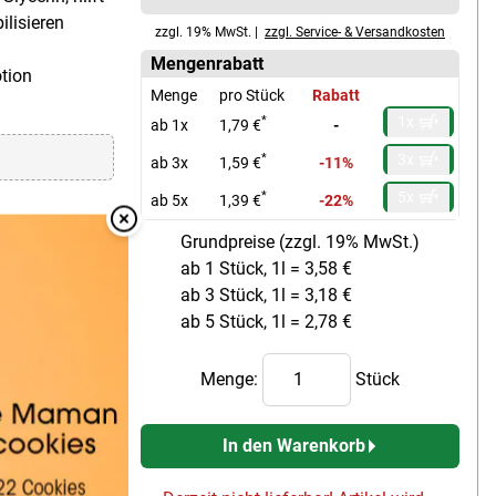
lisieren
zzgl. 19% MwSt. |
zzgl. Service- & Versandkosten
Mengenrabatt
tion
Menge
pro Stück
Rabatt
1x
*
ab 1x
1,79 €
-
3x
*
ab 3x
1,59 €
-11%
5x
*
ab 5x
1,39 €
-22%
Grundpreise (zzgl. 19% MwSt.)
Overlay Schließen
ab 1 Stück, 1l = 3,58 €
ab 3 Stück, 1l = 3,18 €
ab 5 Stück, 1l = 2,78 €
Menge:
Stück
In den Warenkorb