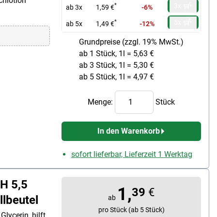
chlotion
3x
*
ab 3x
1,59 €
-6%
5x
*
ab 5x
1,49 €
-12%
Grundpreise (zzgl. 19% MwSt.)
ab 1 Stück, 1l = 5,63 €
ab 3 Stück, 1l = 5,30 €
ab 5 Stück, 1l = 4,97 €
Menge:
Stück
In den Warenkorb
sofort lieferbar, Lieferzeit 1 Werktag
H 5,5
1,
39
€
llbeutel
ab
pro Stück (ab 5 Stück)
Glycerin, hilft