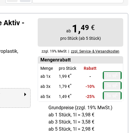
 Aktiv -
1,
49
€
ab
pro Stück (ab 5 Stück)
oplastik,
zzgl. 19% MwSt. |
zzgl. Service- & Versandkosten
Mengenrabatt
Menge
pro Stück
Rabatt
1x
*
ab 1x
1,99 €
-
3x
*
ab 3x
1,79 €
-10%
r
5x
*
ab 5x
1,49 €
-25%
Grundpreise (zzgl. 19% MwSt.)
ab 1 Stück, 1l = 3,98 €
ab 3 Stück, 1l = 3,58 €
ab 5 Stück, 1l = 2,98 €