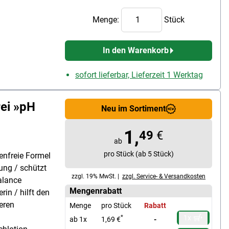
Menge:
Stück
In den Warenkorb
sofort lieferbar, Lieferzeit 1 Werktag
ei »pH
Neu im Sortiment
1,
49
€
ab
pro Stück (ab 5 Stück)
fenfreie Formel
ung / schützt
zzgl. 19% MwSt. |
zzgl. Service- & Versandkosten
alance
Mengenrabatt
rin / hilft den
eren
Menge
pro Stück
Rabatt
1x
*
ab 1x
1,69 €
-