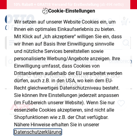
10% Rabatt + GRATIS Versand für Erstbestellung
(ab 49€ netto)
Cookie-Einstellungen
0
Wir setzen auf unserer Website Cookies ein, um
Ihnen ein optimales Einkaufserlebnis zu bieten.
Mit Klick auf „Ich akzeptiere“ willigen Sie ein, dass
Suche
wir Ihnen auf Basis Ihrer Einwilligung sinnvolle
und nützliche Services bereitstellen sowie
personalisierte Werbung/Angebote anzeigen. Ihre
Bürotechnik
Stromversorgung
Unterbrechun
Einwilligung umfasst, dass Cookies von
Drittanbietern außerhalb der EU verarbeitet werden
APC USV-Rack »Smart-UPS SC
dürfen, auch z.B. in den USA, wo kein dem EU-
450 VA«
Recht gleichwertiges Datenschutzniveau besteht.
Sie können Ihre Einstellungen jederzeit anpassen
(im Fußbereich unserer Website). Wenn Sie nur
essenzielle Cookies akzeptieren, sind nicht alle
Shopfunktionen wie z.B. der Chat verfügbar.
Nähere Hinweise erhalten Sie in unserer
Datenschutzerklärung
.