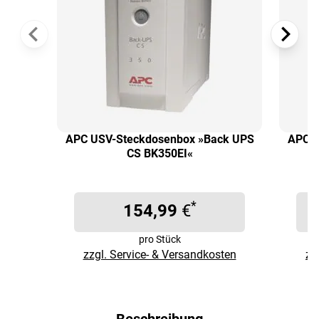
APC USV-Steckdosenbox »Back UPS
APC U
CS BK350EI«
*
154,99
€
pro Stück
zzgl. Service- & Versandkosten
zz
Beschreibung