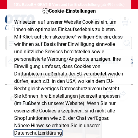
10% Rabatt + GRATIS Versand für Erstbestellung
(ab 49€ netto)
Cookie-Einstellungen
0
Wir setzen auf unserer Website Cookies ein, um
Ihnen ein optimales Einkaufserlebnis zu bieten.
Mit Klick auf „Ich akzeptiere“ willigen Sie ein, dass
Suche
wir Ihnen auf Basis Ihrer Einwilligung sinnvolle
und nützliche Services bereitstellen sowie
personalisierte Werbung/Angebote anzeigen. Ihre
Büromöbel & Einrichten
Möbelelemente
Dru
Einwilligung umfasst, dass Cookies von
Drittanbietern außerhalb der EU verarbeitet werden
Rocada Bürowagen 3 Ebenen
dürfen, auch z.B. in den USA, wo kein dem EU-
Recht gleichwertiges Datenschutzniveau besteht.
Sie können Ihre Einstellungen jederzeit anpassen
(im Fußbereich unserer Website). Wenn Sie nur
essenzielle Cookies akzeptieren, sind nicht alle
Shopfunktionen wie z.B. der Chat verfügbar.
Nähere Hinweise erhalten Sie in unserer
Datenschutzerklärung
.