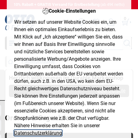
10% Rabatt + GRATIS Versand für Erstbestellung
(ab 49€ netto)
Cookie-Einstellungen
0
Wir setzen auf unserer Website Cookies ein, um
Ihnen ein optimales Einkaufserlebnis zu bieten.
Mit Klick auf „Ich akzeptiere“ willigen Sie ein, dass
Suche
wir Ihnen auf Basis Ihrer Einwilligung sinnvolle
und nützliche Services bereitstellen sowie
personalisierte Werbung/Angebote anzeigen. Ihre
Papierprodukte
Einwilligung umfasst, dass Cookies von
Drittanbietern außerhalb der EU verarbeitet werden
Herzlich willkommen im Durable Markenshop
dürfen, auch z.B. in den USA, wo kein dem EU-
Recht gleichwertiges Datenschutzniveau besteht.
Über Durable
Sie können Ihre Einstellungen jederzeit anpassen
(im Fußbereich unserer Website). Wenn Sie nur
essenzielle Cookies akzeptieren, sind nicht alle
Ordnen & Organisieren
Shopfunktionen wie z.B. der Chat verfügbar.
Nähere Hinweise erhalten Sie in unserer
Datenschutzerklärung
.