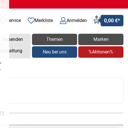
to)
0
0,00 €
*
Service
Merkliste
Anmelden
Versenden
Themen
Marken
ausstattung
Neu bei uns
%Aktionen%
,
.
n