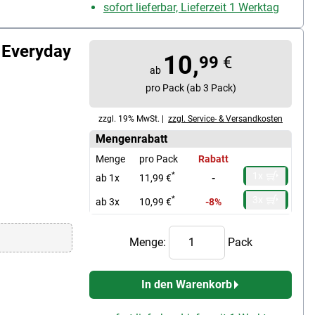
sofort lieferbar, Lieferzeit 1 Werktag
 Everyday
10,
99
€
ab
pro Pack (ab 3 Pack)
zzgl. 19% MwSt. |
zzgl. Service- & Versandkosten
Mengenrabatt
Menge
pro Pack
Rabatt
1x
*
ab 1x
11,99 €
-
3x
*
ab 3x
10,99 €
-8%
Menge:
Pack
In den Warenkorb