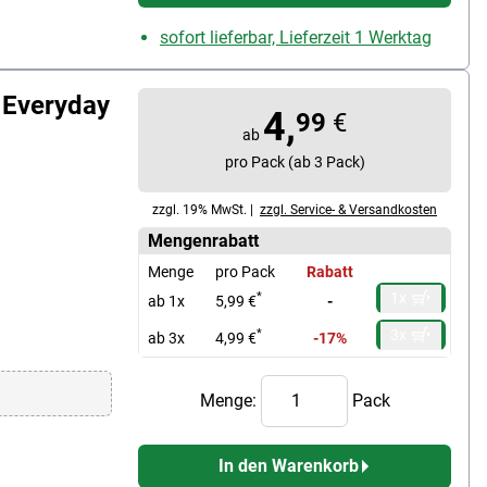
sofort lieferbar, Lieferzeit 1 Werktag
 Everyday
4,
99
€
ab
pro Pack (ab 3 Pack)
zzgl. 19% MwSt. |
zzgl. Service- & Versandkosten
Mengenrabatt
Menge
pro Pack
Rabatt
1x
*
ab 1x
5,99 €
-
3x
*
ab 3x
4,99 €
-17%
Menge:
Pack
In den Warenkorb