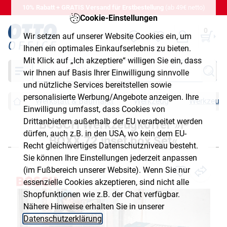
10% Rabatt + GRATIS Versand für Erstbestellung
(ab 49€ netto)
Cookie-Einstellungen
0
Wir setzen auf unserer Website Cookies ein, um
Ihnen ein optimales Einkaufserlebnis zu bieten.
Mit Klick auf „Ich akzeptiere“ willigen Sie ein, dass
Suche
wir Ihnen auf Basis Ihrer Einwilligung sinnvolle
und nützliche Services bereitstellen sowie
personalisierte Werbung/Angebote anzeigen. Ihre
Werkstatt & Baumarkt
Werkzeug
Werkzeugk
Einwilligung umfasst, dass Cookies von
Drittanbietern außerhalb der EU verarbeitet werden
BOSCH Werkzeugkoffer »i-
dürfen, auch z.B. in den USA, wo kein dem EU-
BOXX 72 inset box Set«
Recht gleichwertiges Datenschutzniveau besteht.
Sie können Ihre Einstellungen jederzeit anpassen
(im Fußbereich unserer Website). Wenn Sie nur
essenzielle Cookies akzeptieren, sind nicht alle
Shopfunktionen wie z.B. der Chat verfügbar.
Nähere Hinweise erhalten Sie in unserer
Datenschutzerklärung
.