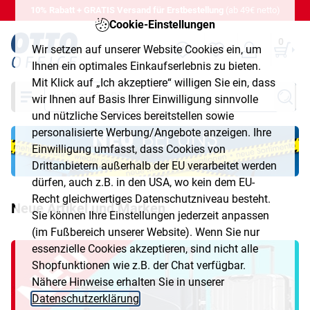
10% Rabatt + GRATIS Versand für Erstbestellung
(ab 49€ netto)
Cookie-Einstellungen
0
Wir setzen auf unserer Website Cookies ein, um
Ihnen ein optimales Einkaufserlebnis zu bieten.
Mit Klick auf „Ich akzeptiere“ willigen Sie ein, dass
Suche
wir Ihnen auf Basis Ihrer Einwilligung sinnvolle
und nützliche Services bereitstellen sowie
personalisierte Werbung/Angebote anzeigen. Ihre
Einwilligung umfasst, dass Cookies von
Drittanbietern außerhalb der EU verarbeitet werden
dürfen, auch z.B. in den USA, wo kein dem EU-
Recht gleichwertiges Datenschutzniveau besteht.
Neue Artikel und Marken
Sie können Ihre Einstellungen jederzeit anpassen
(im Fußbereich unserer Website). Wenn Sie nur
essenzielle Cookies akzeptieren, sind nicht alle
Shopfunktionen wie z.B. der Chat verfügbar.
Nähere Hinweise erhalten Sie in unserer
Datenschutzerklärung
.