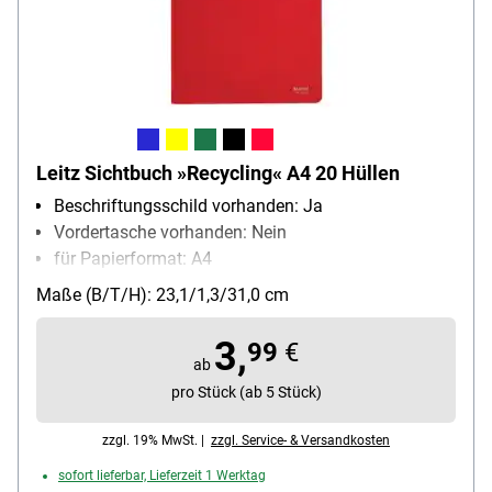
Leitz Sichtbuch »Recycling« A4 20 Hüllen
Beschriftungsschild vorhanden: Ja
Vordertasche vorhanden: Nein
für Papierformat: A4
Anzahl der Sichthüllen: 20 Stück
Maße (B/T/H): 23,1/1,3/31,0 cm
Material des Einbandes: Recycling-Polypropylen
3,
99
€
ab
pro Stück (ab 5 Stück)
zzgl. 19% MwSt. |
zzgl. Service- & Versandkosten
sofort lieferbar, Lieferzeit 1 Werktag