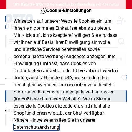
10% Rabatt + GRATIS Versand für Erstbestellung
(ab 49€ netto)
Cookie-Einstellungen
0
Wir setzen auf unserer Website Cookies ein, um
Ihnen ein optimales Einkaufserlebnis zu bieten.
Mit Klick auf „Ich akzeptiere“ willigen Sie ein, dass
Suche
wir Ihnen auf Basis Ihrer Einwilligung sinnvolle
und nützliche Services bereitstellen sowie
personalisierte Werbung/Angebote anzeigen. Ihre
Ordnen
Mappen
Präsentationsmappen
Einwilligung umfasst, dass Cookies von
Drittanbietern außerhalb der EU verarbeitet werden
Leitz Präsentationsmappen
dürfen, auch z.B. in den USA, wo kein dem EU-
chließen
Recht gleichwertiges Datenschutzniveau besteht.
Sie können Ihre Einstellungen jederzeit anpassen
Filter anzeigen
(im Fußbereich unserer Website). Wenn Sie nur
essenzielle Cookies akzeptieren, sind nicht alle
Ausgewählte Filter:
Shopfunktionen wie z.B. der Chat verfügbar.
Leitz
Alle Filter zurücksetzen
Nähere Hinweise erhalten Sie in unserer
Datenschutzerklärung
.