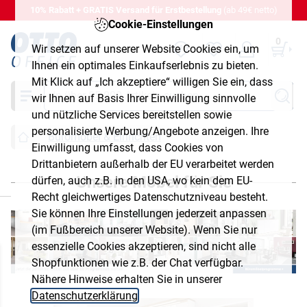
10% Rabatt + GRATIS Versand für Erstbestellung
(ab 49€ netto)
Cookie-Einstellungen
0
Wir setzen auf unserer Website Cookies ein, um
Ihnen ein optimales Einkaufserlebnis zu bieten.
Mit Klick auf „Ich akzeptiere“ willigen Sie ein, dass
Suche
wir Ihnen auf Basis Ihrer Einwilligung sinnvolle
und nützliche Services bereitstellen sowie
personalisierte Werbung/Angebote anzeigen. Ihre
Büromöbel & Einrichten
Einwilligung umfasst, dass Cookies von
Drittanbietern außerhalb der EU verarbeitet werden
Unsere Möbel für Sie
dürfen, auch z.B. in den USA, wo kein dem EU-
chließen
Recht gleichwertiges Datenschutzniveau besteht.
Sie können Ihre Einstellungen jederzeit anpassen
(im Fußbereich unserer Website). Wenn Sie nur
essenzielle Cookies akzeptieren, sind nicht alle
Shopfunktionen wie z.B. der Chat verfügbar.
Nähere Hinweise erhalten Sie in unserer
Datenschutzerklärung
.