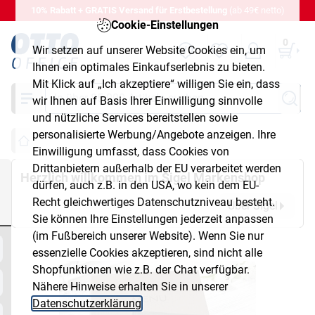
10% Rabatt + GRATIS Versand für Erstbestellung
(ab 49€ netto)
Cookie-Einstellungen
0
Wir setzen auf unserer Website Cookies ein, um
Ihnen ein optimales Einkaufserlebnis zu bieten.
Mit Klick auf „Ich akzeptiere“ willigen Sie ein, dass
Suche
wir Ihnen auf Basis Ihrer Einwilligung sinnvolle
und nützliche Services bereitstellen sowie
personalisierte Werbung/Angebote anzeigen. Ihre
Einwilligung umfasst, dass Cookies von
Drittanbietern außerhalb der EU verarbeitet werden
Herzlich willkommen im Sigel Markenshop
dürfen, auch z.B. in den USA, wo kein dem EU-
Recht gleichwertiges Datenschutzniveau besteht.
Über Sigel
Sie können Ihre Einstellungen jederzeit anpassen
(im Fußbereich unserer Website). Wenn Sie nur
essenzielle Cookies akzeptieren, sind nicht alle
Shopfunktionen wie z.B. der Chat verfügbar.
Nähere Hinweise erhalten Sie in unserer
Datenschutzerklärung
.