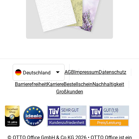
AGB
Impressum
Datenschutz
Sprach- und Landesauswahl
Barrierefreiheit
Karriere
Bestellschein
Nachhaltigkeit
Großkunden
© OTTO Office GmbH & Co KG 2026 • OTTO Office ist ein