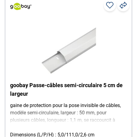
goobay Passe-câbles semi-circulaire 5 cm de
largeur
gaine de protection pour la pose invisible de câbles,
modèle semi-circulaire, largeur : 50 mm, pour
plusieurs câbles, longueur : 1,1 m, se raccourcit à
n'importe quel niveau, trous préperforés pour un
montage simple, matière : aluminium, couleur : blanc,
Dimensions (L/P/H) : 5,0/111,0/2,6 cm