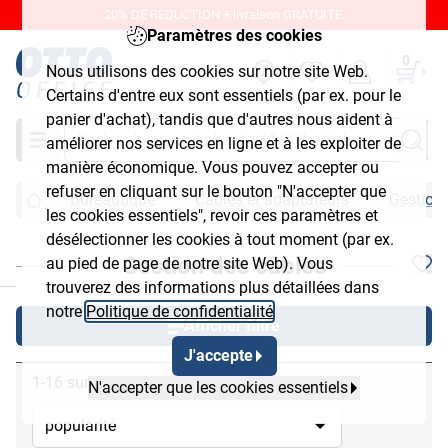
20% DE RÉDUCTION + livraison GRATUITE.
Paramètres des cookies
0
Nous utilisons des cookies sur notre site Web.
Certains d'entre eux sont essentiels (par ex. pour le
panier d'achat), tandis que d'autres nous aident à
Chercher
améliorer nos services en ligne et à les exploiter de
manière économique. Vous pouvez accepter ou
refuser en cliquant sur le bouton "N'accepter que
Bureautique
Câbles et adaptateurs
Gestion
les cookies essentiels", revoir ces paramètres et
désélectionner les cookies à tout moment (par ex.
Gestion des câbles
au pied de page de notre site Web). Vous
chließen
trouverez des informations plus détaillées dans
notre
Politique de confidentialité
.
Afficher filtre
J'accepte
1-16 sur 16
N'accepter que les cookies essentiels