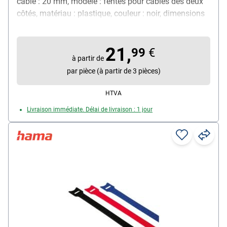
câble : 20 mm, modèle : fentes pour câbles des deux
côtés, matériau : plastique, couleur : noir, dimensions
(L/P/H) : 15,6 x 40 x 13 cm
21,
99
€
à partir de
par pièce (à partir de 3 pièces)
HTVA
Livraison immédiate. Délai de livraison : 1 jour