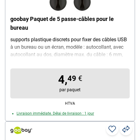
goobay Paquet de 5 passe-câbles pour le
bureau
supports plastique discrets pour fixer des câbles USB
à un bureau ou un écran, modèle : autocollant, avec
autocollant au dos, diamètre max. du câble : 6 mm,
forme : ronde, utilisable plusieurs fois, se décolle sans
laisser de traces, également utilisable pour passer des
4,
câbles sous un bureau, couleur : noir, contenu par
49
€
paquet : 5 pièces
par paquet
HTVA
Livraison immédiate. Délai de livraison : 1 jour