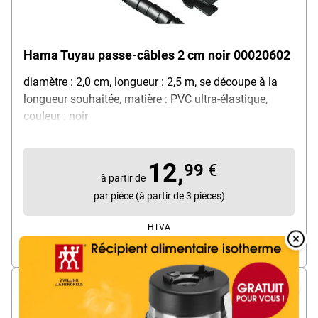
Hama Tuyau passe-câbles 2 cm noir 00020602
diamètre : 2,0 cm, longueur : 2,5 m, se découpe à la
longueur souhaitée, matière : PVC ultra-élastique,
couleur : noir
12,
99
€
à partir de
par pièce (à partir de 3 pièces)
HTVA
Overlay
Livraison immédiate. Délai de livraison : 1 jour
Over