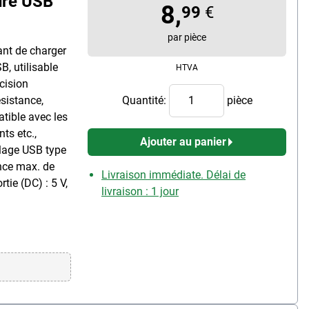
ure USB
8,
99
€
par pièce
ant de charger
, utilisable
HTVA
cision
ésistance,
Quantité:
pièce
atible avec les
ts etc.,
Ajouter au panier
plage USB type
ance max. de
Livraison immédiate. Délai de
rtie (DC) : 5 V,
livraison : 1 jour