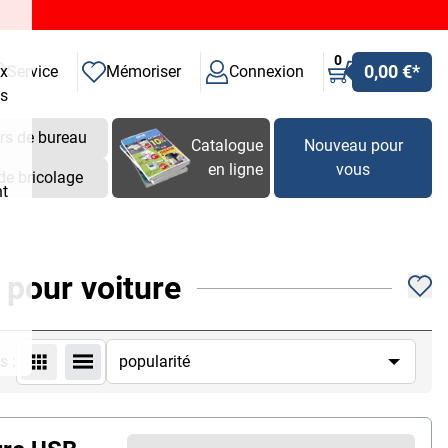
0
0,00 €
*
ux
Service
Mémoriser
Connexion
es
rs de bureau
Catalogue
Nouveau pour
en ligne
vous
de bricolage
nt
3
 pour voiture
s :