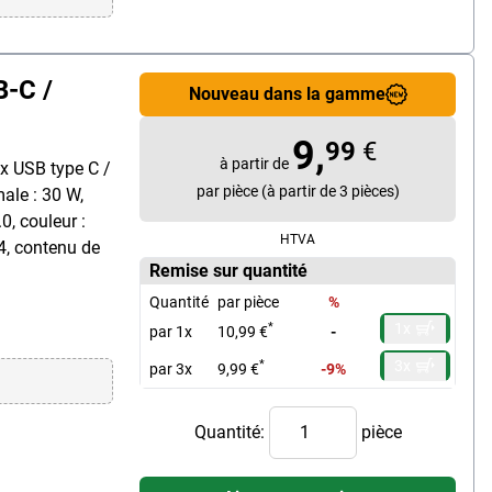
B-C /
Nouveau dans la gamme
9,
99
€
à partir de
1x USB type C /
par pièce (à partir de 3 pièces)
ale : 30 W,
0, couleur :
HTVA
4, contenu de
Remise sur quantité
Quantité
par pièce
%
1x
*
par 1x
10,99 €
-
3x
*
par 3x
9,99 €
-9%
Quantité:
pièce