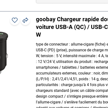
goobay Chargeur rapide do
voiture USB-A (QC) / USB-C
W
type de connecteur : allume-cigare (fiche) 
USB-C (PD) (prise), puissance de charge m
W, tension : 5 V, intensité maximale : 4 A, 
: 12 V/24 V, utilisation du produit : recharg
smartphones / tablettes / batteries externe
accumulateurs externes, couleur : noir, di
(L/P/H) : 2,41/2,41/4,51, poids : 14 g, des
particularités : charge jusqu'à 4 fois plus v
chargeurs standard (avec un câble compat
design compact / s'intègre presque entiè
l'allume-cigare / s'enlève facilement du bo
adapté aux voitures et camions / électron