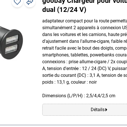
goobay Chargeur pour voit
dual (12/24 V)
adaptateur compact pour la route permett
simultanément 2 appareils à connexion USB
dans les voitures et les camions, haute pré
d'ajustement dans l'allume-cigare, faible r
retrait facile avec le bout des doigts, comp
smartphones, tablettes, powerbanks couran
connexions : prise allume-cigare / 2x cou
A, tension d'entrée : 12 / 24 (DC) V, puiss
sortie du courant (DC) : 3,1 A, tension de so
poids : 13,1 g, couleur : noir
Dimensions (L/P/H) : 2,5/4,4/2,5 cm
Détails