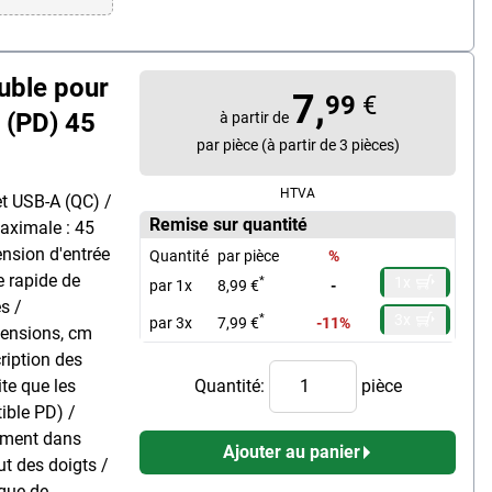
uble pour
7,
99
€
 (PD) 45
à partir de
par pièce (à partir de 3 pièces)
HTVA
et USB-A (QC) /
Remise sur quantité
aximale : 45
tension d'entrée
Quantité
par pièce
%
e rapide de
1x
*
par 1x
8,99 €
-
s /
3x
*
par 3x
7,99 €
-11%
mensions, cm
cription des
ite que les
Quantité:
pièce
ible PD) /
rement dans
Ajouter au panier
ut des doigts /
ique de