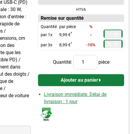
et USB-C (PD)
ale : 30 W,
HTVA
ion d'entrée :
Remise sur quantité
 rapide de
Quantité
par pièce
%
s /
1x
*
par 1x
9,99 €
-
mensions, cm
3x
*
tion des
par 3x
8,99 €
-10%
ite que les
ible PD) /
Quantité:
pièce
ement dans
ut des doigts /
Ajouter au panier
ique de
e /
Livraison immédiate. Délai de
geur de voiture
livraison : 1 jour