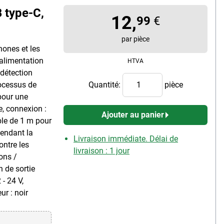
 type-C,
12,
99
€
par pièce
hones et les
 alimentation
HTVA
 détection
ocessus de
Quantité:
pièce
 pour une
, connexion :
Ajouter au panier
ble de 1 m pour
pendant la
Livraison immédiate. Délai de
ontre les
livraison : 1 jour
ons /
n de sortie
 - 24 V,
ur : noir