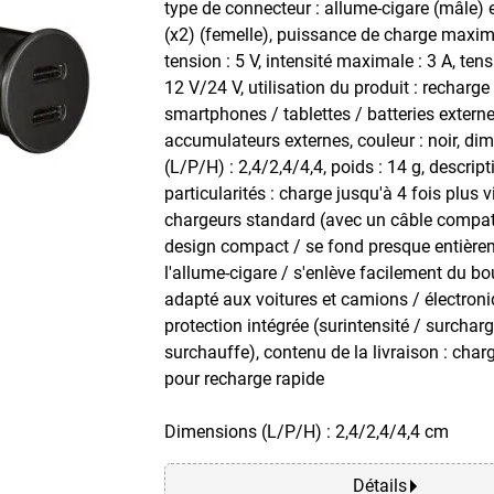
type de connecteur : allume-cigare (mâle) 
(x2) (femelle), puissance de charge maxim
tension : 5 V, intensité maximale : 3 A, tens
12 V/24 V, utilisation du produit : recharge
smartphones / tablettes / batteries externe
accumulateurs externes, couleur : noir, di
(L/P/H) : 2,4/2,4/4,4, poids : 14 g, descrip
particularités : charge jusqu'à 4 fois plus v
chargeurs standard (avec un câble compat
design compact / se fond presque entièr
l'allume-cigare / s'enlève facilement du bo
adapté aux voitures et camions / électron
protection intégrée (surintensité / surcharg
surchauffe), contenu de la livraison : char
pour recharge rapide
Dimensions (L/P/H) : 2,4/2,4/4,4 cm
Détails