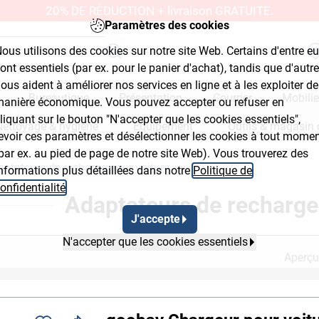
20% DE RÉDUCTION + livraison GRATUITE.
Paramètres des cookies
ous utilisons des cookies sur notre site Web. Certains d'entre e
ont essentiels (par ex. pour le panier d'achat), tandis que d'autr
ous aident à améliorer nos services en ligne et à les exploiter de
Bureautique
Présentation
Courrier
Mobilie
anière économique. Vous pouvez accepter ou refuser en
liquant sur le bouton "N'accepter que les cookies essentiels",
Nettoyage & hygiène
Équipement
Outils & magasin 
evoir ces paramètres et désélectionner les cookies à tout mome
par ex. au pied de page de notre site Web). Vous trouverez des
ptateurs de recharge pour voiture
nformations plus détaillées dans notre
Politique de
mb Flyout Button 2
Breadcrumb Flyout Button 
onfidentialité
.
Adaptateurs de recharge
J'accepte
N'accepter que les cookies essentiels
Aperçu