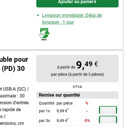
Ajouter au panier
Livraison immédiate. Délai de
livraison : 1 jour
uble pour
9,
49
€
 (PD) 30
à partir de
par pièce (à partir de 3 pièces)
HTVA
et USB-A (QC) /
Remise sur quantité
aximale : 30
tension d'entrée
Quantité
par pièce
%
e rapide de
1x
*
par 1x
9,99 €
-
s /
3x
*
par 3x
9,49 €
-5%
mensions, cm