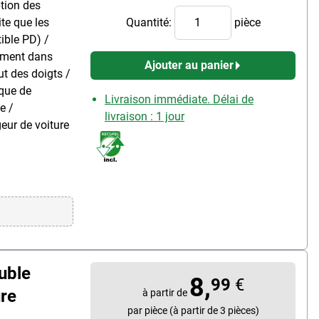
ption des
ite que les
Quantité:
pièce
ible PD) /
rement dans
Ajouter au panier
ut des doigts /
ique de
Livraison immédiate. Délai de
e /
livraison : 1 jour
geur de voiture
uble
8,
99
€
re
à partir de
par pièce (à partir de 3 pièces)