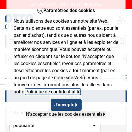
20% DE RÉDUCTION + livraison GRATUITE.
Paramètres des cookies
0
Nous utilisons des cookies sur notre site Web.
Certains d'entre eux sont essentiels (par ex. pour le
panier d'achat), tandis que d'autres nous aident à
Chercher
améliorer nos services en ligne et à les exploiter de
manière économique. Vous pouvez accepter ou
refuser en cliquant sur le bouton "N'accepter que
Cuisine & Catering
Décoration de table
Bou
les cookies essentiels", revoir ces paramètres et
désélectionner les cookies à tout moment (par ex.
Bougies
au pied de page de notre site Web). Vous
chließen
trouverez des informations plus détaillées dans
notre
Politique de confidentialité
.
Afficher filtre
J'accepte
1-8 sur 8
N'accepter que les cookies essentiels