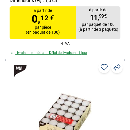
chauffe-plat (sous film plastique scellé)
Dimensions (H) : 1,5 cm
à partir de
à partir de
0,
11,
99
€
12
€
par paquet de 100
par pièce
(à partir de 3 paquets)
(en paquet de 100)
HTVA
Livraison immédiate. Délai de livraison : 1 jour