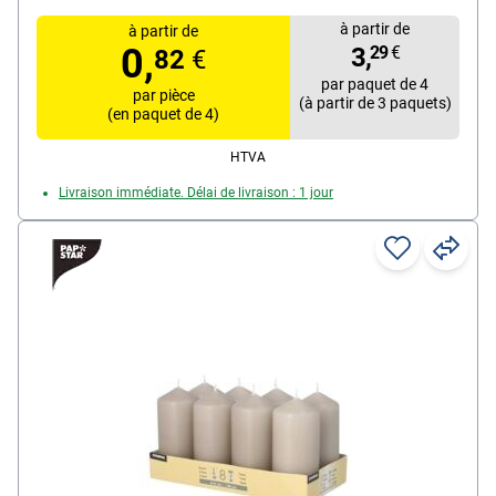
à partir de
à partir de
0,
3,
29
€
82
€
par paquet de 4
par pièce
(à partir de 3 paquets)
(en paquet de 4)
HTVA
Livraison immédiate. Délai de livraison : 1 jour