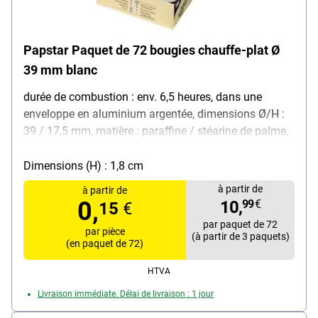
Papstar Paquet de 72 bougies chauffe-plat Ø
39 mm blanc
durée de combustion : env. 6,5 heures, dans une
enveloppe en aluminium argentée, dimensions Ø/H :
39 / 17,5 mm, matière : paraffine / stéarine de palme,
couleur : blanc, contenu de la livraison : 72 bougies
chauffe-plat
Dimensions (H) : 1,8 cm
à partir de
à partir de
0,
10,
99
€
15
€
par paquet de 72
par pièce
(à partir de 3 paquets)
(en paquet de 72)
HTVA
Livraison immédiate. Délai de livraison : 1 jour