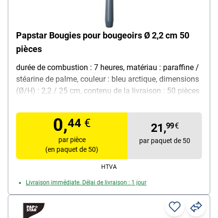
Papstar Bougies pour bougeoirs Ø 2,2 cm 50
pièces
durée de combustion : 7 heures, matériau : paraffine /
stéarine de palme, couleur : bleu arctique, dimensions
(Ø/H) : 2,2 / 25 cm, contenu de la livraison : 50 pièces
0,
44
€
21,
99
€
par pièce
par paquet de 50
(en paquet de 50)
HTVA
Livraison immédiate. Délai de livraison : 1 jour