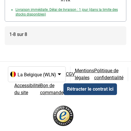
HTVA
Livraison immédiate. Délai de livraison : 1 jour (dans la limite des
stocks disponibles)
1-8 sur 8
Mentions
Politique de
CGV
légales
confidentialité
Choix de la langue et du pays
Accessibilité
Bon de
Rétracter le contrat ici
du site
commande