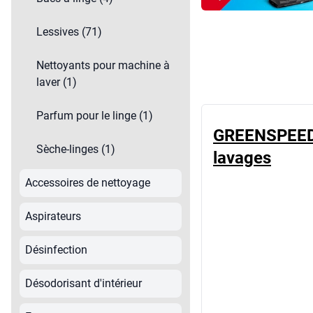
Papier toilette & distributeurs
Lessives (71)
Plexiglas de protection
Poubelles & collecte des déchets
Nettoyants pour machine à
Produits d'entretien
laver (1)
Protection hygiénique
Savon
Parfum pour le linge (1)
GREENSPEED 
Sèche-linges (1)
lavages
Accessoires de nettoyage
Aspirateurs
Désinfection
Désodorisant d'intérieur