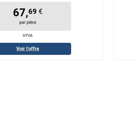
67,
69
€
par pièce
HTVA
Voir l‘offre