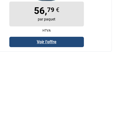
56,
79
€
par paquet
HTVA
Voir l‘offre