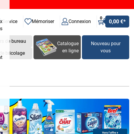
0
0,00 €
*
ux
Service
Mémoriser
Connexion
es
rs de bureau
Catalogue
Nouveau pour
en ligne
vous
de bricolage
nt