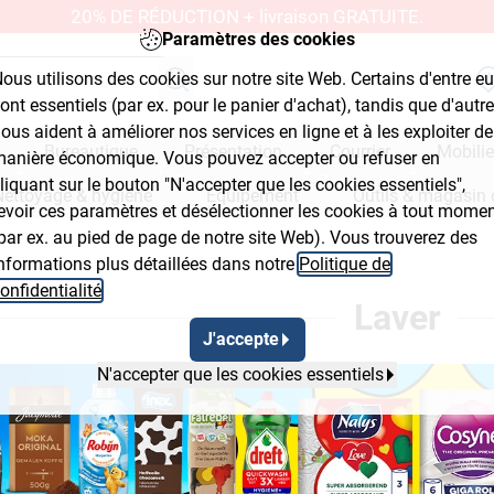
20% DE RÉDUCTION + livraison GRATUITE.
Paramètres des cookies
ous utilisons des cookies sur notre site Web. Certains d'entre e
ont essentiels (par ex. pour le panier d'achat), tandis que d'autr
ous aident à améliorer nos services en ligne et à les exploiter de
Bureautique
Présentation
Courrier
Mobilie
anière économique. Vous pouvez accepter ou refuser en
liquant sur le bouton "N'accepter que les cookies essentiels",
Nettoyage & hygiène
Équipement
Outils & magasin 
evoir ces paramètres et désélectionner les cookies à tout mome
par ex. au pied de page de notre site Web). Vous trouverez des
nformations plus détaillées dans notre
Politique de
Button 2
onfidentialité
.
Laver
J'accepte
N'accepter que les cookies essentiels