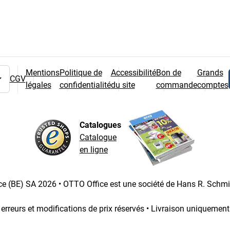
Mentions
Politique de
Accessibilité
Bon de
Grands
CGV
légales
confidentialité
du site
commande
comptes
 pays
Catalogues
Catalogue
en ligne
e (BE) SA 2026 • OTTO Office est une société de Hans R. Schm
 erreurs et modifications de prix réservés • Livraison uniquemen