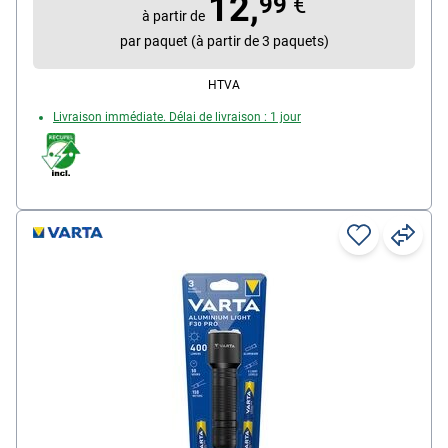
12,
99
€
à partir de
par paquet : lampe de poche / 2x piles Mignon AA /
par paquet (à partir de 3 paquets)
clip de poche
HTVA
Livraison immédiate. Délai de livraison : 1 jour