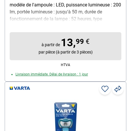
modèle de l'ampoule : LED, puissance lumineuse : 200
lm, portée lumineuse : jusqu'à 50 m, durée de
fonctionnement de la lampe : 52 heures, type
d'alimentation : fonctionnement sur piles,
caractéristiques : trois modes d'éclairage : spot /
13,
projecteur et mode combiné / avec LED rouge / tous
99
€
à partir de
les modes sont réglables / tête de lampe réglable /
par pièce (à partir de 3 pièces)
avec indicateur de batterie faible, protégée contre les
projections d'eau : oui, système de fixation : bandeau
HTVA
réglable, amovible et lavable, couleur du boîtier :
Livraison immédiate. Délai de livraison : 1 jour
rouge, matériau : plastique, particularités : variateur /
niveaux de puissance commutables, contenu de la
livraison : lampe frontale / 3 piles micro AAA