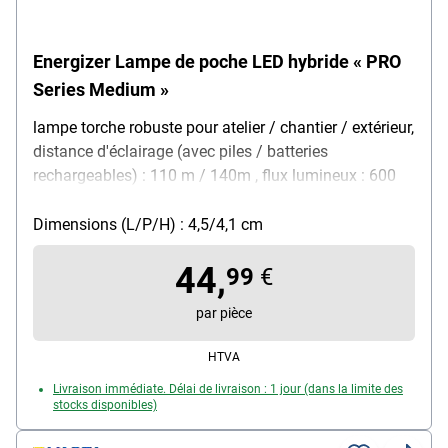
Energizer Lampe de poche LED hybride « PRO
Series Medium »
lampe torche robuste pour atelier / chantier / extérieur,
distance d'éclairage (avec piles / batteries
rechargeables) : 110 m / 140m , flux lumineux : 600
lm / 1000 lm, type de lampe : LED, alimentation : piles
AAA / batterie rechargeable (avec port USB pour la
Dimensions (L/P/H) : 4,5/4,1 cm
recharge), 4 modes d'éclairage réglables : élevé /
44,
moyen / faible / stroboscopique, avantage du produit
99
€
: IRC élevé pour la clarté des couleurs / gros bouton-
par pièce
poussoir (adapté aux gants) / poignée antidérapante
/ indicateur de niveau des piles / aimant intégré,
HTVA
protégé contre les chutes jusqu'à 3 m, étanche à l'eau
Livraison immédiate. Délai de livraison : 1 jour (dans la limite des
/ à la poussière (IP 67), autonomie (réglage élevé) : 4
stocks disponibles)
heures, contenu de la livraison : 1 lampe de poche / 1
câble de recharge USB / 6x piles AAA / 1 sac avec