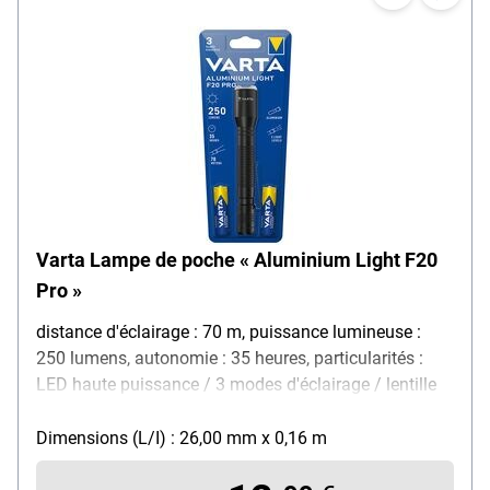
Varta Lampe de poche « Aluminium Light F20
Pro »
distance d'éclairage : 70 m, puissance lumineuse :
250 lumens, autonomie : 35 heures, particularités :
LED haute puissance / 3 modes d'éclairage / lentille
antichoc / boîtier texturé / interrupteur marche/arrêt à
l'extrémité de la lampe / focalisation précise (spot to
Dimensions (L/I) : 26,00 mm x 0,16 m
flood), matériau : aluminium, couleur : noir,
dimensions (Ø/L) : 26 / 164 mm, poids : 75 g, contenu