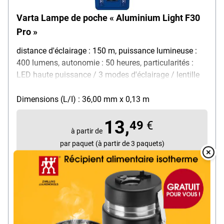
Varta Lampe de poche « Aluminium Light F30
Pro »
distance d'éclairage : 150 m, puissance lumineuse :
400 lumens, autonomie : 50 heures, particularités :
LED haute puissance / 3 modes d'éclairage / lentille
antichoc / boîtier texturé / interrupteur marche/arrêt à
l'extrémité de la lampe / focalisation précise (spot to
Dimensions (L/I) : 36,00 mm x 0,13 m
flood), matériau : aluminium, couleur : noir,
13,
dimensions (Ø/L) : 36 / 129 mm, poids : 110 g,
49
€
à partir de
contenu par paquet : lampe de poche / 3x piles Micro
par paquet (à partir de 3 paquets)
AAA / clip de poche
Overlay
Over
HTVA
Livraison immédiate. Délai de livraison : 1 jour