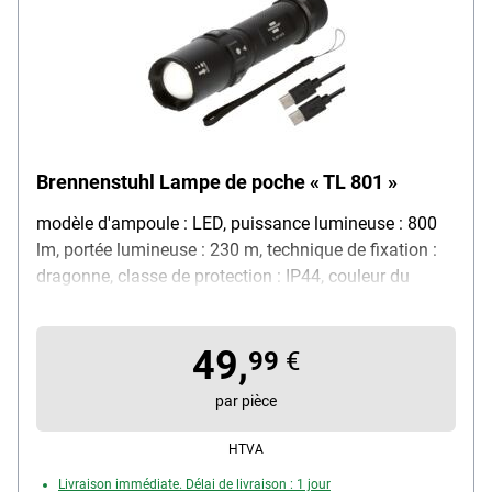
Brennenstuhl Lampe de poche « TL 801 »
modèle d'ampoule : LED, puissance lumineuse : 800
lm, portée lumineuse : 230 m, technique de fixation :
dragonne, classe de protection : IP44, couleur du
boîtier : noir, diamètre : 35 mm, matériau : aluminium,
particularités : la fonction zoom permet de passer en
49,
continu d'un éclairage proche et large à un éclairage
99
€
lointain et focalisé, contenu de la livraison : lampe de
par pièce
poche / câble de chargement USB C / dragonne
HTVA
Livraison immédiate. Délai de livraison : 1 jour