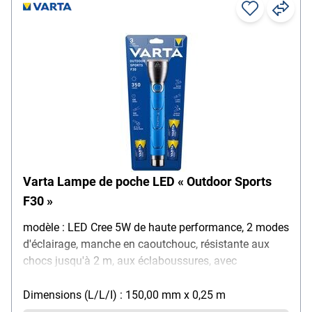
Varta Lampe de poche LED « Outdoor Sports
F30 »
modèle : LED Cree 5W de haute performance, 2 modes
d'éclairage, manche en caoutchouc, résistante aux
chocs jusqu'à 2 m, aux éclaboussures, avec
décapsuleur au bout du corps, le bout de la lampe
brille dans le noir, portée d'éclairage : max. 145 m,
Dimensions (L/L/I) : 150,00 mm x 0,25 m
durée d'éclairage : jusqu'à 120 h, luminosité : max.