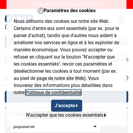
20% DE RÉDUCTION + livraison GRATUITE.
Paramètres des cookies
0
Nous utilisons des cookies sur notre site Web.
Certains d'entre eux sont essentiels (par ex. pour le
panier d'achat), tandis que d'autres nous aident à
Chercher
améliorer nos services en ligne et à les exploiter de
manière économique. Vous pouvez accepter ou
refuser en cliquant sur le bouton "N'accepter que
Équipement
Luminaires
Lampes de poche
les cookies essentiels", revoir ces paramètres et
désélectionner les cookies à tout moment (par ex.
Lampes de poche
au pied de page de notre site Web). Vous
chließen
trouverez des informations plus détaillées dans
notre
Politique de confidentialité
.
Afficher filtre
J'accepte
1-19 sur 19
N'accepter que les cookies essentiels