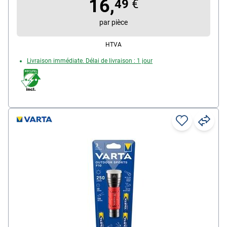
16,
de lumière, interrupteur : marche, éclairage de
49
€
secours/nuit, arrêt, socle de chargement avec prise
par pièce
Euro, rotation à 90°
HTVA
Livraison immédiate. Délai de livraison : 1 jour