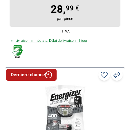
28,
350 lm, avec dragonne, livrée avec 3 piles C
99
€
par pièce
HTVA
Livraison immédiate. Délai de livraison : 1 jour
Dernière chance