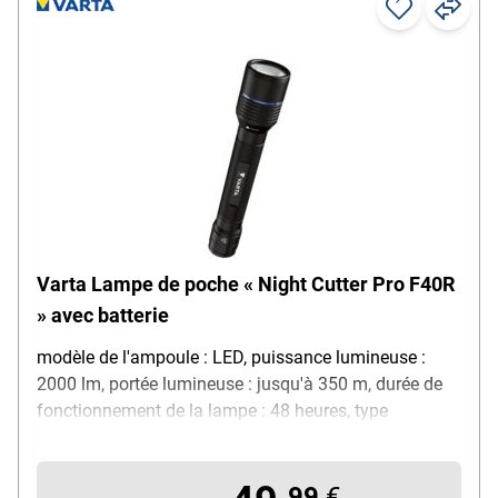
fonction holster
Varta Lampe de poche « Night Cutter Pro F40R
» avec batterie
modèle de l'ampoule : LED, puissance lumineuse :
2000 lm, portée lumineuse : jusqu'à 350 m, durée de
fonctionnement de la lampe : 48 heures, type
d'alimentation : fonctionnement sur batterie, modèle :
rechargeable avec connexion USB-C / fonction
powerbank avec 5200 mAh, caractéristiques : 5
99
€