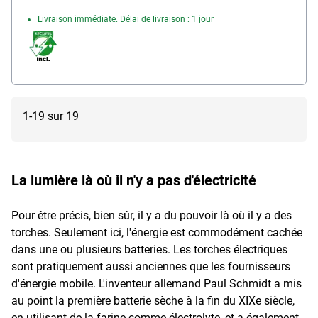
2 modes d’éclairage : 290 lumens à 100 % ou 50 % de
Livraison immédiate. Délai de livraison : 1 jour
luminosité / la tête d'éclairage orientable peut être
verrouillée dans 7 positions / adaptée au travail en
mains libres / la Rapid BWL290 fait partie de la
POWER FOR ALL ALLIANCE et est compatible avec les
batteries 18 V de marques telles que Bosch, Gardena,
Husqvarna et Wagner, contenu de la livraison : 1
1-19 sur 19
lampe de poche (batterie et chargeur non inclus)
La lumière là où il n'y a pas d'électricité
Pour être précis, bien sûr, il y a du pouvoir là où il y a des
torches. Seulement ici, l'énergie est commodément cachée
dans une ou plusieurs batteries. Les torches électriques
sont pratiquement aussi anciennes que les fournisseurs
d'énergie mobile. L'inventeur allemand Paul Schmidt a mis
au point la première batterie sèche à la fin du XIXe siècle,
en utilisant de la farine comme électrolyte, et a également