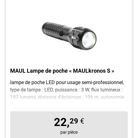
MAUL Lampe de poche « MAULkronos S »
lampe de poche LED pour usage semi-professionnel,
type de lampe : LED, puissance : 3 W, flux lumineux :
192 lumens, distance d'éclairage : 196 m, autonomie
max. : 14 h, utilisation : lampe à main et lampe sur
pied / peut être posée sur une surface plane, par ex.
22,
comme éclairage de table, caractéristiques du produit
29
€
: commande des niveaux d'éclairage d'une seule main
par pièce
/ cône lumineux réglable (fonction zoom) / protection