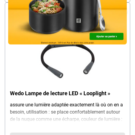
Wedo Lampe de lecture LED « Looplight »
assure une lumière adaptée exactement là où on en a
besoin, utilisation : se place confortablement autour
de la nuque comme une écharpe, couleur de lumière :
3 niveaux au choix (blanc chaud 3000 K / blanc froid
6000 K / neutre 4000 K), matériaux : métal & silicone