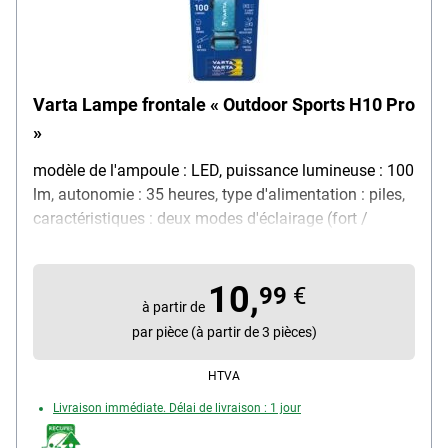
Varta Lampe frontale « Outdoor Sports H10 Pro
»
modèle de l'ampoule : LED, puissance lumineuse : 100
lm, autonomie : 35 heures, type d'alimentation : piles,
caractéristiques : deux modes d'éclairage (fort /
faible) / tête réglable / portée jusqu'à 45 m, protégée
contre les projections d'eau : oui, système de fixation :
10,
bandeau réglable, amovible et lavable, classe de
99
€
à partir de
protection : IPX4, couleur du boîtier : bleu, matériau :
par pièce (à partir de 3 pièces)
plastique, particularités : variateur / niveaux de
puissance commutables, contenu de la livraison :
HTVA
lampe frontale / 3 piles micro AAA
Livraison immédiate. Délai de livraison : 1 jour