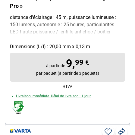
Pro »
distance d'éclairage : 45 m, puissance lumineuse :
150 lumens, autonomie : 25 heures, particularités :
LED haute puissance / lentille antichoc / boîtier
texturé / interrupteur marche/arrêt à l'extrémité de la
lampe / focalisation précise (spot to flood), matériau :
Dimensions (L/I) : 20,00 mm x 0,13 m
aluminium, couleur : noir, dimensions (Ø/L) : 20 / 133
9,
mm, poids : 37 g, contenu par paquet : lampe de
99
€
à partir de
poche / 2x piles Micro AAA / clip de poche
par paquet (à partir de 3 paquets)
HTVA
Livraison immédiate. Délai de livraison : 1 jour