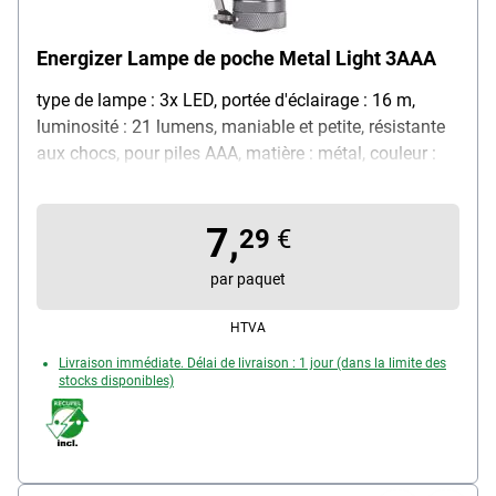
Energizer Lampe de poche Metal Light 3AAA
type de lampe : 3x LED, portée d'éclairage : 16 m,
luminosité : 21 lumens, maniable et petite, résistante
aux chocs, pour piles AAA, matière : métal, couleur :
argenté, livrée sans piles, dimensions (l/L) : 3,5/10 cm
7,
29
€
par paquet
HTVA
Livraison immédiate. Délai de livraison : 1 jour (dans la limite des
stocks disponibles)