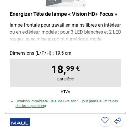
Energizer Tête de lampe « Vision HD+ Focus »
lampe frontale pour travail en mains libres en intérieur
ou en extérieur, modèle : pour 3 LED blanches et 2 LED
rouges, avec mise au point numérique, mode
d'éclairage rayonnement ou de surface réglable,
fonction de variation, 3 niveaux d'éclairage : spot (180
Dimensions (L/P/H) : 19,5 cm
lumens), beam low (20 lumens), beam high (400
18,
lumens), distance de rayonnement de jusqu'à 85 m
99
€
possible, avec fonction mémoire de réglage de la mise
par pièce
au point, ruban serre-tête élastique adaptable sur la
tête de lampe, tête rotative et lentille incassable,
HTVA
résistante à l'eau et aux intempéries, résistante aux
Livraison immédiate. Délai de livraison : 1 jour (dans la limite des
chocs jusqu'à 1 mètre, alimentation : 3x piles AAA
stocks disponibles)
(comprises dans la livraison)