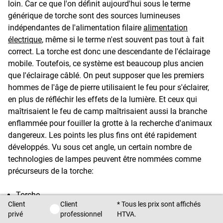
loin. Car ce que l'on définit aujourd'hui sous le terme
générique de torche sont des sources lumineuses
indépendantes de l'alimentation filaire
alimentation
électrique
, même si le terme n'est souvent pas tout à fait
correct. La torche est donc une descendante de l'éclairage
mobile. Toutefois, ce système est beaucoup plus ancien
que l'éclairage câblé. On peut supposer que les premiers
hommes de l'âge de pierre utilisaient le feu pour s'éclairer,
en plus de réfléchir les effets de la lumière. Et ceux qui
maîtrisaient le feu de camp maîtrisaient aussi la branche
enflammée pour fouiller la grotte à la recherche d'animaux
dangereux. Les points les plus fins ont été rapidement
développés. Vu sous cet angle, un certain nombre de
technologies de lampes peuvent être nommées comme
précurseurs de la torche:
Torche
Client
Client
* Tous les prix sont affichés
La lampe à huile
Client privé / Client professionnel
privé
professionnel
HTVA.
La lampe de poche