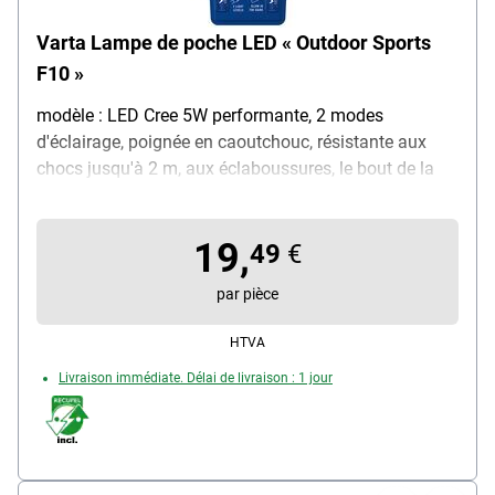
Varta Lampe de poche LED « Outdoor Sports
F10 »
modèle : LED Cree 5W performante, 2 modes
d'éclairage, poignée en caoutchouc, résistante aux
chocs jusqu'à 2 m, aux éclaboussures, le bout de la
lampe brille dans le noir, portée d'éclairage : max. 301
m, durée d'éclairage : 40 h, luminosité : max. 250 lm,
19,
avec dragonne, livrée avec 3 piles AAA
49
€
par pièce
HTVA
Livraison immédiate. Délai de livraison : 1 jour