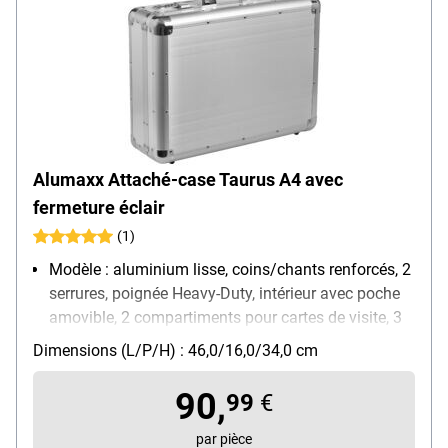
Alumaxx Attaché-case Taurus A4 avec
fermeture éclair
(1)
Modèle : aluminium lisse, coins/chants renforcés, 2
serrures, poignée Heavy-Duty, intérieur avec poche
amovible, 2 compartiments pour cartes de visite, 3
boucle-stylos, compartiments à fermeture éclair, 2
Dimensions (L/P/H) : 46,0/16,0/34,0 cm
pochettes A4
Matière : aluminium
90,
99
€
Dimensions intérieures : 44 /11/32 cm
Poids : 2.4 kg
par pièce