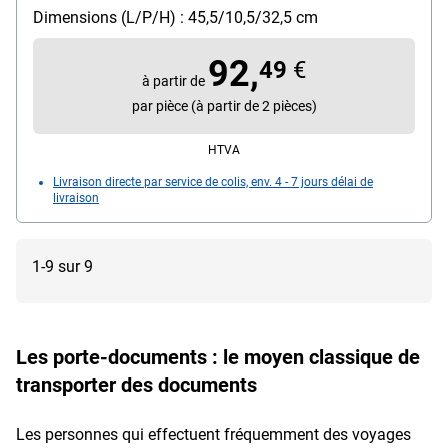
plumier, 3 compartiments pour cartes de visites,
Dimensions (L/P/H) : 45,5/10,5/32,5 cm
soufflet, 2 serrures à combinaison, 2 étuis pour
accessoires, 3 compartiments pour cartes de visite,
92,
49
€
avec soufflet, 2 serrures à combinaison chiffrée
à partir de
Matière : nylon / similicuir
par pièce (à partir de 2 pièces)
Dimensions intérieures : 42/7,5/29 cm
HTVA
Livraison directe par service de colis, env. 4 - 7 jours délai de
livraison
1-9 sur 9
Les porte-documents : le moyen classique de
transporter des documents
Les personnes qui effectuent fréquemment des voyages