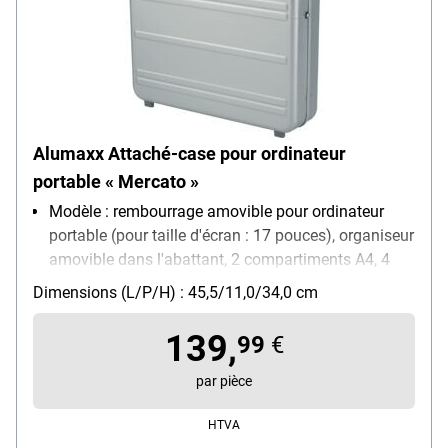
Alumaxx Attaché-case pour ordinateur
portable « Mercato »
Modèle : rembourrage amovible pour ordinateur
portable (pour taille d'écran : 17 pouces), organiseur
amovible dans l'abattant, 2 compartiments A4, 4
boucles-stylos, 3 compartiments pour cartes de
Dimensions (L/P/H) : 45,5/11,0/34,0 cm
visite, 3 pochettes avec fermeture auto-agrippante,
avec bandoulière amovible, 2 serrures à
139,
99
€
combinaison
Matière : aluminium
par pièce
Dimensions intérieures : 44,5/9/32 cm
HTVA
Poids : 2.2 kg