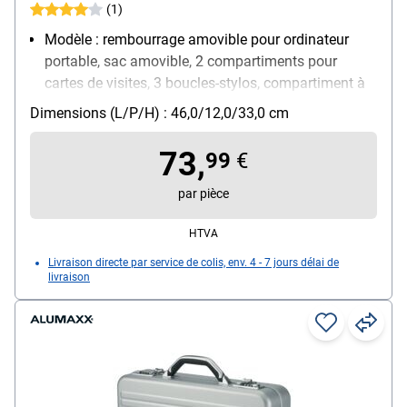
(1)
Modèle : rembourrage amovible pour ordinateur
portable, sac amovible, 2 compartiments pour
cartes de visites, 3 boucles-stylos, compartiment à
fermeture éclair, 2 compartiments A4, 2 serrures à
Dimensions (L/P/H) : 46,0/12,0/33,0 cm
combinaison
Matière : aluminium
73,
99
€
Dimensions intérieures : 45/10/32 cm
Poids : 2.4 kg
par pièce
HTVA
Livraison directe par service de colis, env. 4 - 7 jours délai de
livraison