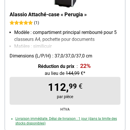
Alassio Attaché-case « Perugia »
(1)
Modèle : compartiment principal rembourré pour 5
classeurs A4, pochette pour documents
Matière : similicuir
Dimensions intérieures : 32/30/34 cm
Dimensions (L/P/H) : 37,0/37,0/37,0 cm
Poids : 7.3 kg
22%
Réduction du prix
:
au lieu de
144,99
€*
112,
99
€
par pièce
HTVA
Livraison immédiate. Délai de livraison : 1 jour (dans la limite des
stocks disponibles)