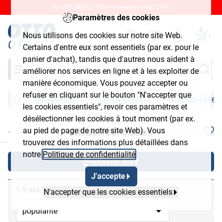
20% DE RÉDUCTION + livraison GRATUITE.
Paramètres des cookies
0
Nous utilisons des cookies sur notre site Web.
Certains d'entre eux sont essentiels (par ex. pour le
panier d'achat), tandis que d'autres nous aident à
Chercher
améliorer nos services en ligne et à les exploiter de
manière économique. Vous pouvez accepter ou
refuser en cliquant sur le bouton "N'accepter que
Équipement
Sacs & valises
Attachés-cases
les cookies essentiels", revoir ces paramètres et
désélectionner les cookies à tout moment (par ex.
Attachés-cases
au pied de page de notre site Web). Vous
chließen
trouverez des informations plus détaillées dans
notre
Politique de confidentialité
.
Afficher filtre
J'accepte
1-9 sur 9
N'accepter que les cookies essentiels