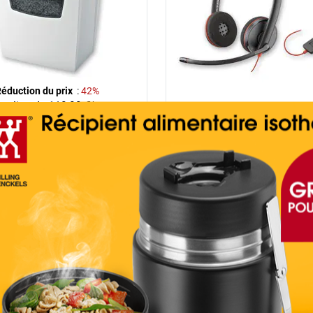
éduction du prix
:
42%
au lieu de
119,99
€*
*
69,99
€
24,9
à partir de
par pièce
par pièce (à partir de 3 pi
Voir l‘offre
Voir l‘offre
Nos actions pour vous