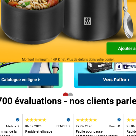
700 évaluations - nos clients parl
Martine D.
06.07.2026
BENOIT B.
29.06.2026
Bruno D.
25.06
ommandé la
Rapide et efficace
Facile pour passer
Rapide