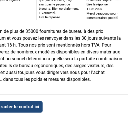
atif à signaler
que , dans le colis, il n'y
et livraison rapide
avait pas le paquet de
Lire la réponse
biscuits. Bien cordialement.
11.06.2026
I. Verbustel.
Merci beaucoup pour vos
Lire la réponse
commentaires positifs. Nou
23.06.2026
sommes heureux que vous
Bonjour, Les biscuits, c'est à
ayez passé une bonne
ion de plus de 35000 fournitures de bureau à des prix
partir d'une commande de
expérience.
119 hors TVA. Nous sommes
m et vous pouvez les renvoyer dans les 30 jours suivants la
heureux d€apprendre que
tout s€est bien déroulé. Si
vant 16 h. Tous nos prix sont mentionnés hors TVA. Pour
vous rencontrez un souci,
uverez de nombreux modèles disponibles en divers matériaux
n'hésitez pas à contacter
notre service client.
ût personnel déterminera quelle sera la parfaite combinaison.
Meilleures salutaitons
teuils de bureau ergonomiques, des sièges visiteurs, des
ez aussi toujours vous diriger vers nous pour l'achat
 … dans tous les poids et mesures disponibles.
racter le contrat ici