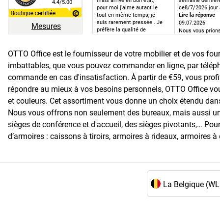
mais arrivé en bon état,
semaine dernière
4.4/5.00
pour moi j'aime autant le
ce8/7/2026 jour 
tout en même temps, je
Lire la réponse
suis rarement pressée . Je
09.07.2026
Mesures
préfère la qualité de
Nous vous prion
livraison à la rapidité. Dans
excuser. Votre 
ce cas tout s'est bien
effectivement ét
passé. Merci.
OTTO Office est le fournisseur de votre mobilier et de vos fou
du retard.
imbattables, que vous pouvez commander en ligne, par téléph
commande en cas d'insatisfaction. À partir de €59, vous prof
répondre au mieux à vos besoins personnels, OTTO Office vou
et couleurs. Cet assortiment vous donne un choix étendu dans
Nous vous offrons non seulement des bureaux, mais aussi un a
sièges de conférence et d'accueil, des sièges pivotants,… Pou
d’armoires : caissons à tiroirs, armoires à rideaux, armoires 
Choix de la langue 