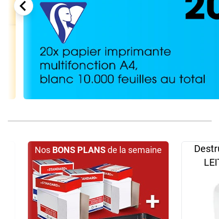
ble
Destr
Nos
BONS PLANS
de la semaine
e
LEI