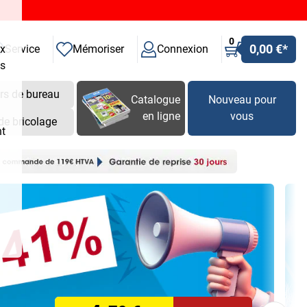
0
0,00 €
*
ux
Service
Mémoriser
Connexion
es
rs de bureau
Catalogue
Nouveau pour
en ligne
vous
de bricolage
nt