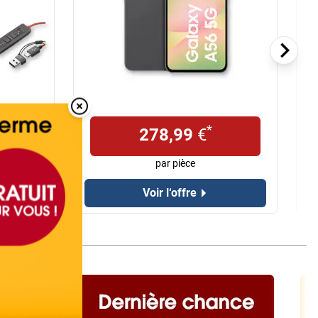
Overlay Fermer
*
*
9
€
278,99
€
èces)
par pièce
Voir l‘offre