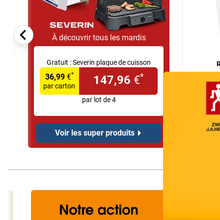
À découvrir tous les mardis
Gratuit :
Severin plaque de cuisson
R
*
*
Overlay
36,99
€
147,96
€
par carton
par lot de 4
Voir les super produits