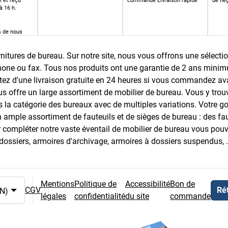
 et reçu
commande Livraison rapide
de nég
à 16 h.
s de nous
commande a
é livrée avec
rnitures de bureau. Sur notre site, nous vous offrons une sélect
one ou fax. Tous nos produits ont une garantie de 2 ans minimu
itez d'une livraison gratuite en 24 heures si vous commandez a
s offre un large assortiment de mobilier de bureau. Vous y tro
 la catégorie des bureaux avec de multiples variations. Votre go
mple assortiment de fauteuils et de sièges de bureau : des fau
r compléter notre vaste éventail de mobilier de bureau vous pouv
à dossiers, armoires d'archivage, armoires à dossiers suspendus,
Mentions
Politique de
Accessibilité
Bon de
CGV
Rét
légales
confidentialité
du site
commande
et du pays