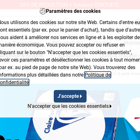
20% DE RÉDUCTION + livraison GRATUITE.
Paramètres des cookies
ous utilisons des cookies sur notre site Web. Certains d'entre e
ont essentiels (par ex. pour le panier d'achat), tandis que d'autr
ous aident à améliorer nos services en ligne et à les exploiter de
Bureautique
Présentation
Courrier
Mobilie
anière économique. Vous pouvez accepter ou refuser en
liquant sur le bouton "N'accepter que les cookies essentiels",
Nettoyage & hygiène
Équipement
Outils & magasin 
evoir ces paramètres et désélectionner les cookies à tout mome
par ex. au pied de page de notre site Web). Vous trouverez des
nformations plus détaillées dans notre
Politique de
onfidentialité
.
J'accepte
N'accepter que les cookies essentiels