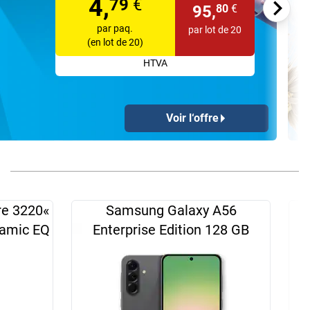
4,
79
€
95,
80
€
par paq.
par lot de 20
(en lot de 20)
HTVA
Voir l‘offre
re 3220«
Samsung Galaxy A56
namic EQ
Enterprise Edition 128 GB