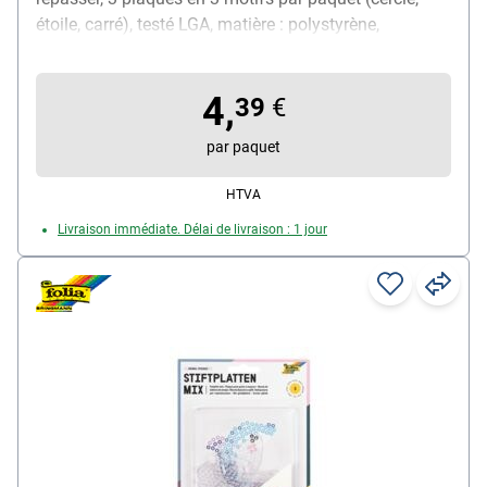
étoile, carré), testé LGA, matière : polystyrène,
dimensions (L/H) : cercle 86x86 mm, étoile 102x102
mm, carré 78x78 mm, contenu par paquet : 3 pièces
4,
39
€
par paquet
HTVA
Livraison immédiate. Délai de livraison : 1 jour