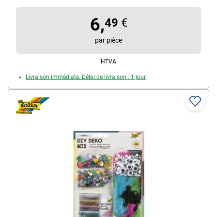
polyester / 3 marqueurs de mailles / 1 aiguille à laine
6,
/ 2 yeux de sécurité (noirs, Ø 6 mm) / notice
49
€
par pièce
HTVA
Livraison immédiate. Délai de livraison : 1 jour