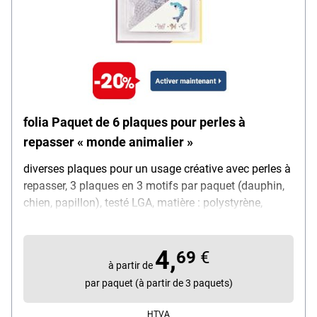
folia Paquet de 6 plaques pour perles à
repasser « monde animalier »
diverses plaques pour un usage créative avec perles à
repasser, 3 plaques en 3 motifs par paquet (dauphin,
chien, papillon), testé LGA, matière : polystyrène,
couleur : transparent, dimensions (L/H) : dauphin
94x110 mm, chien 100x100 mm, papillon 95x125
4,
mm, contenu par paquet : 3 pièces
69
€
à partir de
par paquet (à partir de 3 paquets)
HTVA