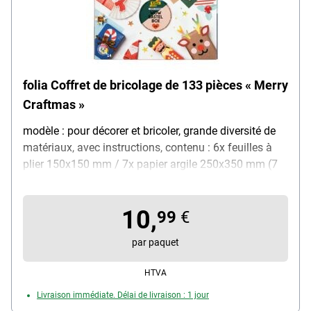
folia Coffret de bricolage de 133 pièces « Merry
Craftmas »
modèle : pour décorer et bricoler, grande diversité de
matériaux, avec instructions, contenu : 6x feuilles à
plier 150x150 mm / 7x papier argile 250x350 mm (7
couleurs) / 4x carton photo 250x350 mm (4 couleurs)
/ 1x carton kraft natron 250x350 mm / 2x papier irisé
10,
175x250 mm (2 couleurs) / 4x carton à motifs
99
€
175x250 mm / 4x papier à motifs 250x350 mm / 2x
par paquet
Papier transparent 250x350 mm (blanc) / 2x carton
ondulé 250x350 mm / 1 m de ruban satin 5 mm
HTVA
(rouge) / 12x pompons Ø 10 mm (2 couleurs) / 5x fil
Livraison immédiate. Délai de livraison : 1 jour
chenille 500 mm (5 couleurs) / 1x poudre à paillettes