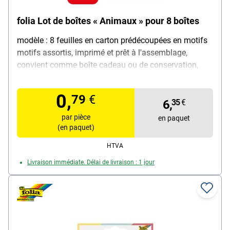
folia Lot de boîtes « Animaux » pour 8 boîtes
modèle : 8 feuilles en carton prédécoupées en motifs
motifs assortis, imprimé et prêt à l'assemblage,
convient comme boîte cadeau ou de conservation,
entraîne la dextérité, contenu de la livraison : 8 feuilles
de motifs pour les boîtes / pièces supplémentaires
0,
79
€
prédécoupées à compléter
6,
35
€
par pièce
en paquet
(en paquet)
HTVA
Livraison immédiate. Délai de livraison : 1 jour