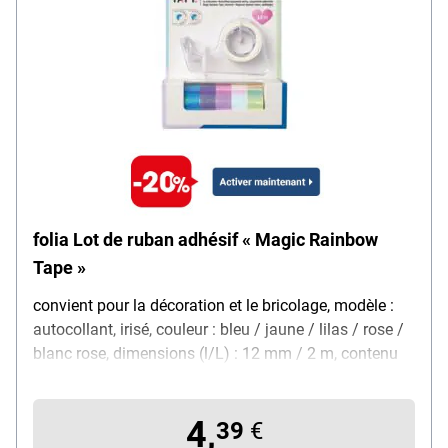
folia Lot de ruban adhésif « Magic Rainbow
Tape »
convient pour la décoration et le bricolage, modèle :
autocollant, irisé, couleur : bleu / jaune / lilas / rose /
blanc rose, dimensions (l/L) : 12 mm / 2 m, contenu
de la livraison : 6 rouleaux + dévidoir
4,
39
€