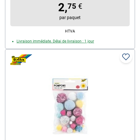
2,
d'environ 85 perles en bois / 2 fils
75
€
par paquet
HTVA
Livraison immédiate. Délai de livraison : 1 jour