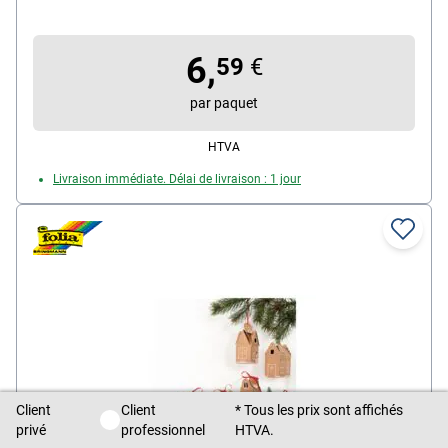
Ø : 6 mm (diverses couleurs), 12x perles transparentes
colorées Ø : 10 mm (lilas, rose vif, blanc), fil de nylon 3
6,
m, 2x lanières pour GSM, 2x boucles élastiques pour
59
€
lunettes, 2x attaches & fermoirs,, contenu de la
par paquet
livraison : 349 pièces
HTVA
Livraison immédiate. Délai de livraison : 1 jour
Client
Client
* Tous les prix sont affichés
Client privé / Client professionnel
privé
professionnel
HTVA.