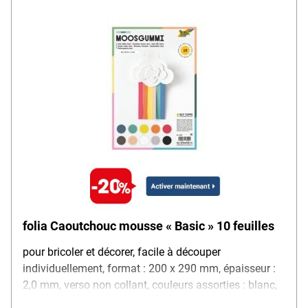
folia Caoutchouc mousse « Basic » 10 feuilles
pour bricoler et décorer, facile à découper
individuellement, format : 200 x 290 mm, épaisseur :
2,0 mm, verso non collant, couleurs assorties : blanc,
chamois, jaune, rouge vif, bleu roi, orange, vert