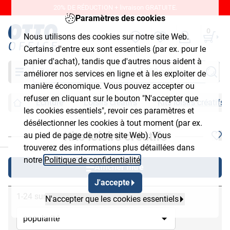
20% DE RÉDUCTION + livraison GRATUITE.
Paramètres des cookies
0
Nous utilisons des cookies sur notre site Web.
Certains d'entre eux sont essentiels (par ex. pour le
panier d'achat), tandis que d'autres nous aident à
Chercher
améliorer nos services en ligne et à les exploiter de
manière économique. Vous pouvez accepter ou
refuser en cliquant sur le bouton "N'accepter que
Écriture
Loisirs créatifs
Kits loisirs créatifs
les cookies essentiels", revoir ces paramètres et
désélectionner les cookies à tout moment (par ex.
Kits loisirs créatifs
au pied de page de notre site Web). Vous
chließen
trouverez des informations plus détaillées dans
notre
Politique de confidentialité
.
Afficher filtre
J'accepte
1-24 sur 51
N'accepter que les cookies essentiels