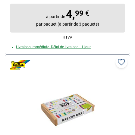
émeraude, gris clair, brun chocolat, noir, contenu par
4,
paquet : 10 feuilles, livraison : 1 paquet
99
€
à partir de
par paquet (à partir de 3 paquets)
HTVA
Livraison immédiate. Délai de livraison : 1 jour