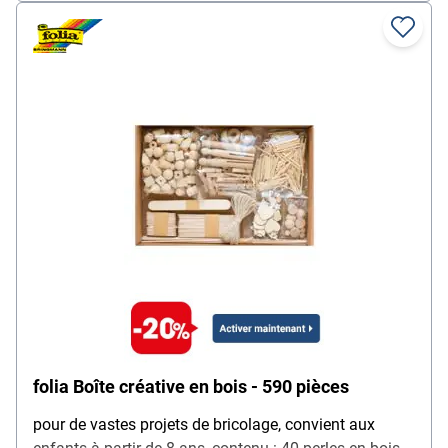
(or) / 80x stickers pailletés / 2x papier crépon 250 x
680 mm (2 couleurs), couleur : multicolore, contenu de
la livraison : 133 pièces, boîte en carton multicolore
avec poignée (L/P/H) : 36 / 26 / 3,2 cm
folia Boîte créative en bois - 590 pièces
pour de vastes projets de bricolage, convient aux