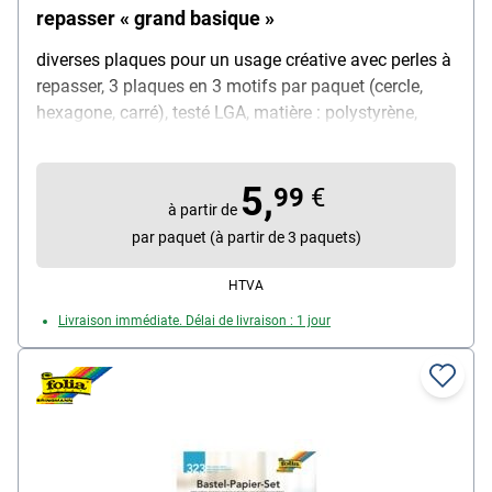
repasser « grand basique »
diverses plaques pour un usage créative avec perles à
repasser, 3 plaques en 3 motifs par paquet (cercle,
hexagone, carré), testé LGA, matière : polystyrène,
dimensions (L/H) : cercle 152x152 mm, hexagone
165x165 mm, carré 145x145 mm, contenu par paquet
5,
: 3 pièces
99
€
à partir de
par paquet (à partir de 3 paquets)
HTVA
Livraison immédiate. Délai de livraison : 1 jour