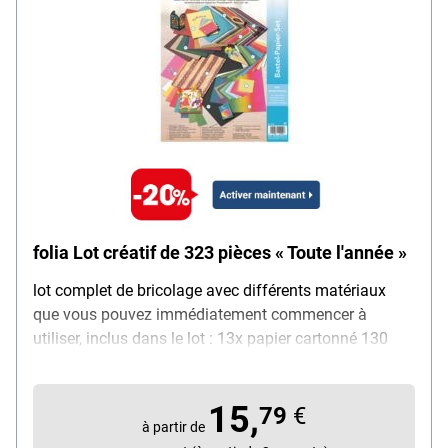
folia Lot créatif de 323 pièces « Toute l'année »
lot complet de bricolage avec différents matériaux
que vous pouvez immédiatement commencer à
utiliser, inclus dans le lot : 13x papier cartonné 130
g/m², 25 x 35 cm, couleurs assorties, 10x papier
cartonné 220 g/m², 25 x 35 cm, couleurs assorties, 1x
15,
carton photo arc-en-ciel 300 g/m², 25 x 35 cm, 1x
79
€
à partir de
carton motif peau de serpent 250 g/m², 25 x 35 cm,