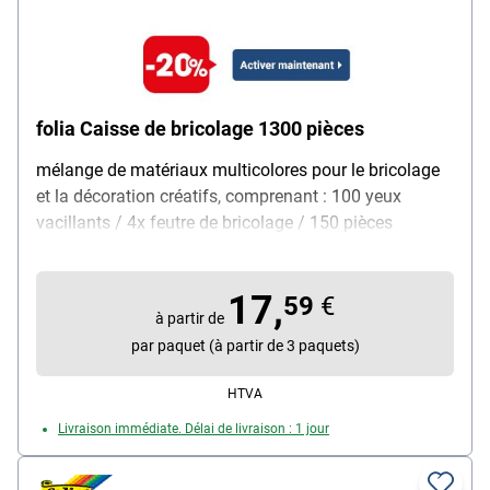
folia Caisse de bricolage 1300 pièces
mélange de matériaux multicolores pour le bricolage
et la décoration créatifs, comprenant : 100 yeux
vacillants / 4x feutre de bricolage / 150 pièces
découpées en caoutchouc mousse / 200 pierres
décoratives / 10 fils de chenille / 20 pompons / 30
17,
pinces en bois / 200 bois de bricolage / 30 bâtonnets
59
€
à partir de
en bois / 400 perles / 200 paillettes / 20 plumes en
par paquet (à partir de 3 paquets)
duvet / 3x fil à broder de 8 m / 3x poudre de paillettes
/ 1 fil de nylon de 10 m, Contenu de la livraison : 1
HTVA
caisse de bricolage avec plus de 1300 pièces
Livraison immédiate. Délai de livraison : 1 jour