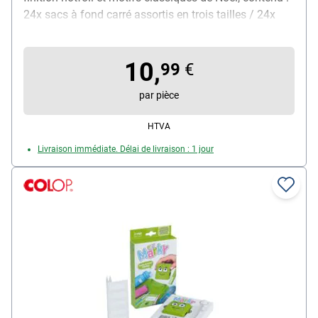
24x sacs à fond carré assortis en trois tailles / 24x
étiquettes / 24x autocollants ronds / 7 m corde de jute
/ 24x clips en bois, contenu de la livraison : 1
10,
calendrier de l'Avent
99
€
par pièce
HTVA
Livraison immédiate. Délai de livraison : 1 jour