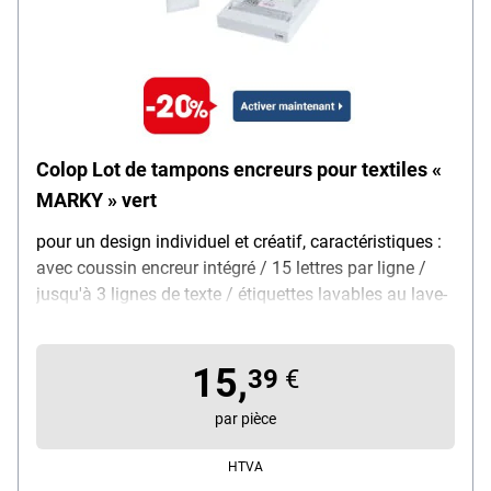
Colop Lot de tampons encreurs pour textiles «
MARKY » vert
pour un design individuel et créatif, caractéristiques :
avec coussin encreur intégré / 15 lettres par ligne /
jusqu'à 3 lignes de texte / étiquettes lavables au lave-
vaisselle incluses, dimensions de l'empreinte (L/H) :
38 / 14 mm, couleur du boîtier : vert, contenu de la
15,
livraison : tampon textile, jeu de lettres et de chiffres
39
€
(avec symboles), ruban adhésif thermique, coussin
par pièce
encreur, pincette, 20 étiquettes (12 étiquettes 40x10
mm / 8 étiquettes 40x15 mm)
HTVA