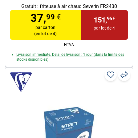
Contenu par paquet : 2500 feuille(s)
Gratuit :
friteuse à air chaud Severin FR2430
37,
99
€
151,
96
€
par carton
par lot de 4
(en lot de 4)
HTVA
Livraison immédiate. Délai de livraison : 1 jour (dans la limite des
stocks disponibles)