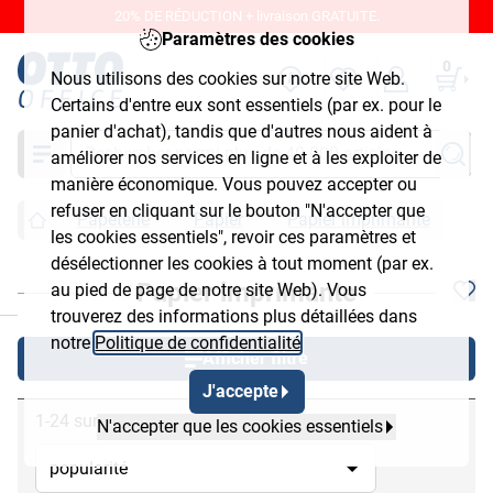
20% DE RÉDUCTION + livraison GRATUITE.
Paramètres des cookies
0
Nous utilisons des cookies sur notre site Web.
Certains d'entre eux sont essentiels (par ex. pour le
panier d'achat), tandis que d'autres nous aident à
Chercher
améliorer nos services en ligne et à les exploiter de
manière économique. Vous pouvez accepter ou
refuser en cliquant sur le bouton "N'accepter que
Papeterie
Papier
Papier imprimante
les cookies essentiels", revoir ces paramètres et
désélectionner les cookies à tout moment (par ex.
Papier imprimante
au pied de page de notre site Web). Vous
chließen
trouverez des informations plus détaillées dans
notre
Politique de confidentialité
.
Afficher filtre
J'accepte
1-24 sur 147
N'accepter que les cookies essentiels