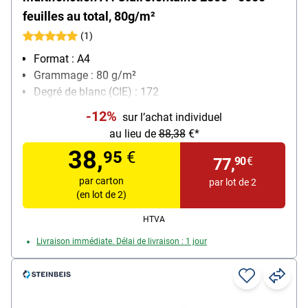
feuilles au total, 80g/m²
(1)
Format : A4
Grammage : 80 g/m²
Degré de blanc (CIE) : 172
Contenu par paquet : 2500 feuille(s)
-12%
sur l’achat individuel
au lieu de
88,38
€*
38,
95
€
77,
90
€
par carton
par lot de 2
(en lot de 2)
HTVA
Livraison immédiate. Délai de livraison : 1 jour