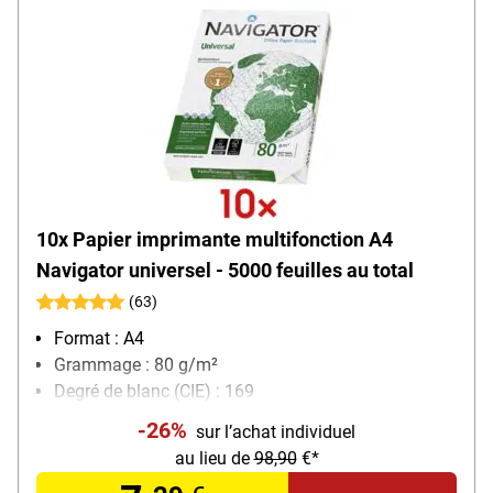
10x Papier imprimante multifonction A4
Navigator universel - 5000 feuilles au total
(63)
Format : A4
Grammage : 80 g/m²
Degré de blanc (CIE) : 169
Contenu par paquet : 500 feuille(s)
-26%
sur l’achat individuel
au lieu de
98,90
€*