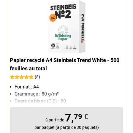
Papier recyclé A4 Steinbeis Trend White - 500
feuilles au total
(8)
Format : A4
Grammage : 80 g/m²
Degré de blanc (CIE) : 80
Contenu par paquet : 500 feuille(s)
7,
79
€
à partir de
par paquet (à partir de 30 paquets)