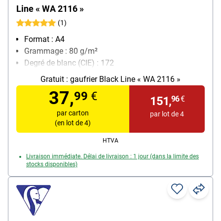
Line « WA 2116 »
(1)
Format : A4
Grammage : 80 g/m²
Degré de blanc (CIE) : 172
Contenu par paquet : 2500 feuille(s)
Gratuit :
gaufrier Black Line « WA 2116 »
37,
99
€
151,
96
€
par carton
par lot de 4
(en lot de 4)
HTVA
Livraison immédiate. Délai de livraison : 1 jour (dans la limite des
stocks disponibles)