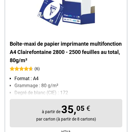
Boîte-maxi de papier imprimante multifonction
A4 Clairefontaine 2800 - 2500 feuilles au total,
80g/m²
(6)
Format : A4
Grammage : 80 g/m²
Degré de blanc (CIE) : 172
Contenu par paquet : 2500 feuille(s)
35,
05
€
à partir de
par carton (à partir de 8 cartons)