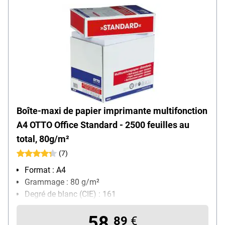
Boîte-maxi de papier imprimante multifonction
A4 OTTO Office Standard - 2500 feuilles au
total, 80g/m²
(7)
Format : A4
Grammage : 80 g/m²
Degré de blanc (CIE) : 161
Contenu par paquet : 2500 feuille(s)
58,
89
€