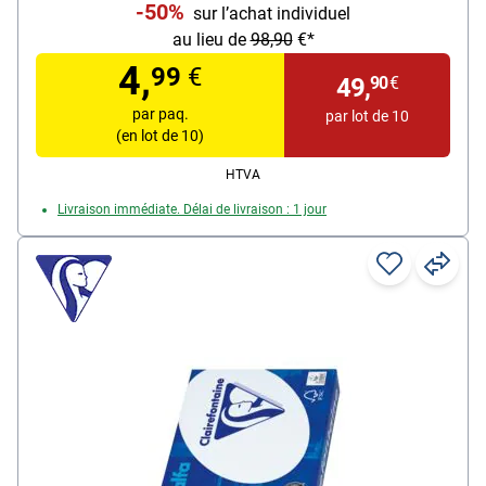
-50%
sur l’achat individuel
au lieu de
98,90
€*
4,
99
€
49,
90
€
par paq.
par lot de 10
(en lot de 10)
HTVA
Livraison immédiate. Délai de livraison : 1 jour