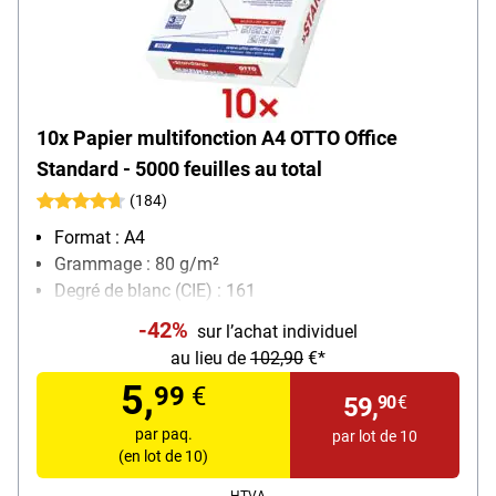
10x Papier multifonction A4 OTTO Office
Standard - 5000 feuilles au total
(184)
Format : A4
Grammage : 80 g/m²
Degré de blanc (CIE) : 161
Contenu par paquet : 500 feuille(s)
-42%
sur l’achat individuel
au lieu de
102,90
€*
5,
99
€
59,
90
€
par paq.
par lot de 10
(en lot de 10)
HTVA