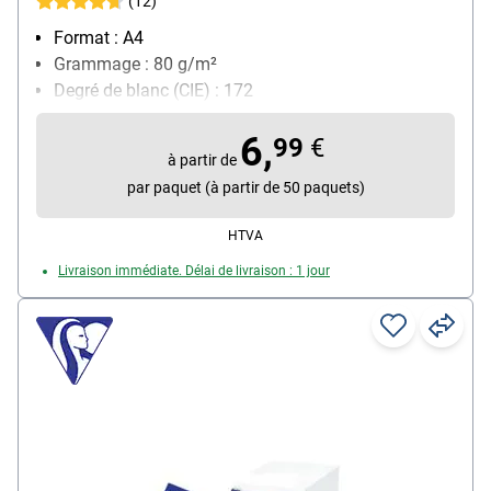
(12)
Format : A4
Grammage : 80 g/m²
Degré de blanc (CIE) : 172
Contenu par paquet : 500 feuille(s)
6,
99
€
à partir de
par paquet (à partir de 50 paquets)
HTVA
Livraison immédiate. Délai de livraison : 1 jour