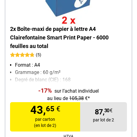
2x Boîte-maxi de papier à lettre A4
Clairefontaine Smart Print Paper - 6000
feuilles au total
(5)
Format : A4
Grammage : 60 g/m²
Degré de blanc (CIE) : 168
Contenu par paquet : 3000 feuille(s)
-17%
sur l’achat individuel
au lieu de
105,38
€*
43,
65
€
87,
30
€
par carton
par lot de 2
(en lot de 2)
HTVA