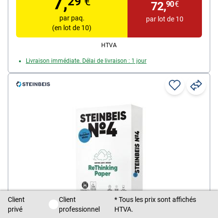
7,
29
€
72,
90
€
par paq.
par lot de 10
(en lot de 10)
HTVA
Livraison immédiate. Délai de livraison : 1 jour
Client
Client
* Tous les prix sont affichés
Client privé / Client professionnel
Papier recyclé A4 Steinbeis Evolution White -
privé
professionnel
HTVA.