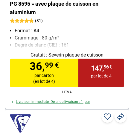
PG 8595 » avec plaque de cuisson en
aluminium
(81)
Format : A4
Grammage : 80 g/m²
Degré de blanc (CIE) : 161
Contenu par paquet : 2500 feuille(s)
Gratuit :
Severin plaque de cuisson
36,
99
€
147,
96
€
par carton
par lot de 4
(en lot de 4)
HTVA
Livraison immédiate. Délai de livraison : 1 jour