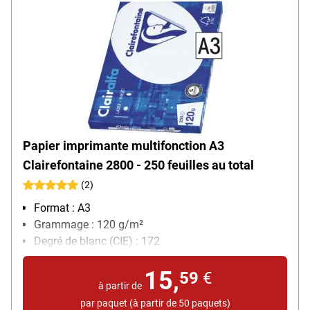
Papier imprimante multifonction A3
Clairefontaine 2800 - 250 feuilles au total
(2)
Format : A3
Grammage : 120 g/m²
Degré de blanc (CIE) : 172
Contenu par paquet : 250 feuille(s)
15,
59
€
à partir de
par paquet (à partir de 50 paquets)