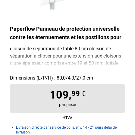
Paperflow Panneau de protection universelle
contre les éternuements et les postillons pour
cloison de séparation de table 80 cm cloison de
séparation à clipser pour une extension aux cloisons
d'une épaisseur comprise entre 19 et 50 mm, idéale
pour les bureaux d'équipe, montage facile avec
système à vis, résistant aux désinfectants, base en
Dimensions (L/P/H) : 80,0/4,0/27,0 cm
acier avec peinture époxy blanche, panneau de
109,
séparation en acrylique, poids : 1,44 kg, couleur :
99
€
transparent, dimensions (L/P/H) : 80 / 0,4 / 27 cm,
par pièce
livré à l'état démonté
HTVA
Livraison directe par service de colis, env. 14 - 21 jours délai de
livraison