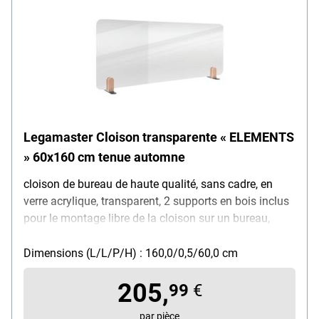
Legamaster Cloison transparente « ELEMENTS
» 60x160 cm tenue automne
cloison de bureau de haute qualité, sans cadre, en
verre acrylique, transparent, 2 supports en bois inclus
pour le montage libre de la cloison sur un bureau,
hauteur cloison : 60 cm, épaisseur cloison : 0,5 cm,
largeur : 160 cm
Dimensions (L/L/P/H) : 160,0/0,5/60,0 cm
205,
99
€
par pièce