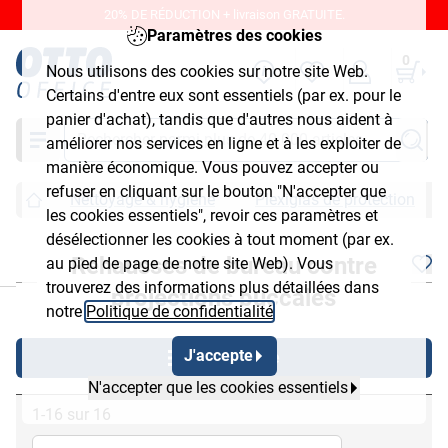
20% DE RÉDUCTION + livraison GRATUITE.
Paramètres des cookies
0
Nous utilisons des cookies sur notre site Web.
Certains d'entre eux sont essentiels (par ex. pour le
panier d'achat), tandis que d'autres nous aident à
Chercher
améliorer nos services en ligne et à les exploiter de
manière économique. Vous pouvez accepter ou
refuser en cliquant sur le bouton "N'accepter que
Nettoyage & hygiène
Plexiglas de protection
les cookies essentiels", revoir ces paramètres et
désélectionner les cookies à tout moment (par ex.
Rehausses de bureau contre
au pied de page de notre site Web). Vous
chließen
trouverez des informations plus détaillées dans
projections buccales
notre
Politique de confidentialité
.
J'accepte
Afficher filtre
N'accepter que les cookies essentiels
1-16 sur 16