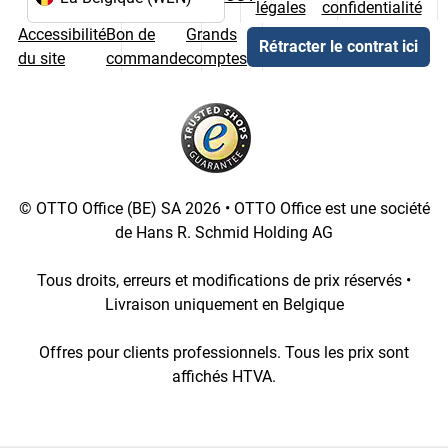
légales
confidentialité
Choix de la langue et du pays
Accessibilité
Bon de
Grands
Rétracter le contrat ici
du site
commande
comptes
© OTTO Office (BE) SA 2026 • OTTO Office est une société
de Hans R. Schmid Holding AG
Tous droits, erreurs et modifications de prix réservés •
Livraison uniquement en Belgique
Offres pour clients professionnels. Tous les prix sont
affichés HTVA.
[4::w::58::::A11754C777]