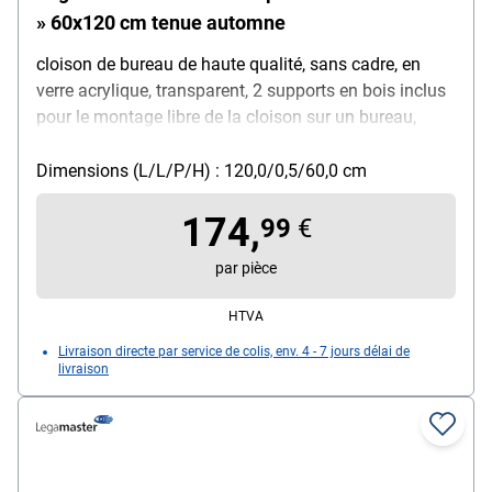
» 60x120 cm tenue automne
cloison de bureau de haute qualité, sans cadre, en
verre acrylique, transparent, 2 supports en bois inclus
pour le montage libre de la cloison sur un bureau,
hauteur cloison : 60 cm, épaisseur cloison : 0,5 cm,
largeur : 120 cm
Dimensions (L/L/P/H) : 120,0/0,5/60,0 cm
174,
99
€
par pièce
HTVA
Livraison directe par service de colis, env. 4 - 7 jours délai de
livraison