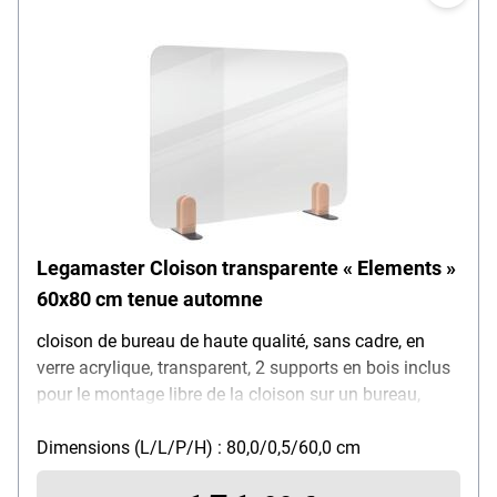
transparent, dimensions de la vitre (L/H) : 42 x 62 cm,
dimensions de l'emplacement (L/P/H) : 162 x 7 x 62
cm, poids : 6,57 kg
Legamaster Cloison transparente « Elements »
60x80 cm tenue automne
cloison de bureau de haute qualité, sans cadre, en
verre acrylique, transparent, 2 supports en bois inclus
pour le montage libre de la cloison sur un bureau,
hauteur cloison : 60 cm, épaisseur cloison : 0,5 cm,
largeur : 80 cm
Dimensions (L/L/P/H) : 80,0/0,5/60,0 cm