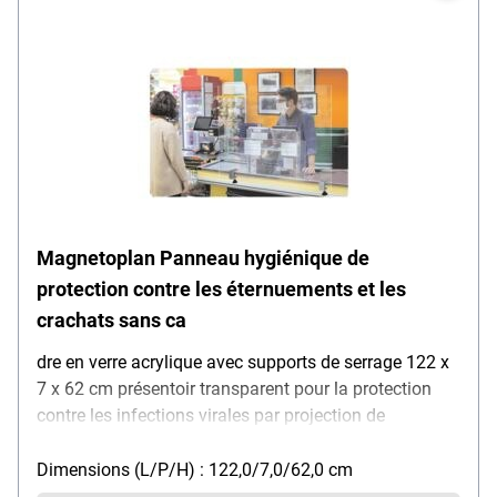
transparent, dimensions de la vitre (L/H) : 102 x 62
cm, dimensions de l'emplacement (L/P/H) : 102 x 7 x
62 cm, poids : 4,67 kg
Magnetoplan Panneau hygiénique de
protection contre les éternuements et les
crachats sans ca
dre en verre acrylique avec supports de serrage 122 x
7 x 62 cm présentoir transparent pour la protection
contre les infections virales par projection de
gouttelettes en toussant / éternuant / parlant, idéal
pour : salles de séminaire / postes de travail et
Dimensions (L/P/H) : 122,0/7,0/62,0 cm
d'enseignement en présentiel / boulangeries /