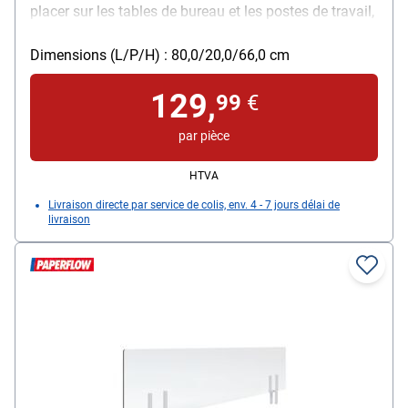
placer sur les tables de bureau et les postes de travail,
modèle : 4 mm d'épaisseur, verre acrylique
transparent, facile à monter, pieds stables pour la
Dimensions (L/P/H) : 80,0/20,0/66,0 cm
fixation, 3 positions possibles, peut être désinfecté, La
129,
livraison comprend un ruban adhésif double face sur
99
€
la face inférieure des pieds pour une fixation
par pièce
optionnelle sur les comptoirs ou les bureaux, matériau
: acrylique, dimensions de la vitre (L/H) : 80 x 66 cm,
HTVA
dimensions totales (L/P/H) : 80 x 20 x 66 cm, poids :
Livraison directe par service de colis, env. 4 - 7 jours délai de
3,9 kg
livraison