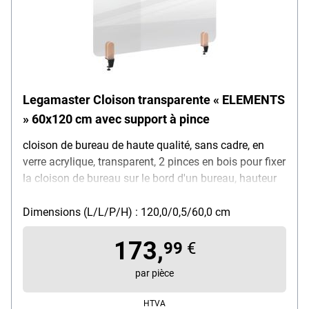
Legamaster Cloison transparente « ELEMENTS
» 60x120 cm avec support à pince
cloison de bureau de haute qualité, sans cadre, en
verre acrylique, transparent, 2 pinces en bois pour fixer
la cloison de bureau sur le bord d'un bureau, hauteur
du mur : 60 cm, épaisseur du mur : 0,5 cm, largeur :
120 cm
Dimensions (L/L/P/H) : 120,0/0,5/60,0 cm
173,
99
€
par pièce
HTVA