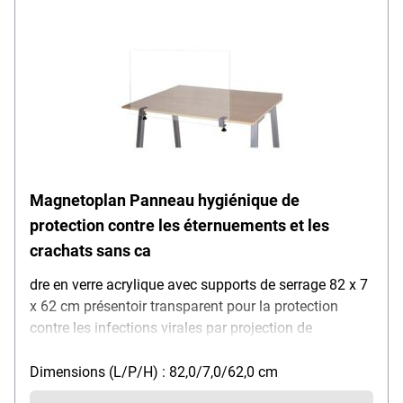
transparent, dimensions de la vitre (l/h) : 42 x 62 cm,
dimensions de l'emplacement (L/P/H) : 42 x 7 x 62
cm, poids : 2,27 kg
Magnetoplan Panneau hygiénique de
protection contre les éternuements et les
crachats sans ca
dre en verre acrylique avec supports de serrage 82 x 7
x 62 cm présentoir transparent pour la protection
contre les infections virales par projection de
gouttelettes en toussant / éternuant / parlant, idéal
pour : salles de séminaire / postes de travail et
Dimensions (L/P/H) : 82,0/7,0/62,0 cm
d'enseignement en présentiel / boulangeries /