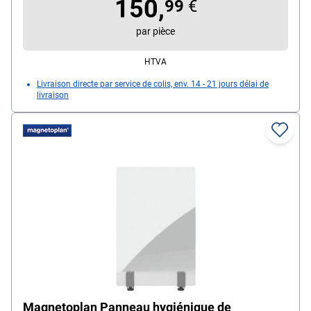
150,
séparation en acrylique, poids : 2,43 kg, couleur :
99
€
transparent, dimensions (L/P/H) : 157 / 0,4 / 27 cm,
par pièce
livré à l'état démonté
HTVA
Livraison directe par service de colis, env. 14 - 21 jours délai de
livraison
Magnetoplan Panneau hygiénique de