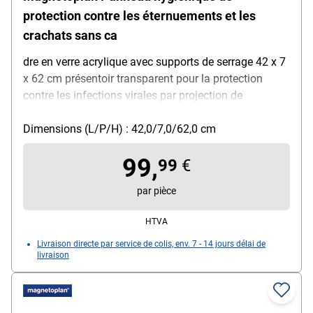
protection contre les éternuements et les
crachats sans ca
dre en verre acrylique avec supports de serrage 42 x 7
x 62 cm présentoir transparent pour la protection
contre les infections virales par projection de
gouttelettes en toussant / éternuant / parlant, idéal
pour : salles de séminaire / postes de travail et
Dimensions (L/P/H) : 42,0/7,0/62,0 cm
d'enseignement en présentiel / boulangeries /
99,
épiceries et drogueries / services de restauration et de
99
€
livraison / stations-service / banques, caractéristiques
par pièce
: possibilités de fixation flexibles avec des pinces de
maintien (2 ou 3 pinces selon la taille de la vitre) /
HTVA
position de serrage des pinces réglable / rembourrage
Livraison directe par service de colis, env. 7 - 14 jours délai de
souple sur les pinces de maintien pour éviter les
livraison
dommages / sans cadre avec coins arrondis /
nettoyage et désinfection faciles, matière : verre
acrylique, épaisseur de la vitre : 5 mm, couleur :