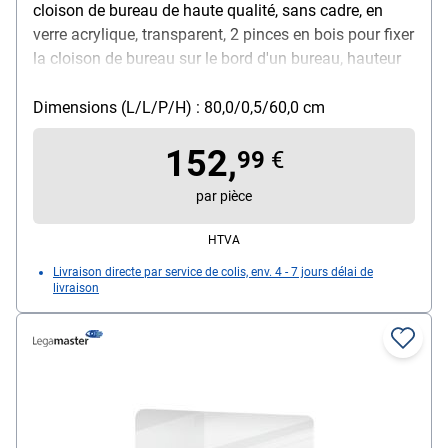
cloison de bureau de haute qualité, sans cadre, en
verre acrylique, transparent, 2 pinces en bois pour fixer
la cloison de bureau sur le bord d'un bureau, hauteur
du mur : 60 cm, épaisseur du mur : 0,5 cm, largeur : 80
cm
Dimensions (L/L/P/H) : 80,0/0,5/60,0 cm
152,
99
€
par pièce
HTVA
Livraison directe par service de colis, env. 4 - 7 jours délai de
livraison