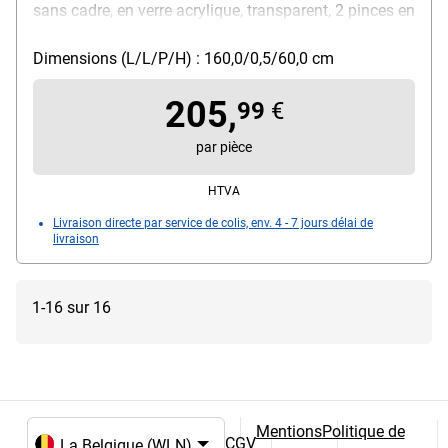
sans cadre, en verre acrylique, transparent, 2 pinces en
bois pour fixer la cloison de bureau sur le bord d'un
bureau, hauteur du mur : 60 cm, épaisseur du mur : 0,5
Dimensions (L/L/P/H) : 160,0/0,5/60,0 cm
cm, largeur : 160 cm
205,
99
€
par pièce
HTVA
Livraison directe par service de colis, env. 4 - 7 jours délai de
livraison
1-16 sur 16
Mentions
Politique de
CGV