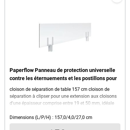
Paperflow Panneau de protection universelle
contre les éternuements et les postillons pour
cloison de séparation de table 157 cm cloison de
séparation à clipser pour une extension aux cloisons
d'une épaisseur comprise entre 19 et 50 mm, idéale
pour les bureaux d'équipe, montage facile avec
système à vis, résistant aux désinfectants, base en
Dimensions (L/P/H) : 157,0/4,0/27,0 cm
acier avec peinture époxy blanche, panneau de