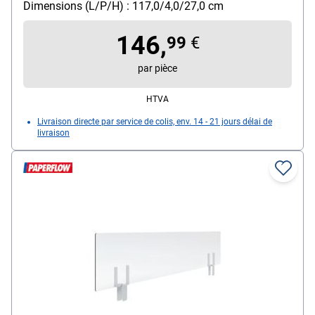
système à vis, résistant aux désinfectants, base en
Dimensions (L/P/H) : 117,0/4,0/27,0 cm
acier avec peinture époxy blanche, panneau de
146,
séparation en acrylique, poids : 2,18 kg, couleur :
99
€
transparent, dimensions (L/P/H) : 117 / 0,4 / 27 cm,
par pièce
livré à l'état démonté
HTVA
Livraison directe par service de colis, env. 14 - 21 jours délai de
livraison