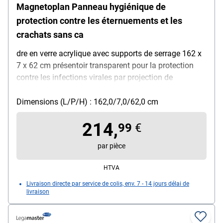
Magnetoplan Panneau hygiénique de
protection contre les éternuements et les
crachats sans ca
dre en verre acrylique avec supports de serrage 162 x
7 x 62 cm présentoir transparent pour la protection
contre les infections virales par projection de
gouttelettes en toussant / éternuant / parlant, idéal
pour : salles de séminaire / postes de travail et
Dimensions (L/P/H) : 162,0/7,0/62,0 cm
d'enseignement en présentiel / boulangeries /
214,
épiceries et drogueries / services de restauration et de
99
€
livraison / stations-service / banques, caractéristiques
par pièce
: possibilités de fixation flexibles avec pinces de
maintien (2 ou 3 pinces selon la taille de la vitre) /
HTVA
position de serrage des pinces réglable / rembourrage
Livraison directe par service de colis, env. 7 - 14 jours délai de
souple sur les pinces de maintien pour éviter les
livraison
dommages / sans cadre avec coins arrondis /
nettoyage et désinfection faciles, Matière : verre
acrylique, épaisseur de la vitre : 5 mm, Couleur :