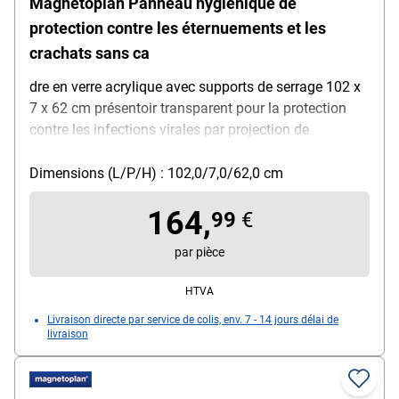
Magnetoplan Panneau hygiénique de
protection contre les éternuements et les
crachats sans ca
dre en verre acrylique avec supports de serrage 102 x
7 x 62 cm présentoir transparent pour la protection
contre les infections virales par projection de
gouttelettes en toussant / éternuant / parlant, idéal
pour : salles de séminaire / postes de travail et
Dimensions (L/P/H) : 102,0/7,0/62,0 cm
d'enseignement en présence / boulangeries / épiceries
164,
et drogueries / services de restauration et de livraison
99
€
/ stations-service / banques, caractéristiques :
par pièce
possibilités de fixation flexibles avec pinces de
maintien (2 ou 3 pinces selon la taille de la vitre) /
HTVA
position de serrage des pinces réglable / rembourrage
Livraison directe par service de colis, env. 7 - 14 jours délai de
souple sur les pinces de maintien pour éviter les
livraison
dommages / sans cadre avec coins arrondis /
nettoyage et désinfection faciles, matière : verre
acrylique, épaisseur de la vitre : 5 mm, couleur :