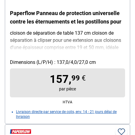
Paperflow Panneau de protection universelle
contre les éternuements et les postillons pour
cloison de séparation de table 137 cm cloison de
séparation à clipser pour une extension aux cloisons
d'une épaisseur comprise entre 19 et 50 mm, idéale
pour les bureaux d'équipe, montage facile avec
système à vis, résistant aux désinfectants, base en
Dimensions (L/P/H) : 137,0/4,0/27,0 cm
acier avec peinture époxy blanche, panneau de
157,
séparation en acrylique, poids : 2,18 kg, couleur :
99
€
transparent, dimensions (L/P/H) : 137 / 0,4 / 27 cm,
par pièce
livré à l'état démonté
HTVA
Livraison directe par service de colis, env. 14 - 21 jours délai de
livraison