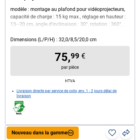
modèle : montage au plafond pour vidéoprojecteurs,
capacité de charge : 15 kg max., réglage en hauteur :
13–20 cm, angle d'inclinaison : 30°, rotation : 360°,
matériau : acier, couleur : blanc, particularités : adapté
aux plafonds horizontaux et inclinés / compatibilité
Dimensions (L/P/H) : 32,0/8,5/20,0 cm
universelle grâce à des bras de fixation réglables /
75,
gestion des câbles intégrée / installation simple avec
99
€
le matériel de fixation fourni, contenu de la livraison :
par pièce
1 support de plafond pour vidéoprojecteur / matériel
de fixation
HTVA
Livraison directe par service de colis, env. 1 - 2 jours délai de
livraison
Nouveau dans la gamme