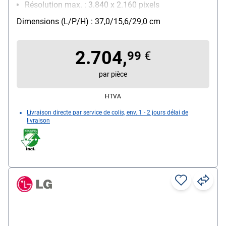
Résolution max. : 3.840 x 2.160 pixels
Particularités : couleurs paraissent plus éclatantes
Dimensions (L/P/H) : 37,0/15,6/29,0 cm
et plus fidèles à la réalité
réseau : LAN
2.704,
99
€
par pièce
HTVA
Livraison directe par service de colis, env. 1 - 2 jours délai de
livraison