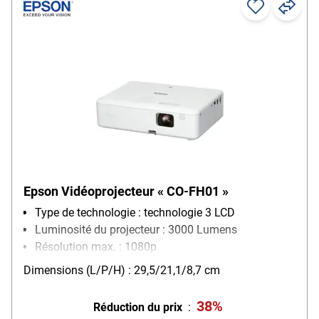
Epson Vidéoprojecteur « CO-FH01 »
Type de technologie : technologie 3 LCD
Luminosité du projecteur : 3000 Lumens
Résolution max. : 1080p
Particularités : correction trapézoïdale horizontale et
Dimensions (L/P/H) : 29,5/21,1/8,7 cm
verticale / interface audio/vidéo MHL / Quick
Corner
38%
Réduction du prix
: