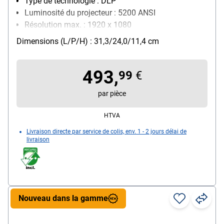
Type de technologie : DLP
Luminosité du projecteur : 5200 ANSI
Résolution max. : 1920 x 1080
Particularités : technologie 3D / fonctionnement 24
Dimensions (L/P/H) : 31,3/24,0/11,4 cm
h/24, 7 j/7 / Bluelight Shield
réseau : WLAN
493,
99
€
par pièce
HTVA
Livraison directe par service de colis, env. 1 - 2 jours délai de
livraison
Nouveau dans la gamme