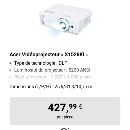
Acer Vidéoprojecteur « X1528Ki »
Type de technologie : DLP
Luminosité du projecteur : 5200 ANSI
Résolution max. : 1.920 x 1.080 pixels
Particularités : compatible 3D / haut-parleur intégré
Dimensions (L/P/H) : 25,6/31,3/10,7 cm
/ compatible Wi-Fi (clé Wi-Fi requise)
réseau : WLAN
427,
99
€
par pièce
HTVA