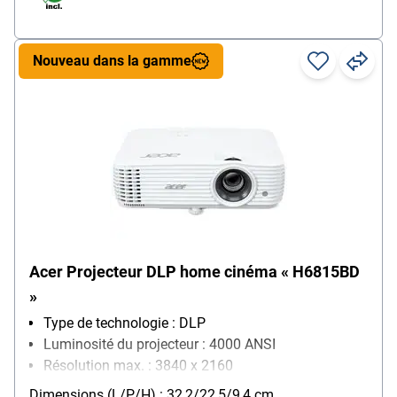
Nouveau dans la gamme
Acer Projecteur DLP home cinéma « H6815BD
»
Type de technologie : DLP
Luminosité du projecteur : 4000 ANSI
Résolution max. : 3840 x 2160
Particularités : 4K UHD / faible latence / fréquence
Dimensions (L/P/H) : 32,2/22,5/9,4 cm