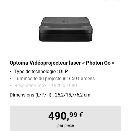
Optoma Vidéoprojecteur laser « Photon Go »
Type de technologie : DLP
Luminosité du projecteur : 650 Lumens
Résolution max. : 1920 x 1080
Particularités : taille de projection comprise entre
Dimensions (L/P/H) : 25,2/15,7/6,2 cm
1,52 et 2,54 m pour une distance de projection
comprise entre 0,26 et 0,4 m
490,
99
€
par pièce