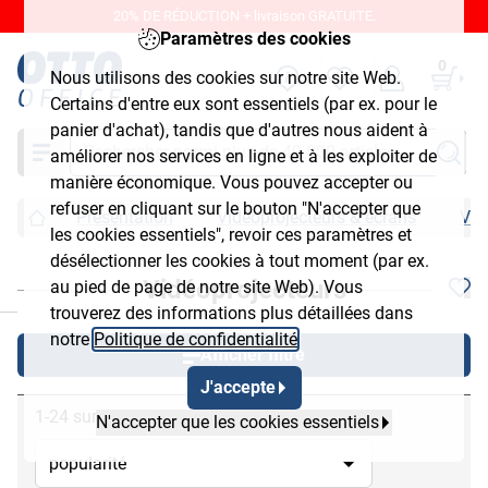
20% DE RÉDUCTION + livraison GRATUITE.
Paramètres des cookies
0
Nous utilisons des cookies sur notre site Web.
Certains d'entre eux sont essentiels (par ex. pour le
panier d'achat), tandis que d'autres nous aident à
Chercher
améliorer nos services en ligne et à les exploiter de
manière économique. Vous pouvez accepter ou
refuser en cliquant sur le bouton "N'accepter que
Présentation
Vidéoprojecteurs & écrans
Vid
les cookies essentiels", revoir ces paramètres et
désélectionner les cookies à tout moment (par ex.
Vidéoprojecteurs
au pied de page de notre site Web). Vous
chließen
trouverez des informations plus détaillées dans
notre
Politique de confidentialité
.
Afficher filtre
J'accepte
1-24 sur 33
N'accepter que les cookies essentiels