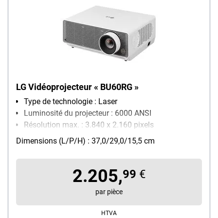
LG Vidéoprojecteur « BU60RG »
Type de technologie : Laser
Luminosité du projecteur : 6000 ANSI
Résolution max. : 3.840 x 2.160 pixels
réseau : LAN
Dimensions (L/P/H) : 37,0/29,0/15,5 cm
2.205,
99
€
par pièce
HTVA