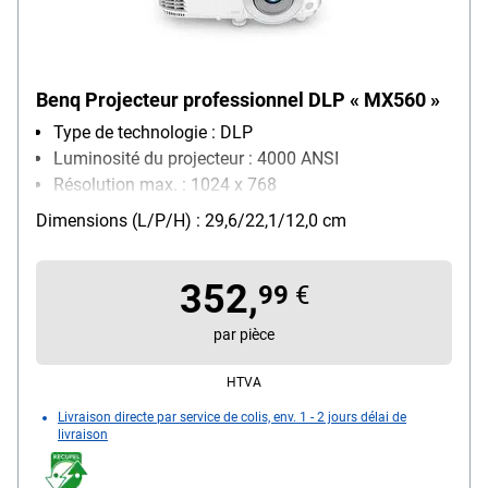
Benq Projecteur professionnel DLP « MX560 »
Type de technologie : DLP
Luminosité du projecteur : 4000 ANSI
Résolution max. : 1024 x 768
Particularités : 3D-Ready
Dimensions (L/P/H) : 29,6/22,1/12,0 cm
réseau : Aucun réseau
352,
99
€
par pièce
HTVA
Livraison directe par service de colis, env. 1 - 2 jours délai de
livraison