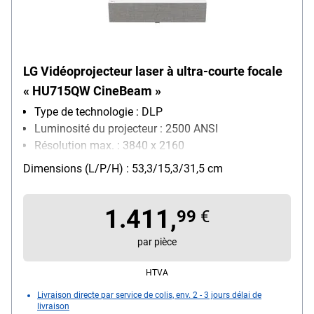
LG Vidéoprojecteur laser à ultra-courte focale
« HU715QW CineBeam »
Type de technologie : DLP
Luminosité du projecteur : 2500 ANSI
Résolution max. : 3840 x 2160
Particularités : fonctionnalités Smart TV / pour une
Dimensions (L/P/H) : 53,3/15,3/31,5 cm
surface de projection allant jusqu'à 120 pouces /
contraste adaptatif / optimiseur de luminosité /
1.411,
compatible avec AirPlay 2 et HomeKit / partage
99
€
d'écran
par pièce
réseau : LAN
HTVA
Livraison directe par service de colis, env. 2 - 3 jours délai de
livraison