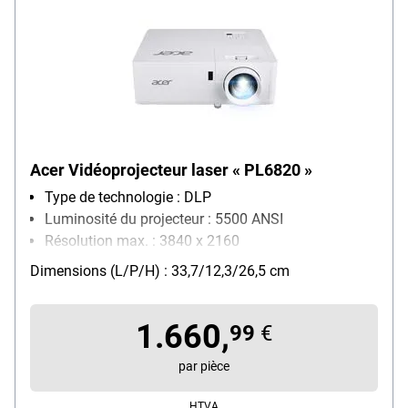
Acer Vidéoprojecteur laser « PL6820 »
Type de technologie : DLP
Luminosité du projecteur : 5500 ANSI
Résolution max. : 3840 x 2160
Particularités : compatible 3D / prend en charge les
Dimensions (L/P/H) : 33,7/12,3/26,5 cm
formats d'image 16:9 et 4:3 / protégé par code PIN
réseau : LAN
1.660,
99
€
par pièce
HTVA