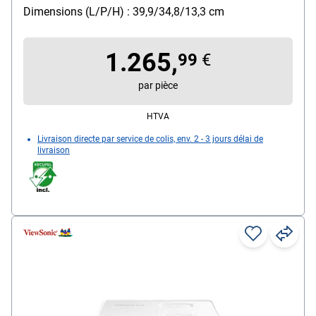
Particularités : système de protection des droits
Dimensions (L/P/H) : 39,9/34,8/13,3 cm
d'auteur à haut débit HDCP (Digital Content
Protection System), Deep Color, PJlink, projection à
1.265,
360 degrés
99
€
réseau : WLAN, LAN
par pièce
HTVA
Livraison directe par service de colis, env. 2 - 3 jours délai de
livraison