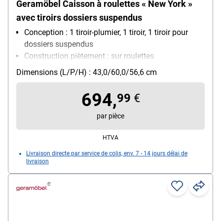
Geramöbel Caisson à roulettes « New York »
avec tiroirs dossiers suspendus
Conception : 1 tiroir-plumier, 1 tiroir, 1 tiroir pour
dossiers suspendus
Construction piètement : sur roulettes
Verrouillable : Oui
Dimensions (L/P/H) : 43,0/60,0/56,6 cm
Particularités : Poignées métalliques, rails
télescopiques maniables
694,
99
€
par pièce
HTVA
Livraison directe par service de colis, env. 7 - 14 jours délai de
livraison