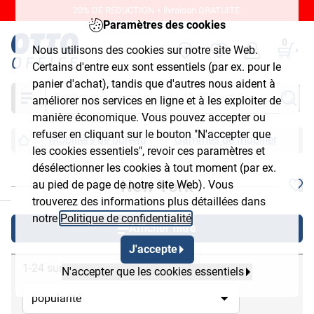
20% DE RÉDUCTION + livraison GRATUITE.
Paramètres des cookies
0
Nous utilisons des cookies sur notre site Web.
Certains d'entre eux sont essentiels (par ex. pour le
panier d'achat), tandis que d'autres nous aident à
Chercher
améliorer nos services en ligne et à les exploiter de
manière économique. Vous pouvez accepter ou
refuser en cliquant sur le bouton "N'accepter que
Mobiliers de bureau
Gammes de mobilier
N
les cookies essentiels", revoir ces paramètres et
désélectionner les cookies à tout moment (par ex.
New York
au pied de page de notre site Web). Vous
chließen
trouverez des informations plus détaillées dans
notre
Politique de confidentialité
.
Afficher filtre
J'accepte
1-24 sur 42
N'accepter que les cookies essentiels