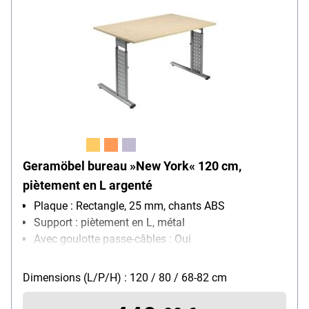
Geramöbel bureau »New York« 120 cm,
piètement en L argenté
Plaque : Rectangle, 25 mm, chants ABS
Support : piètement en L, métal
Avec goulotte passe-câbles : Oui
Plage de réglage en hauteur : 68 cm - 82 cm
Réglage de la hauteur : lors du montage
Dimensions (L/P/H) : 120 / 80 / 68-82 cm