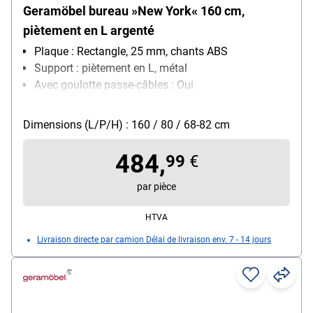
Geramöbel bureau »New York« 160 cm,
piètement en L argenté
Plaque : Rectangle, 25 mm, chants ABS
Support : piètement en L, métal
Avec goulotte passe-câbles : Oui
Plage de réglage en hauteur : 68 cm - 82 cm
Réglage de la hauteur : lors du montage
Dimensions (L/P/H) : 160 / 80 / 68-82 cm
484,
99
€
par pièce
HTVA
Livraison directe par camion Délai de livraison env. 7 - 14 jours