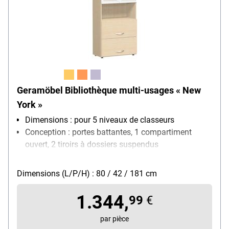
Geramöbel Bibliothèque multi-usages « New
York »
Dimensions : pour 5 niveaux de classeurs
Conception : portes battantes, 1 compartiment
ouvert, 2 tiroirs à dossiers suspendus
Étagères réglables : Oui
Verrouillable : Non
Dimensions (L/P/H) : 80 / 42 / 181 cm
Modèle de piètement : sur patins
1.344,
99
€
par pièce