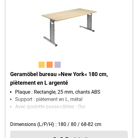
Geramöbel bureau »New York« 180 cm,
piètement en L argenté
Plaque : Rectangle, 25 mm, chants ABS
Support : piètement en L, métal
Avec goulotte passe-câbles : Oui
Plage de réglage en hauteur : 68 cm - 82 cm
Réglage de la hauteur : manuel
Dimensions (L/P/H) : 180 / 80 / 68-82 cm