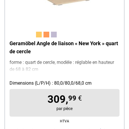
Geramöbel Angle de liaison « New York » quart
de cercle
forme : quart de cercle, modèle : réglable en hauteur
de 68 à 82 cm
Dimensions (L/P/H) : 80,0/80,0/68,0 cm
309,
99
€
par pièce
HTVA