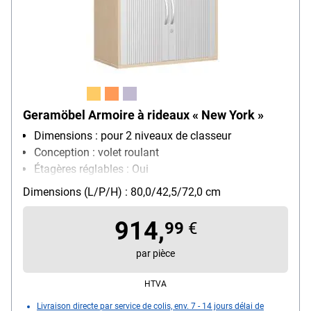
Geramöbel Armoire à rideaux « New York »
Dimensions : pour 2 niveaux de classeur
Conception : volet roulant
Étagères réglables : Oui
Verrouillable : Oui
Dimensions (L/P/H) : 80,0/42,5/72,0 cm
Modèle de piètement : sur patins
914,
99
€
par pièce
HTVA
Livraison directe par service de colis, env. 7 - 14 jours délai de