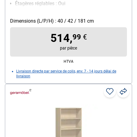
Étagères réglables : Oui
Verrouillable : Non
Modèle de piètement : sur patins
Dimensions (L/P/H) : 40 / 42 / 181 cm
514,
99
€
par pièce
HTVA
Livraison directe par service de colis, env. 7 - 14 jours délai de
livraison