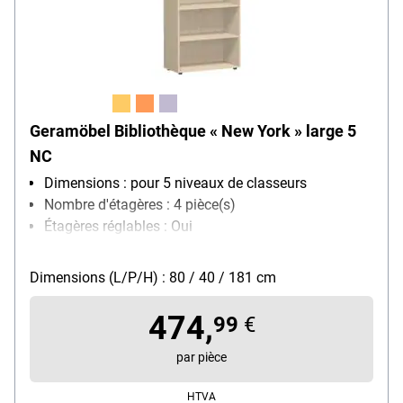
Geramöbel Bibliothèque « New York » large 5
NC
Dimensions : pour 5 niveaux de classeurs
Nombre d'étagères : 4 pièce(s)
Étagères réglables : Oui
Surface : surface mélaminée
Modèle de piètement : sur patins
Dimensions (L/P/H) : 80 / 40 / 181 cm
Particularités : ajustement de la hauteur
474,
99
€
par pièce
HTVA