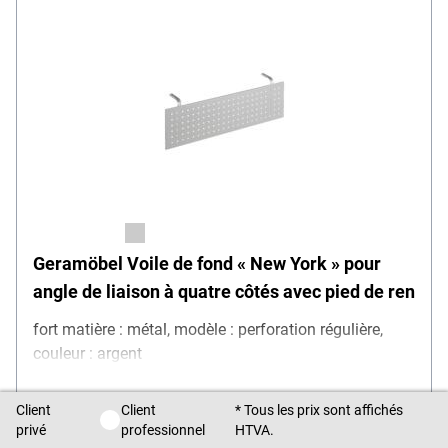
Geramöbel Voile de fond « New York » pour
angle de liaison à quatre côtés avec pied de ren
fort matière : métal, modèle : perforation régulière,
couleur : argent
Client
Client
* Tous les prix sont affichés
Client privé / Client professionnel
264,
99
€
privé
professionnel
HTVA.