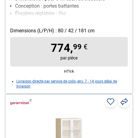
Conception : portes battantes
Étagères réglables : Oui
Verrouillable : Oui
Modèle de piètement : sur patins
Dimensions (L/P/H) : 80 / 42 / 181 cm
774,
99
€
par pièce
HTVA
Livraison directe par service de colis, env. 7 - 14 jours délai de
livraison