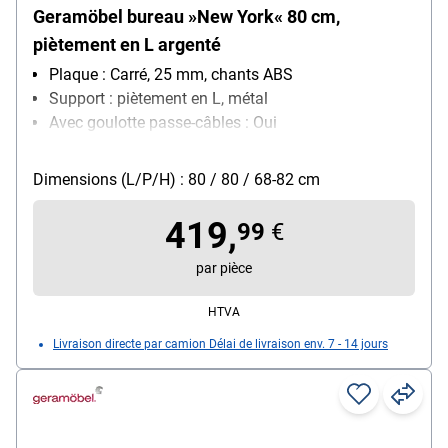
Geramöbel bureau »New York« 80 cm,
piètement en L argenté
Plaque : Carré, 25 mm, chants ABS
Support : piètement en L, métal
Avec goulotte passe-câbles : Oui
Plage de réglage en hauteur : 68 cm - 82 cm
Réglage de la hauteur : lors du montage
Dimensions (L/P/H) : 80 / 80 / 68-82 cm
419,
99
€
par pièce
HTVA
Livraison directe par camion Délai de livraison env. 7 - 14 jours