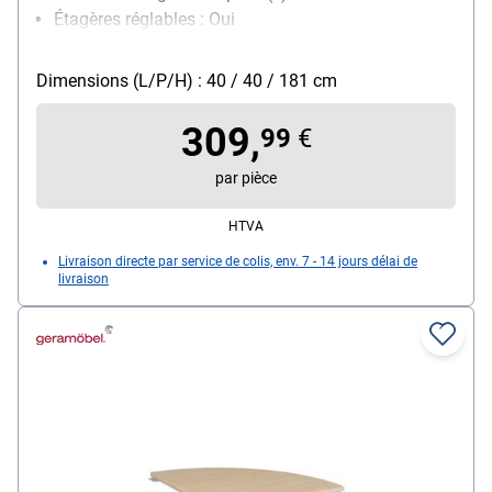
Étagères réglables : Oui
Surface : surface mélaminée
Modèle de piètement : sur patins
Dimensions (L/P/H) : 40 / 40 / 181 cm
Particularités : ajustement de la hauteur
309,
99
€
par pièce
HTVA
Livraison directe par service de colis, env. 7 - 14 jours délai de
livraison