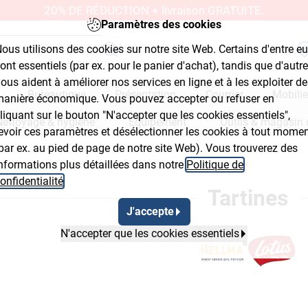
20% DE RÉDUCTION + livraison GRATUITE.
Paramètres des cookies
ous utilisons des cookies sur notre site Web. Certains d'entre e
ont essentiels (par ex. pour le panier d'achat), tandis que d'autr
ous aident à améliorer nos services en ligne et à les exploiter de
Bureautique
Présentation
Courrier
Mobilie
anière économique. Vous pouvez accepter ou refuser en
liquant sur le bouton "N'accepter que les cookies essentiels",
Nettoyage & hygiène
Équipement
Outils & magasin 
evoir ces paramètres et désélectionner les cookies à tout mome
par ex. au pied de page de notre site Web). Vous trouverez des
nformations plus détaillées dans notre
Politique de
lyout Button 2
onfidentialité
.
Tartines
J'accepte
N'accepter que les cookies essentiels