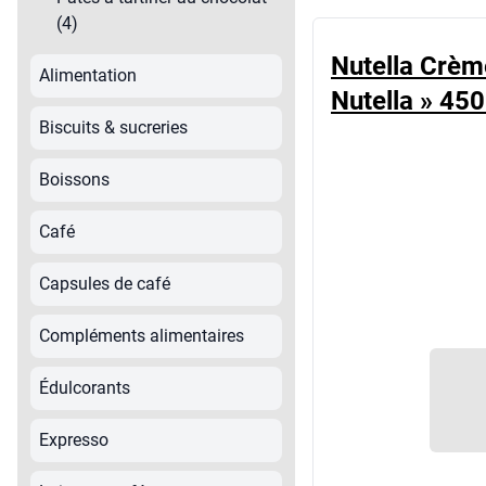
Lait pour café
(4)
Pads de café
Nutella Crème
Alimentation
Thé, infusion & tisane
Nutella » 450
Biscuits & sucreries
Boissons
Café
Capsules de café
Compléments alimentaires
Édulcorants
Expresso