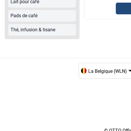
Lait pour café
Pads de café
Thé, infusion & tisane
Choix de la langue et du
© OTTO Offic