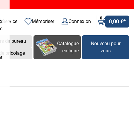
0
0,00 €
*
ux
Service
Mémoriser
Connexion
es
rs de bureau
Catalogue
Nouveau pour
en ligne
vous
de bricolage
nt