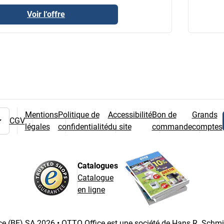
Voir l‘offre
Mentions
Politique de
Accessibilité
Bon de
Grands
CGV
légales
confidentialité
du site
commande
comptes
 pays
Catalogues
Catalogue
en ligne
e (BE) SA 2026 • OTTO Office est une société de Hans R. Schm