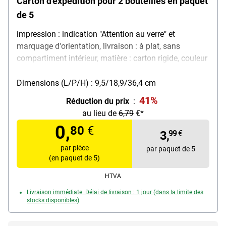
Carton d'expédition pour 2 bouteilles en paquet
de 5
impression : indication "Attention au verre" et
marquage d'orientation, livraison : à plat, sans
compartiment intérieur, matière : carton rigide, couleur
: brun / ocre, contenu de la livraison : 5x carton
Dimensions (L/P/H) : 9,5/18,9/36,4 cm
41%
Réduction du prix
:
au lieu de
6,79
€*
0,
80
€
3,
99
€
par pièce
par paquet de 5
(en paquet de 5)
HTVA
Livraison immédiate. Délai de livraison : 1 jour (dans la limite des
stocks disponibles)