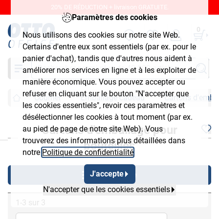
20% DE RÉDUCTION + livraison GRATUITE.
Paramètres des cookies
0
Nous utilisons des cookies sur notre site Web.
Certains d'entre eux sont essentiels (par ex. pour le
panier d'achat), tandis que d'autres nous aident à
Chercher
améliorer nos services en ligne et à les exploiter de
manière économique. Vous pouvez accepter ou
refuser en cliquant sur le bouton "N'accepter que
Courrier
Emballage cadeau
Cartons d'embal
les cookies essentiels", revoir ces paramètres et
désélectionner les cookies à tout moment (par ex.
Cartons d'emballage pour
au pied de page de notre site Web). Vous
chließen
trouverez des informations plus détaillées dans
bouteilles
notre
Politique de confidentialité
.
J'accepte
Afficher filtre
N'accepter que les cookies essentiels
1-3 sur 3