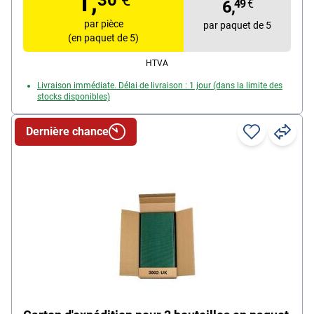
1,
30
€
6,
49
€
par pièce
par paquet de 5
(en paquet de 5)
HTVA
Livraison immédiate. Délai de livraison : 1 jour (dans la limite des
stocks disponibles)
Dernière chance