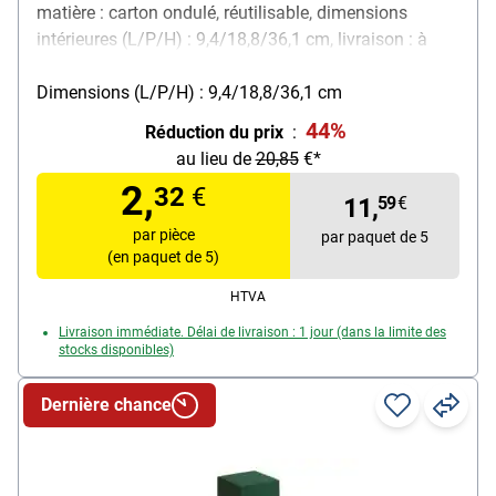
matière : carton ondulé, réutilisable, dimensions
intérieures (L/P/H) : 9,4/18,8/36,1 cm, livraison : à
plat, contenu de la livraison : 5 cartons
Dimensions (L/P/H) : 9,4/18,8/36,1 cm
44%
Réduction du prix
:
au lieu de
20,85
€*
2,
32
€
11,
59
€
par pièce
par paquet de 5
(en paquet de 5)
HTVA
Livraison immédiate. Délai de livraison : 1 jour (dans la limite des
stocks disponibles)
Dernière chance