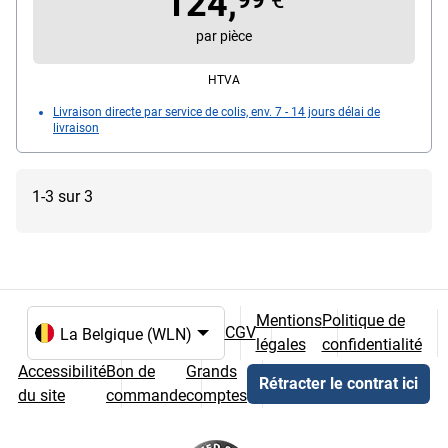
124,
par pièce
HTVA
Livraison directe par service de colis, env. 7 - 14 jours délai de
livraison
1-3 sur 3
Mentions
Politique de
CGV
légales
confidentialité
Choix de la langue et du pays
Accessibilité
Bon de
Grands
Rétracter le contrat ici
du site
commande
comptes