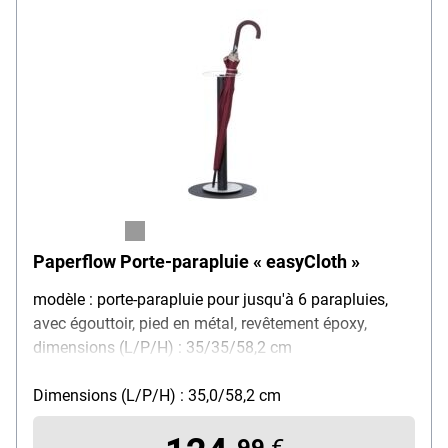
Paperflow Porte-parapluie « easyCloth »
modèle : porte-parapluie pour jusqu'à 6 parapluies,
avec égouttoir, pied en métal, revêtement époxy,
dimensions (L/P/H) : 35/35/58,2 cm
Dimensions (L/P/H) : 35,0/58,2 cm
99
€