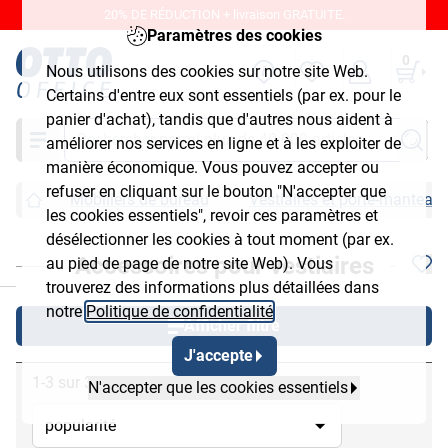
20% DE RÉDUCTION + livraison GRATUITE.
Paramètres des cookies
0
Nous utilisons des cookies sur notre site Web.
Certains d'entre eux sont essentiels (par ex. pour le
panier d'achat), tandis que d'autres nous aident à
Chercher
améliorer nos services en ligne et à les exploiter de
manière économique. Vous pouvez accepter ou
refuser en cliquant sur le bouton "N'accepter que
Mobiliers de bureau
Vestiaires et porte-manteau
les cookies essentiels", revoir ces paramètres et
désélectionner les cookies à tout moment (par ex.
Accessoires pour vestiaires
au pied de page de notre site Web). Vous
chließen
trouverez des informations plus détaillées dans
notre
Politique de confidentialité
.
Afficher filtre
J'accepte
1-3 sur 3
N'accepter que les cookies essentiels