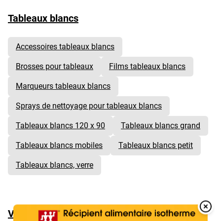
Tableaux blancs
Accessoires tableaux blancs
Brosses pour tableaux
Films tableaux blancs
Marqueurs tableaux blancs
Sprays de nettoyage pour tableaux blancs
Tableaux blancs 120 x 90
Tableaux blancs grand
Tableaux blancs mobiles
Tableaux blancs petit
Tableaux blancs, verre
Overlay
Vidéoprojecteurs & écrans
Over