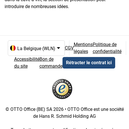
introduire de nombreuses idées.
Mentions
Politique de
CGV
légales
confidentialité
Choix de la langue et du pays
Accessibilité
Bon de
Rétracter le contrat ici
du site
commande
© OTTO Office (BE) SA 2026 • OTTO Office est une société
de Hans R. Schmid Holding AG