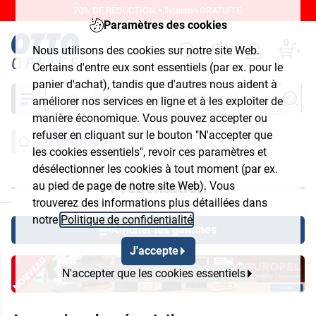
20% DE RÉDUCTION + livraison GRATUITE.
Paramètres des cookies
0
Nous utilisons des cookies sur notre site Web.
Certains d'entre eux sont essentiels (par ex. pour le
panier d'achat), tandis que d'autres nous aident à
Chercher
améliorer nos services en ligne et à les exploiter de
manière économique. Vous pouvez accepter ou
refuser en cliquant sur le bouton "N'accepter que
Présentation
les cookies essentiels", revoir ces paramètres et
désélectionner les cookies à tout moment (par ex.
Présentation
au pied de page de notre site Web). Vous
ermer
trouverez des informations plus détaillées dans
notre
Politique de confidentialité
.
Afficher les gammes
J'accepte
N'accepter que les cookies essentiels