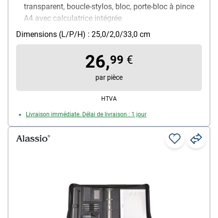
transparent, boucle-stylos, bloc, porte-bloc à pince
A4 avec calculatrice intégrée
Matière : similicuir
Dimensions (L/P/H) : 25,0/2,0/33,0 cm
Pour format : A4
Poids : 0.52 kg
26,
99
€
par pièce
HTVA
Livraison immédiate. Délai de livraison : 1 jour