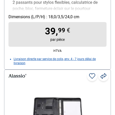
2 passants pour stylos flexibles, calculatrice de
poche, bloc, fermeture éclair sur le pourtour
Matière : imitation cuir
Dimensions (L/P/H) : 18,0/3,5/24,0 cm
Pour format : A5
Poids : 0.32 kg
39,
99
€
par pièce
HTVA
Livraison directe par service de colis, env. 4 - 7 jours délai de
livraison