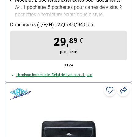
A4, 1 pochette, 5 pochettes pour cartes de visite, 2
pochettes à fermeture éclair, boucle stylo,
calculatrice, bloc A4
Dimensions (L/P/H) : 27,0/4,0/34,0 cm
Matière : similicuir
Pour format : A4
29,
89
€
Poids : 0.87 kg
par pièce
HTVA
Livraison immédiate. Délai de livraison : 1 jour