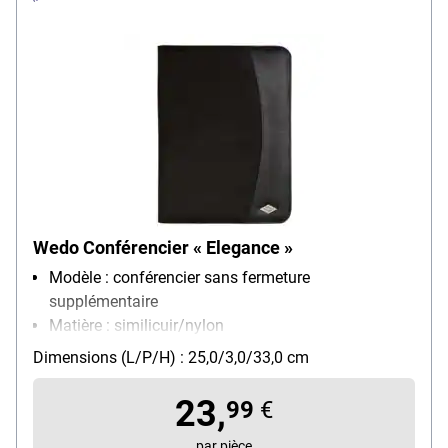
Wedo Conférencier « Elegance »
Modèle : conférencier sans fermeture
supplémentaire
Matière : similicuir/nylon
Pour format : A4
Dimensions (L/P/H) : 25,0/3,0/33,0 cm
Poids : 0.48 kg
23,
99
€
par pièce