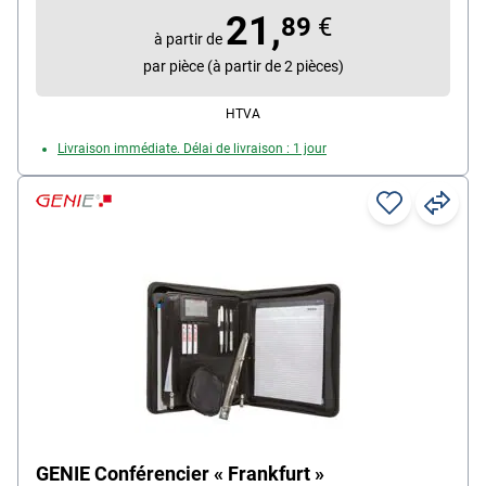
Matière : similicuir
21,
89
€
Pour format : A5
à partir de
Poids : 0.458 kg
par pièce (à partir de 2 pièces)
HTVA
Livraison immédiate. Délai de livraison : 1 jour
GENIE Conférencier « Frankfurt »