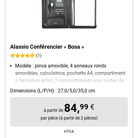
Alassio Conférencier « Bosa »
(1)
Modèle : pince amovible, 4 anneaux ronds
amovibles, calculatrice, pochette A4, compartiment
à fermeture éclair, 2 compartiments pour cartes de
visite, 2 pochettes pour cartes mémoire, 2 boucles
Dimensions (L/P/H) : 27,0/5,0/35,0 cm
stylos, étui à fermeture éclair, boucle pour clé USB et
bloc
84,
99
€
Matière : cuir nappa
à partir de
Pour format : A4
par pièce (à partir de 2 pièces)
Poids : 1.25 kg
HTVA