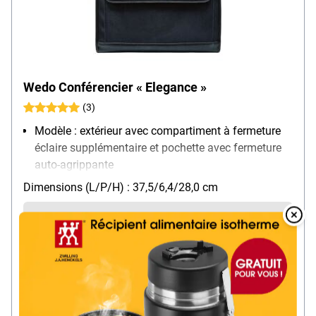
Wedo Conférencier « Elegance »
(3)
Modèle : extérieur avec compartiment à fermeture
éclaire supplémentaire et pochette avec fermeture
auto-agrippante
Matière : similicuir / nylon
Dimensions (L/P/H) : 37,5/6,4/28,0 cm
Pour format : A4
Poids : 0.943 kg
41,
Overlay
99
€
Over
par pièce
HTVA
Livraison immédiate. Délai de livraison : 1 jour