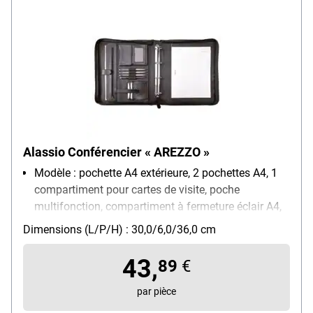
Alassio Conférencier « AREZZO »
Modèle : pochette A4 extérieure, 2 pochettes A4, 1
compartiment pour cartes de visite, poche
multifonction, compartiment à fermeture éclair A4,
4 boucles-stylos
Dimensions (L/P/H) : 30,0/6,0/36,0 cm
Matière : similicuir
Pour format : A4
43,
89
€
Poids : 0.92 kg
par pièce