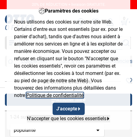
20% DE RÉDUCTION + livraison GRATUITE.
Paramètres des cookies
0
Nous utilisons des cookies sur notre site Web.
Certains d'entre eux sont essentiels (par ex. pour le
panier d'achat), tandis que d'autres nous aident à
Chercher
améliorer nos services en ligne et à les exploiter de
manière économique. Vous pouvez accepter ou
refuser en cliquant sur le bouton "N'accepter que
Équipement
Sacs & valises
Conférenciers
les cookies essentiels", revoir ces paramètres et
désélectionner les cookies à tout moment (par ex.
Conférenciers
au pied de page de notre site Web). Vous
chließen
trouverez des informations plus détaillées dans
notre
Politique de confidentialité
.
Afficher filtre
J'accepte
1-24 sur 56
N'accepter que les cookies essentiels