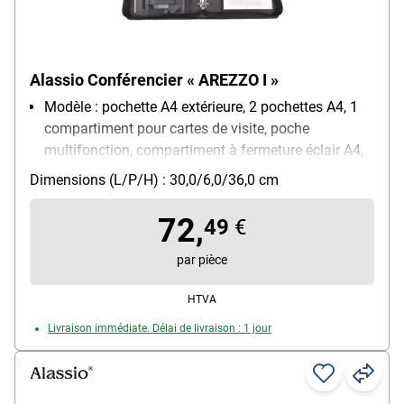
Alassio Conférencier « AREZZO I »
Modèle : pochette A4 extérieure, 2 pochettes A4, 1
compartiment pour cartes de visite, poche
multifonction, compartiment à fermeture éclair A4,
4 boucles-stylos
Dimensions (L/P/H) : 30,0/6,0/36,0 cm
Matière : cuir
Pour format : A4
72,
49
€
Poids : 1.22 kg
par pièce
HTVA
Livraison immédiate. Délai de livraison : 1 jour