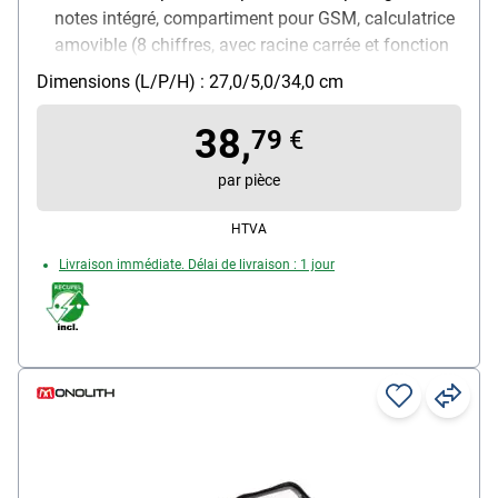
notes intégré, compartiment pour GSM, calculatrice
amovible (8 chiffres, avec racine carrée et fonction
pourcentages), compartiment intérieur pour cartes
Dimensions (L/P/H) : 27,0/5,0/34,0 cm
et documents, 5 boucles-stylos, fermeture éclair sur
le pourtour
38,
79
€
Matière : similicuir
Pour format : A4
par pièce
Poids : 1.07 kg
HTVA
Livraison immédiate. Délai de livraison : 1 jour