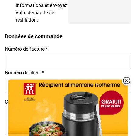
informations et envoyez
votre demande de
résiliation.
Données de commande
Numéro de facture
Numéro de client
Overlay
Over
Commentaire / Rétractation partielle