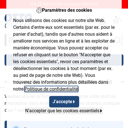
20% DE RÉDUCTION + livraison GRATUITE.
Paramètres des cookies
0
Nous utilisons des cookies sur notre site Web.
Certains d'entre eux sont essentiels (par ex. pour le
panier d'achat), tandis que d'autres nous aident à
Chercher
améliorer nos services en ligne et à les exploiter de
manière économique. Vous pouvez accepter ou
refuser en cliquant sur le bouton "N'accepter que
Afficher le menu
les cookies essentiels", revoir ces paramètres et
désélectionner les cookies à tout moment (par ex.
au pied de page de notre site Web). Vous
Annulation de votre commande
trouverez des informations plus détaillées dans
ermer
notre
Politique de confidentialité
.
Veuillez utiliser ce formulaire pour exercer votre droit de
J'accepte
rétractation dans le délai légal. Tous les champs marqués
d'un
*
sont obligatoires.
N'accepter que les cookies essentiels