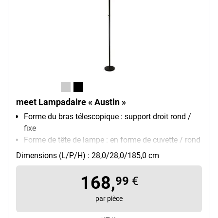
meet Lampadaire « Austin »
Forme du bras télescopique : support droit rond /
fixe
Forme de tête de lampe : en forme de cuvette / rond
/ ouvert vers le haut / pivotant et inclinable
Dimensions (L/P/H) : 28,0/28,0/185,0 cm
Montage : pied
Modèle d'ampoule : ampoules (non incluses) / E27
168,
99
€
/ 2x max. 40 W
Particularités : socle lesté / deux positions de
par pièce
commutation directement sur la structure