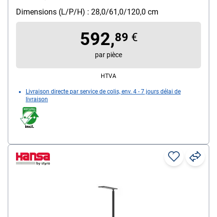
intensité lumineuse : 80 W, flux lumineux nominal :
Dimensions (L/P/H) : 28,0/61,0/120,0 cm
4549 lm, consommation énergétique pondérée : 32
kWh/1000 heures, classe d'efficacité énergétique D
592,
89
€
(A à G), éclairement : 1800 Lux à une distance de 85
cm, intensité lumineuse variable : oui
par pièce
Classe énergétique : D (A jusqu'à G)
HTVA
Particularités : avec pied de fixation en métal
Livraison directe par service de colis, env. 4 - 7 jours délai de
livraison