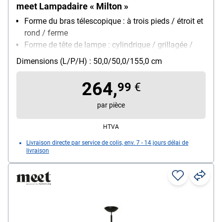
meet Lampadaire « Milton »
Forme du bras télescopique : à trois pieds / étroit et
rond / ferme
Forme de tête de lampe : cylindrique / grillagée /
fixe
Dimensions (L/P/H) : 50,0/50,0/155,0 cm
Montage : pied
Modèle d'ampoule : ampoule (non incluse) / E27 /
264,
99
€
max. 40 W
Particularités : socle lesté / interrupteur au pied sur
par pièce
le câble / piètement tripode
HTVA
Livraison directe par service de colis, env. 7 - 14 jours délai de
livraison