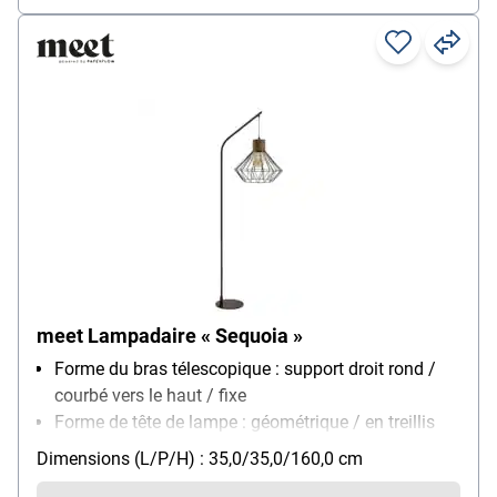
meet Lampadaire « Sequoia »
Forme du bras télescopique : support droit rond /
courbé vers le haut / fixe
Forme de tête de lampe : géométrique / en treillis
Montage : pied
Dimensions (L/P/H) : 35,0/35,0/160,0 cm
Modèle d'ampoule : ampoule (non incluse) / E27 /