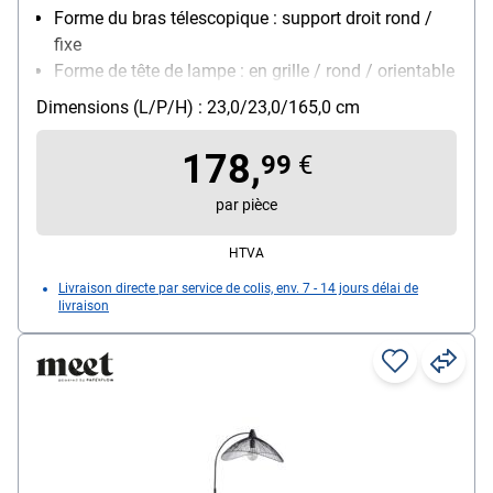
Forme du bras télescopique : support droit rond /
fixe
Forme de tête de lampe : en grille / rond / orientable
Montage : pied
Dimensions (L/P/H) : 23,0/23,0/165,0 cm
Modèle d'ampoule : 3x ampoule (non fournies) / E2
/ max. 40 W
178,
99
€
Particularités : 3 têtes d'éclairage séparées /
interrupteur au pied sur le câble / socle lesté
par pièce
HTVA
Livraison directe par service de colis, env. 7 - 14 jours délai de
livraison