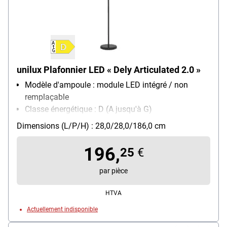
unilux Plafonnier LED « Dely Articulated 2.0 »
Modèle d'ampoule : module LED intégré / non
remplaçable
Classe énergétique : D (A jusqu'à G)
Particularités : avec bras articulé et coque
Dimensions (L/P/H) : 28,0/28,0/186,0 cm
lumineuse inclinable
196,
25
€
par pièce
HTVA
Actuellement indisponible