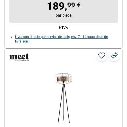
max. 40 W
189,
99
€
Particularités : socle lesté / interrupteur au pied sur
le câble / éléments en bois à la tête
par pièce
HTVA
Livraison directe par service de colis, env. 7 - 14 jours délai de
livraison