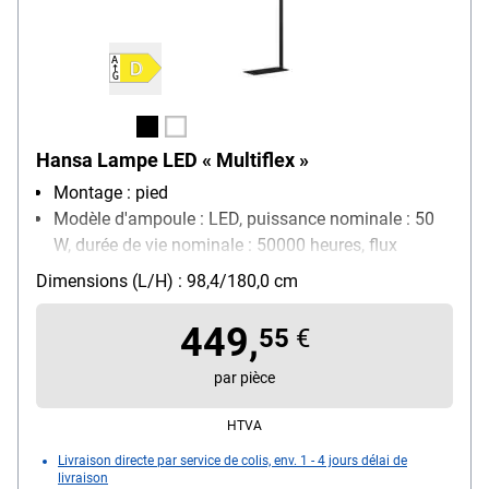
Hansa Lampe LED « Multiflex »
Montage : pied
Modèle d'ampoule : LED, puissance nominale : 50
W, durée de vie nominale : 50000 heures, flux
lumineux : 3970 lm (2070 lm direct / 1900 lm
Dimensions (L/H) : 98,4/180,0 cm
indirect), éclairement : 1080 lux (distance 105 cm),
température de couleur : 4200 Kelvin,
449,
55
€
consommation d'énergie pondérée : 50 kWh/ 1000
h, classe d'efficacité énergétique D (A à G)
par pièce
Classe énergétique : D (A jusqu'à G)
HTVA
Livraison directe par service de colis, env. 1 - 4 jours délai de
livraison