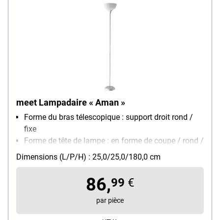
meet Lampadaire « Aman »
Forme du bras télescopique : support droit rond /
fixe
Forme de tête de lampe : en forme de coupe / rond /
ouvert vers le haut
Dimensions (L/P/H) : 25,0/25,0/180,0 cm
Montage : pied
Modèle d'ampoule : ampoule (non fournie) / E27
86,
99
€
Particularités : pédale sur le câble / socle lesté
par pièce