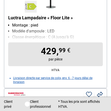
Luctra Lampadaire « Floor Lite »
Montage : pied
Modèle d'ampoule : LED
Classe énergétique : C (A jusqu'à G)
Particularités : imitation réaliste de la lumière du
429,
jour / commande gestuelle / réglage continu de
99
€
l'intensité lumineuse / température de couleur
par pièce
réglable sur 5 niveaux / port USB-C
HTVA
Livraison directe par service de colis, env. 6 - 7 jours délai de
livraison
Client
Client
* Tous les prix sont affichés
Client privé / Client professionnel
privé
professionnel
HTVA.