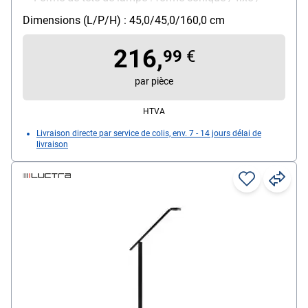
avec élément en rotin sur tout le pourtour
Dimensions (L/P/H) : 45,0/45,0/160,0 cm
Montage : pied
Modèle d'ampoule : ampoule (non incluse) / E27 /
216,
99
€
max. 40 W
Particularités : accent décoratif pour les pièces
par pièce
modernes / socle stable et lesté / interrupteur au
HTVA
pied sur le câble
Livraison directe par service de colis, env. 7 - 14 jours délai de
livraison