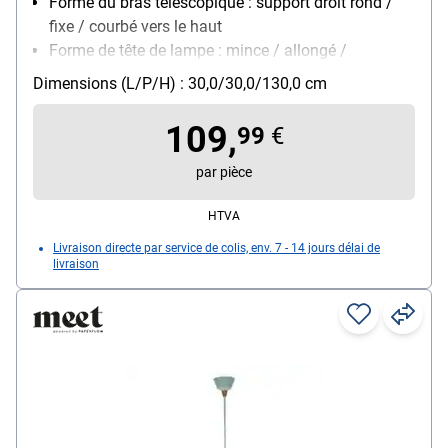
Forme du bras télescopique : support droit rond /
fixe / courbé vers le haut
Forme de tête de lampe : mince / allongé /
légèrement courbé / orientable
Dimensions (L/P/H) : 30,0/30,0/130,0 cm
Montage : pied
Modèle d'ampoule : LED (fixe)
109,
99
€
Classe énergétique : E (A jusqu'à G)
Particularités : socle lesté / interrupteur au pied sur
par pièce
le câble
HTVA
Livraison directe par service de colis, env. 7 - 14 jours délai de
livraison