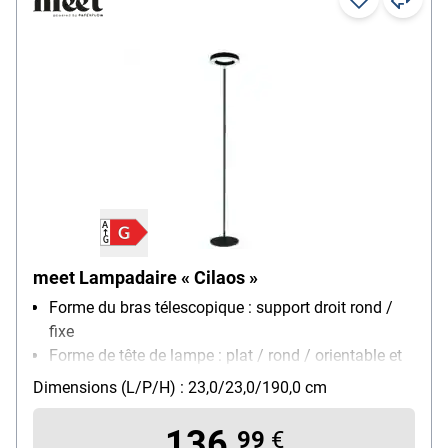
meet Lampadaire « Cilaos »
Forme du bras télescopique : support droit rond /
fixe
Forme de tête de lampe : plat / rond / orientable et
inclinable
Dimensions (L/P/H) : 23,0/23,0/190,0 cm
Montage : pied
Modèle d'ampoule : LED (fixe)
136,
99
€