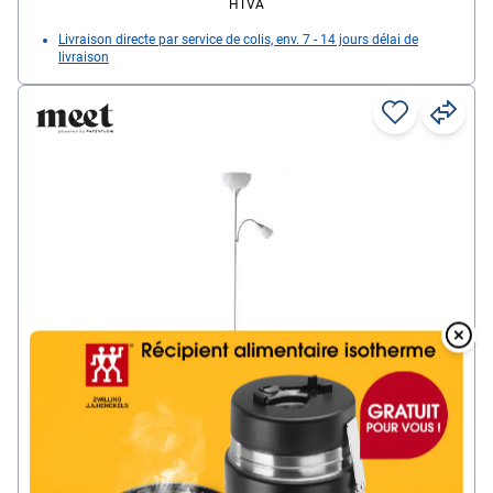
HTVA
Livraison directe par service de colis, env. 7 - 14 jours délai de
livraison
Overlay
Over
meet Lampadaire « Aman avec bras de lecture
»
Forme du bras télescopique : support droit rond /