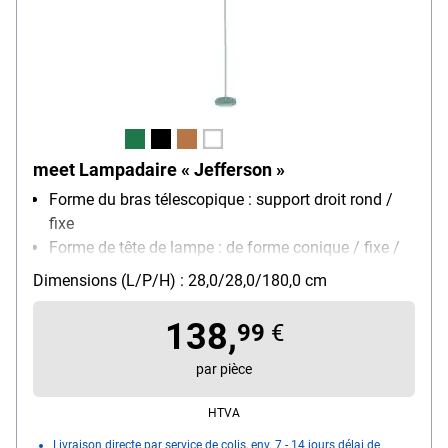
meet Lampadaire « Jefferson »
Forme du bras télescopique : support droit rond /
fixe
Forme de tête de lampe : de forme conique / fixe /
ouvert vers le haut
Dimensions (L/P/H) : 28,0/28,0/180,0 cm
Montage : pied
Modèle d'ampoule : ampoule (non incluse) / E27 /
138,
99
€
max. 40 W
Particularités : combinaison de métal et de bois
par pièce
certifié FSC® / socle lesté pour plus de stabilité /
HTVA
pédale sur le câble
Livraison directe par service de colis, env. 7 - 14 jours délai de