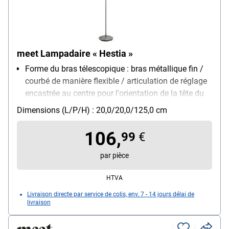
meet Lampadaire « Hestia »
Forme du bras télescopique : bras métallique fin /
courbé de manière flexible / articulation de réglage
encastrée au centre pour l'orientation de la tête du
luminaire
Dimensions (L/P/H) : 20,0/20,0/125,0 cm
Forme de tête de lampe : cylindrique / orientable et
inclinable / forme étroite
106,
99
€
Montage : pied
Modèle d'ampoule : ampoule (non fournie) / G10 /
par pièce
max. 35 W
HTVA
Particularités : interrupteur sur la structure /
aluminium brossé
Livraison directe par service de colis, env. 7 - 14 jours délai de
livraison