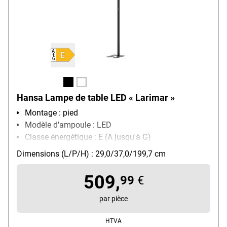
Hansa Lampe de table LED « Larimar »
Montage : pied
Modèle d'ampoule : LED
Classe énergétique : E (A jusqu'à G)
Particularités : 2 têtes d'éclairage / interrupteur
Dimensions (L/P/H) : 29,0/37,0/199,7 cm
tactile / capteur de mouvement
509,
99
€
par pièce
HTVA