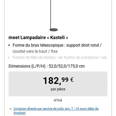
meet Lampadaire « Kasteli »
Forme du bras télescopique : support droit rond /
courbé vers le haut / fixe
Forme de tête de lampe : en forme de parapluie / en
grillage
Dimensions (L/P/H) : 52,0/52,0/175,0 cm
Montage : pied
Modèle d'ampoule : ampoule (non incluse) / E27 /
182,
99
€
max. 40 W
Particularités : grand diamètre du parapluie / pédale
par pièce
sur le câble / socle lesté
HTVA
Livraison directe par service de colis, env. 7 - 14 jours délai de
livraison