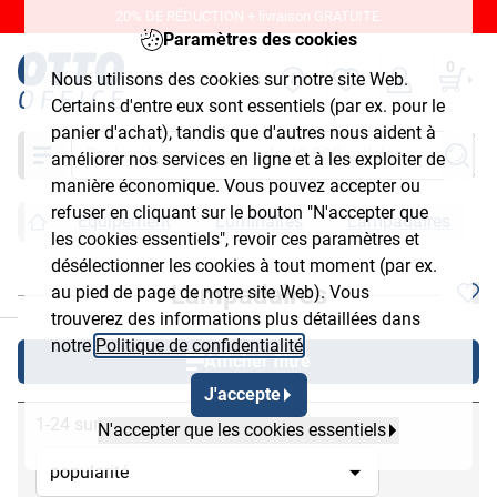
20% DE RÉDUCTION + livraison GRATUITE.
Paramètres des cookies
0
Nous utilisons des cookies sur notre site Web.
Certains d'entre eux sont essentiels (par ex. pour le
panier d'achat), tandis que d'autres nous aident à
Chercher
améliorer nos services en ligne et à les exploiter de
manière économique. Vous pouvez accepter ou
refuser en cliquant sur le bouton "N'accepter que
Équipement
Luminaires
Lampadaires
les cookies essentiels", revoir ces paramètres et
désélectionner les cookies à tout moment (par ex.
Lampadaires
au pied de page de notre site Web). Vous
chließen
trouverez des informations plus détaillées dans
notre
Politique de confidentialité
.
Afficher filtre
J'accepte
1-24 sur 24
N'accepter que les cookies essentiels