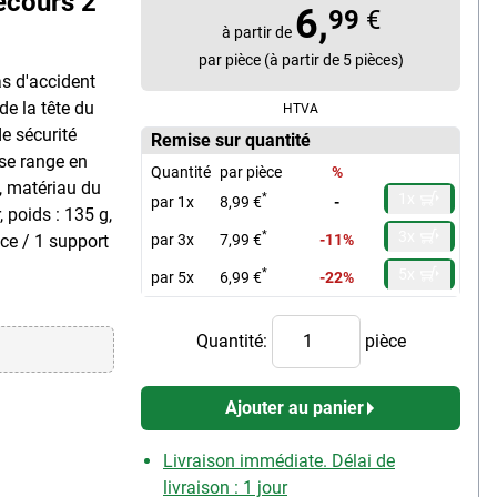
ecours 2
6,
99
€
à partir de
par pièce (à partir de 5 pièces)
as d'accident
 de la tête du
HTVA
e sécurité
Remise sur quantité
 se range en
Quantité
par pièce
%
e, matériau du
1x
*
par 1x
8,99 €
-
 poids : 135 g,
3x
*
nce / 1 support
par 3x
7,99 €
-11%
5x
*
par 5x
6,99 €
-22%
Quantité:
pièce
Ajouter au panier
Livraison immédiate. Délai de
livraison : 1 jour