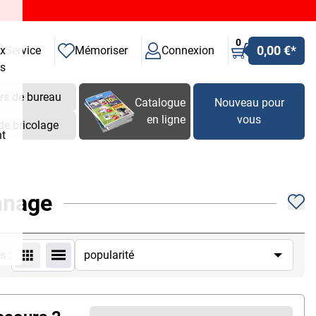
0
0,00 €
*
ux
Service
Mémoriser
Connexion
es
rs de bureau
Catalogue
Nouveau pour
en ligne
vous
de bricolage
nt
nnage
s :