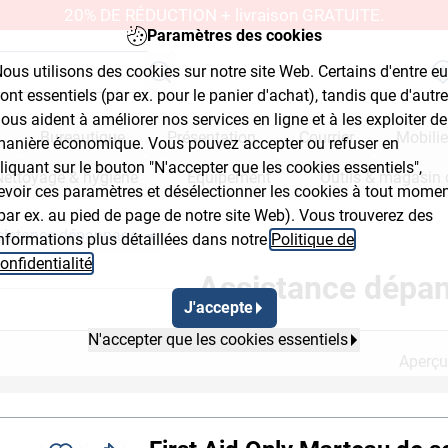
20% DE RÉDUCTION + livraison GRATUITE.
Paramètres des cookies
ous utilisons des cookies sur notre site Web. Certains d'entre e
ont essentiels (par ex. pour le panier d'achat), tandis que d'autr
ous aident à améliorer nos services en ligne et à les exploiter de
Bureautique
Présentation
Courrier
Mobilie
anière économique. Vous pouvez accepter ou refuser en
liquant sur le bouton "N'accepter que les cookies essentiels",
Nettoyage & hygiène
Équipement
Outils & magasin 
evoir ces paramètres et désélectionner les cookies à tout mome
par ex. au pied de page de notre site Web). Vous trouverez des
sistance dépannage
nformations plus détaillées dans notre
Politique de
mb Flyout Button 2
Breadcrumb Flyout Button 3
onfidentialité
.
Assistance dépa
J'accepte
N'accepter que les cookies essentiels
Aperçu