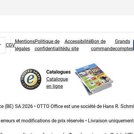
Mentions
Politique de
Accessibilité
Bon de
Grands
CGV
légales
confidentialité
du site
commande
comptes
 pays
Catalogues
Catalogue
en ligne
e (BE) SA 2026 • OTTO Office est une société de Hans R. Schm
 erreurs et modifications de prix réservés • Livraison uniquemen