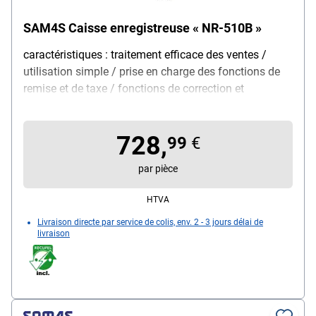
SAM4S Caisse enregistreuse « NR-510B »
caractéristiques : traitement efficace des ventes /
utilisation simple / prise en charge des fonctions de
remise et de taxe / fonctions de correction et
d'annulation / construction robuste, modèle : caisse
traditionnelle avec clavier plat, clavier : 60 touches
728,
préréglées, domaine d'application : commerce de
99
€
détail / restauration, écran : LCD, lecture de codes-
par pièce
barres : compatible avec ou sans lecteur de codes-
barres, connexion au terminal : compatible avec les
HTVA
terminaux CCV certifiés, programmation : néerlandais
Livraison directe par service de colis, env. 2 - 3 jours délai de
uniquement, contenu de la livraison : caisse
livraison
enregistreuse / 4 rouleaux de papier / 8
compartiments à monnaie