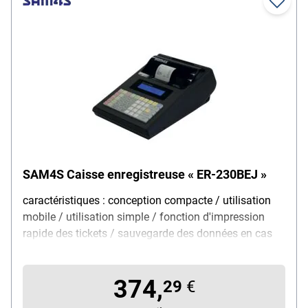
SAM4S Caisse enregistreuse « ER-230BEJ »
caractéristiques : conception compacte / utilisation
mobile / utilisation simple / fonction d'impression
rapide des tickets / sauvegarde des données en cas
de panne de courant, domaine d'application :
commerce de détail / kiosque / restauration
374,
événementielle, catégories de produits : 12 catégories
29
€
principales, imprimante : imprimante thermique 58