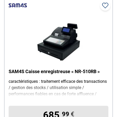
SAM4S Caisse enregistreuse « NR-510RB »
caractéristiques : traitement efficace des transactions
/ gestion des stocks / utilisation simple /
performances fiables en cas de forte affluence /
design compact, modèle : caisse traditionnelle avec
clavier intégré, domaine d'application : commerce de
685,
détail, catégories de produits : 12 catégories
99
€