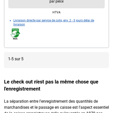
par pièce
mm, vitesse d'impression : jusqu'à 10,5 lignes par
seconde, écran : LCD rétroéclairé / double écran,
HTVA
clavier : superposé / jusqu'à 48 touches
Livraison directe par service de colis, env. 2 - 3 jours délai de
programmables, PLU : jusqu'à 500, alimentation
livraison
électrique : fonctionnement sur secteur / batterie,
autonomie de la batterie : jusqu'à 8 heures, connexion
au terminal : compatible avec les terminaux CCV
certifiés, programmation : néerlandais uniquement,
dimensions (L/P/H) : 225 / 326 / 124 mm, poids : 2
kg, contenu de la livraison : caisse enregistreuse
1-5 sur 5
Le check out n'est pas la même chose que
l'enregistrement
La séparation entre l'enregistrement des quantités de
marchandises et le passage en caisse est l'aspect essentiel