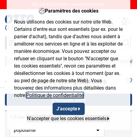
20% DE RÉDUCTION + livraison GRATUITE.
Paramètres des cookies
0
Nous utilisons des cookies sur notre site Web.
Certains d'entre eux sont essentiels (par ex. pour le
panier d'achat), tandis que d'autres nous aident à
Chercher
améliorer nos services en ligne et à les exploiter de
manière économique. Vous pouvez accepter ou
refuser en cliquant sur le bouton "N'accepter que
Bureautique
Caisses & compteuses de monnaie
les cookies essentiels", revoir ces paramètres et
désélectionner les cookies à tout moment (par ex.
Caisses enregistreuses
au pied de page de notre site Web). Vous
chließen
trouverez des informations plus détaillées dans
notre
Politique de confidentialité
.
Afficher filtre
J'accepte
1-5 sur 5
N'accepter que les cookies essentiels