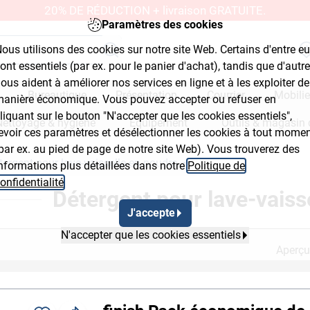
20% DE RÉDUCTION + livraison GRATUITE.
Paramètres des cookies
ous utilisons des cookies sur notre site Web. Certains d'entre e
ont essentiels (par ex. pour le panier d'achat), tandis que d'autr
ous aident à améliorer nos services en ligne et à les exploiter de
Bureautique
Présentation
Courrier
Mobilie
anière économique. Vous pouvez accepter ou refuser en
liquant sur le bouton "N'accepter que les cookies essentiels",
Nettoyage & hygiène
Équipement
Outils & magasin 
evoir ces paramètres et désélectionner les cookies à tout mome
par ex. au pied de page de notre site Web). Vous trouverez des
tergent pour lave-vaisselle en poudre
nformations plus détaillées dans notre
Politique de
mb Flyout Button 2
Breadcrumb Flyout Butto
onfidentialité
.
Détergent pour lave-vaiss
J'accepte
N'accepter que les cookies essentiels
Aperçu