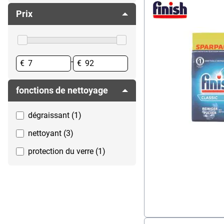
Papier toilette & distributeurs
Protection verre
Prix
Plexiglas de protection
Sel pour lave-vaisselle
Poubelles & collecte des déchets
Torchons
Produits d'entretien
-
€
€
Protection hygiénique
Savon
fonctions de nettoyage
dégraissant (1)
nettoyant (3)
protection du verre (1)