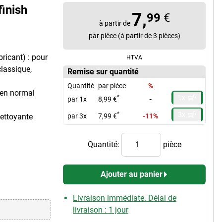
finish
7,
99
€
à partir de
par pièce (à partir de 3 pièces)
ricant) : pour
HTVA
classique,
Remise sur quantité
Quantité
par pièce
%
dien normal
1x
*
par 1x
8,99 €
-
3x
*
nettoyante
par 3x
7,99 €
-11%
Quantité:
pièce
Ajouter au panier
Livraison immédiate. Délai de
livraison : 1 jour