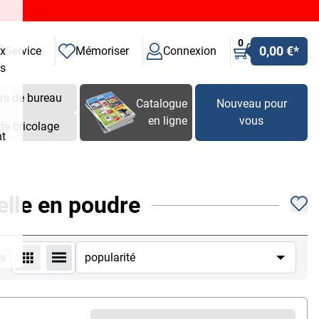
0
0,00 €
*
ux
Service
Mémoriser
Connexion
es
rs de bureau
Catalogue
Nouveau pour
en ligne
vous
de bricolage
nt
n 3
elle en poudre
s :