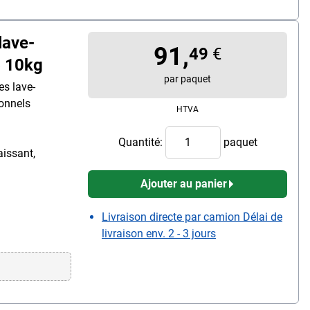
lave-
91,
49
€
» 10kg
par paquet
es lave-
ionnels
HTVA
Quantité:
paquet
aissant,
Ajouter au panier
Livraison directe par camion Délai de
livraison env. 2 - 3 jours