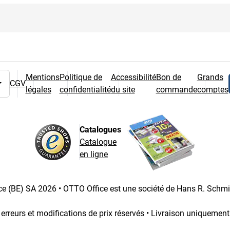
Mentions
Politique de
Accessibilité
Bon de
Grands
CGV
légales
confidentialité
du site
commande
comptes
 pays
Catalogues
Catalogue
en ligne
e (BE) SA 2026 • OTTO Office est une société de Hans R. Schm
 erreurs et modifications de prix réservés • Livraison uniquemen