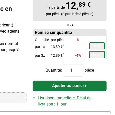
12,
89
€
le en
à partir de
par pièce (à partir de 3 pièces)
ricant) :
HTVA
avec agents
Remise sur quantité
Quantité
par pièce
%
dien normal
1x
*
par 1x
13,39 €
-
ur jusqu'à
3x
*
par 3x
12,89 €
-4%
Quantité:
pièce
Ajouter au panier
Livraison immédiate. Délai de
livraison : 1 jour