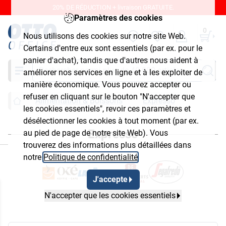
20% DE RÉDUCTION + livraison GRATUITE.
Paramètres des cookies
0
Nous utilisons des cookies sur notre site Web.
Certains d'entre eux sont essentiels (par ex. pour le
panier d'achat), tandis que d'autres nous aident à
Chercher
améliorer nos services en ligne et à les exploiter de
manière économique. Vous pouvez accepter ou
refuser en cliquant sur le bouton "N'accepter que
Alimentation & Boissons
Expresso
les cookies essentiels", revoir ces paramètres et
désélectionner les cookies à tout moment (par ex.
Expresso
au pied de page de notre site Web). Vous
ermer
trouverez des informations plus détaillées dans
notre
Politique de confidentialité
.
J'accepte
N'accepter que les cookies essentiels