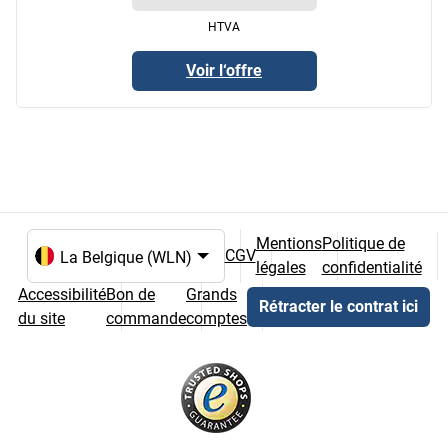
HTVA
Voir l‘offre
Mentions
Politique de
CGV
légales
confidentialité
Choix de la langue et du pays
Accessibilité
Bon de
Grands
Rétracter le contrat ici
du site
commande
comptes