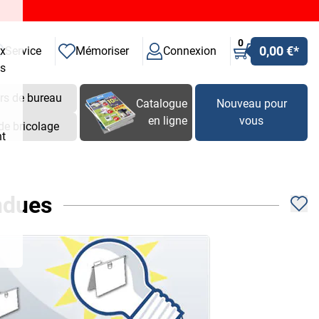
0
0,00 €
*
ux
Service
Mémoriser
Connexion
es
rs de bureau
Catalogue
Nouveau pour
en ligne
vous
de bricolage
nt
ndues