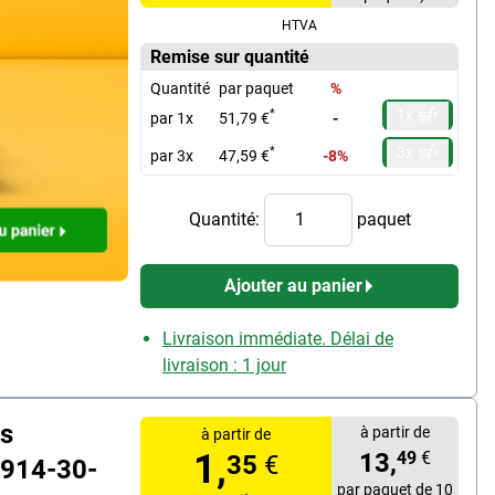
nt de dossiers
HTVA
Remise sur quantité
Quantité
par paquet
%
1x
*
par 1x
51,79 €
-
3x
*
par 3x
47,59 €
-8%
Quantité:
paquet
Ajouter au panier
Livraison immédiate. Délai de
livraison : 1 jour
s
à partir de
à partir de
1,
13,
49
€
35
€
1914-30-
par paquet de 10