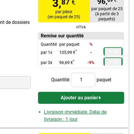
3,
96,
69
€
87
€
par paquet de 25
par pièce
(à partir de 3
(en paquet de 25)
paquets)
nt de dossiers
HTVA
Remise sur quantité
Quantité
par paquet
%
1x
*
par 1x
105,99 €
-
3x
*
par 3x
96,69 €
-9%
Quantité:
paquet
Ajouter au panier
Livraison immédiate. Délai de
livraison : 1 jour