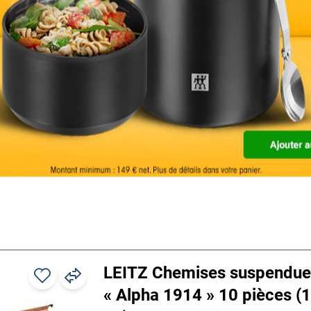
Modèle de rangement : pour le classeme
perforés
Type de reliure : classement commercial
Matériau : carton kraft
Grammage : 250 g/m²
Contenu par paquet : 25 pièce(s)
Dimensions (L/H) : 34,8/26,8 cm
Détails
LEITZ Chemises suspendue
« Alpha 1914 » 10 pièces (