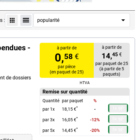
s :
pendues -
à partir de
à partir de
0,
14,
45
€
58
€
par paquet de 25
par pièce
(à partir de 5
(en paquet de 25)
paquets)
nt de dossiers
HTVA
Remise sur quantité
Quantité
par paquet
%
1x
*
par 1x
18,15 €
-
3x
*
par 3x
16,05 €
-12%
5x
*
par 5x
14,45 €
-20%