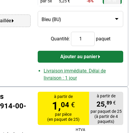
par 5x
5,25 €
-6%
aillée
Quantité:
paquet
Ajouter au panier
Livraison immédiate. Délai de
livraison : 1 jour
s
à partir de
à partir de
1,
25,
89
€
04
€
1914-00-
par paquet de 25
par pièce
(à partir de 4
(en paquet de 25)
paquets)
HTVA