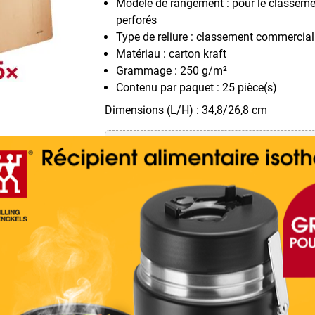
Modèle de rangement : pour le classeme
perforés
Type de reliure : classement commercial
Matériau : carton kraft
Grammage : 250 g/m²
Contenu par paquet : 25 pièce(s)
Dimensions (L/H) : 34,8/26,8 cm
Autres variantes dans la vue dét
LEITZ Chemises suspendue
« Alpha 1912 »
(4)