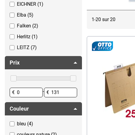
Fichiers
EICHNER (1)
Sous-dossiers
Fournitures de bureau
Elba (5)
1-20 sur 20
Intercalaires & feuilles intercalaires
Falken (2)
Perforation
Herlitz (1)
Pochettes plastiques
LEITZ (7)
Prix
-
€
€
Couleur
bleu (4)
couleurs nature (2)