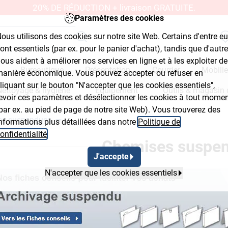
20% DE RÉDUCTION + livraison GRATUITE.
Paramètres des cookies
ous utilisons des cookies sur notre site Web. Certains d'entre e
ont essentiels (par ex. pour le panier d'achat), tandis que d'autr
ous aident à améliorer nos services en ligne et à les exploiter de
Bureautique
Présentation
Courrier
Mobilie
anière économique. Vous pouvez accepter ou refuser en
liquant sur le bouton "N'accepter que les cookies essentiels",
Nettoyage & hygiène
Équipement
Outils & magasin 
evoir ces paramètres et désélectionner les cookies à tout mome
par ex. au pied de page de notre site Web). Vous trouverez des
es suspendues
nformations plus détaillées dans notre
Politique de
yout Button 2
Breadcrumb Flyout Button 3
onfidentialité
.
Chemises suspe
J'accepte
N'accepter que les cookies essentiels