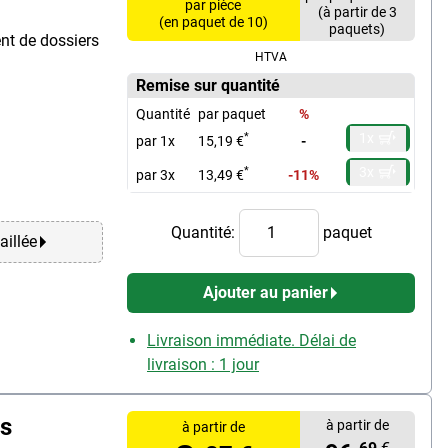
par pièce
(à partir de 3
(en paquet de 10)
paquets)
nt de dossiers
HTVA
Remise sur quantité
Quantité
par paquet
%
1x
*
par 1x
15,19 €
-
3x
*
par 3x
13,49 €
-11%
Quantité:
paquet
aillée
Ajouter au panier
Livraison immédiate. Délai de
livraison : 1 jour
s
à partir de
à partir de