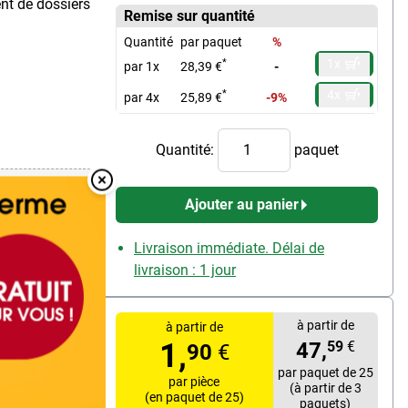
nt de dossiers
Remise sur quantité
Quantité
par paquet
%
1x
*
par 1x
28,39 €
-
4x
*
par 4x
25,89 €
-9%
Quantité:
paquet
aillée
Overlay Fermer
Ajouter au panier
Livraison immédiate. Délai de
livraison : 1 jour
s
à partir de
à partir de
1,
47,
59
€
90
€
par paquet de 25
par pièce
(à partir de 3
(en paquet de 25)
paquets)