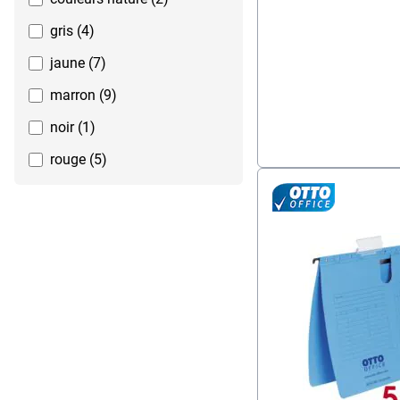
gris (4)
jaune (7)
marron (9)
noir (1)
rouge (5)
transparent (1)
vert (5)