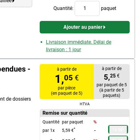
aillée
Quantité:
paquet
Ajouter au panier
Livraison immédiate. Délai de
livraison : 1 jour
pendues -
à partir de
à partir de
1,
5,
25
€
05
€
par paquet de 5
par pièce
(à partir de 5
(en paquet de 5)
paquets)
nt de dossiers
HTVA
Remise sur quantité
Quantité
par paquet
%
1x
*
par 1x
5,59 €
-
5x
*