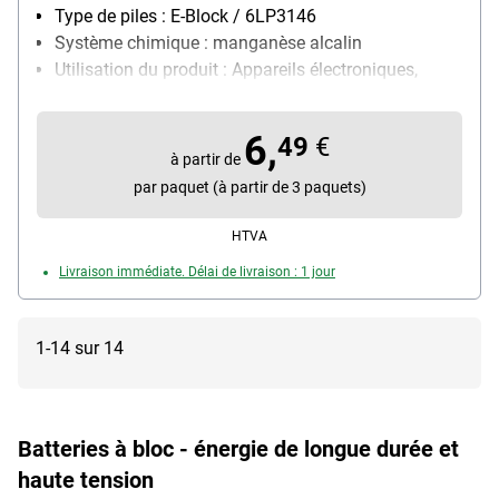
Type de piles : E-Block / 6LP3146
Système chimique : manganèse alcalin
Utilisation du produit : Appareils électroniques,
particulièrement adapté pour : jouets, appareils
audio, jeux électroniques, détecteurs de fumée
6,
49
€
Contenu par paquet : 2 pièce(s)
à partir de
Avantages du produit (déclaration du fabricant) :
par paquet (à partir de 3 paquets)
qualité supérieure, robuste et puissant
HTVA
Livraison immédiate. Délai de livraison : 1 jour
1-14 sur 14
Batteries à bloc - énergie de longue durée et
haute tension