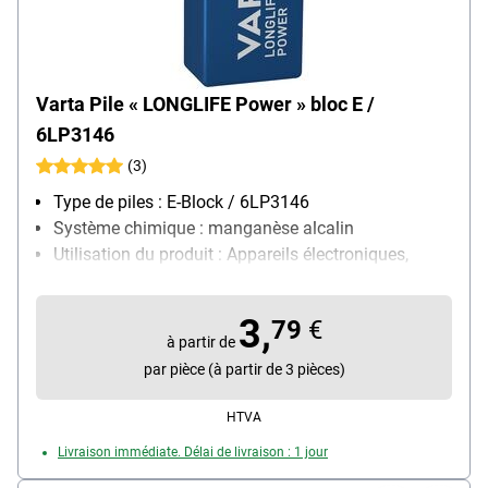
Varta Pile « LONGLIFE Power » bloc E /
6LP3146
(3)
Type de piles : E-Block / 6LP3146
Système chimique : manganèse alcalin
Utilisation du produit : Appareils électroniques,
particulièrement adapté pour : jouets, appareils
audio, jeux électroniques, détecteurs de fumée
3,
79
€
Contenu par paquet : 1 pièce(s)
à partir de
Avantages du produit (déclaration du fabricant) :
par pièce (à partir de 3 pièces)
qualité supérieure, robuste et puissant
HTVA
Livraison immédiate. Délai de livraison : 1 jour