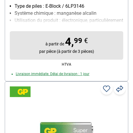
Type de piles : E-Block / 6LP3146
Système chimique : manganèse alcalin
Utilisation du produit : électronique, particulièrement
adapté pour : Détecteurs de fumée, jouets
télécommandés, microphones, détecteurs de
4,
99
€
mouvement, etc.
à partir de
Contenu par paquet : 1 pièce(s)
par pièce (à partir de 3 pièces)
HTVA
Livraison immédiate. Délai de livraison : 1 jour