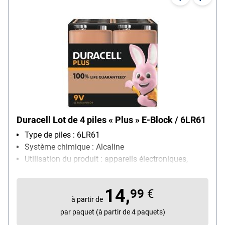
Duracell Lot de 4 piles « Plus » E-Block / 6LR61
Type de piles : 6LR61
Système chimique : Alcaline
Utilisation du produit : appareils électroniques,
particulièrement adapté pour : réveil, horloge,
discman, lampe de poche, télécommande,
14,
99
€
téléphone, lecteur MP3
à partir de
Contenu par paquet : 4 pièce(s)
par paquet (à partir de 4 paquets)