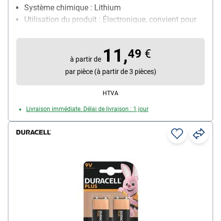
Système chimique : Lithium
Utilisation du produit : Électronique, convient pour
appareils photo, lampes de poche LED, détecteurs
de fumée
11,
49
€
Contenu par paquet : 1 pièce(s)
à partir de
par pièce (à partir de 3 pièces)
HTVA
Livraison immédiate. Délai de livraison : 1 jour