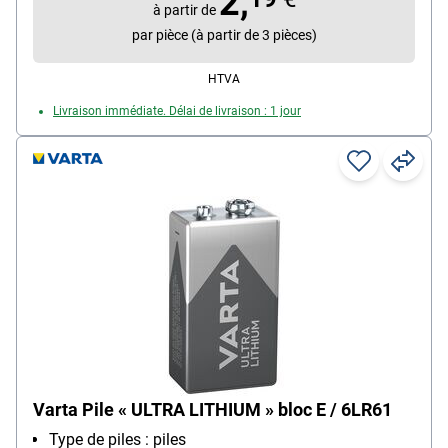
2,
microphones, balances électroniques
à partir de
Contenu par paquet : 1 pièce(s)
par pièce (à partir de 3 pièces)
HTVA
Livraison immédiate. Délai de livraison : 1 jour
Varta Pile « ULTRA LITHIUM » bloc E / 6LR61
Type de piles : piles