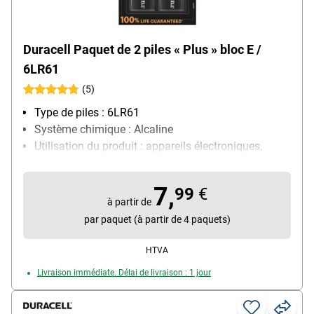
Duracell Paquet de 2 piles « Plus » bloc E /
6LR61
(5)
Type de piles : 6LR61
Système chimique : Alcaline
Utilisation du produit : appareils électroniques,
particulièrement adapté pour : réveil, horloge,
discman, lampe de poche, télécommande,
7,
99
€
téléphone, lecteur MP3
à partir de
Contenu par paquet : 2 pièce(s)
par paquet (à partir de 4 paquets)
HTVA
Livraison immédiate. Délai de livraison : 1 jour