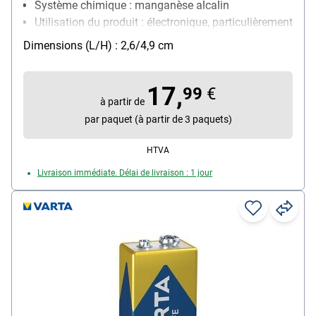
Système chimique : manganèse alcalin
Utilisation du produit : électronique, particulièrement
adapté aux lampes de poche / à l'éclairage LED /
Dimensions (L/H) : 2,6/4,9 cm
aux horloges numériques / aux détecteurs de
mouvement / aux détecteurs de fumée
17,
Contenu par paquet : 8 pièce(s)
99
€
à partir de
par paquet (à partir de 3 paquets)
HTVA
Livraison immédiate. Délai de livraison : 1 jour