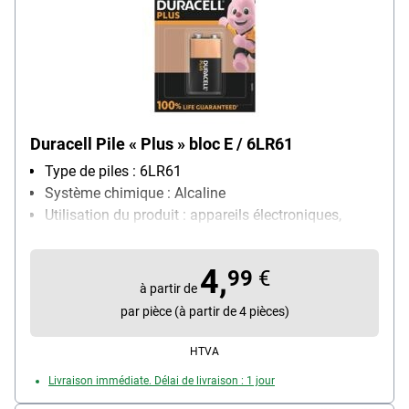
Duracell Pile « Plus » bloc E / 6LR61
Type de piles : 6LR61
Système chimique : Alcaline
Utilisation du produit : appareils électroniques,
particulièrement adapté pour : réveil, horloge,
discman, lampe de poche, télécommande,
4,
99
€
téléphone, lecteur MP3
à partir de
Contenu par paquet : 1 pièce(s)
par pièce (à partir de 4 pièces)
HTVA
Livraison immédiate. Délai de livraison : 1 jour