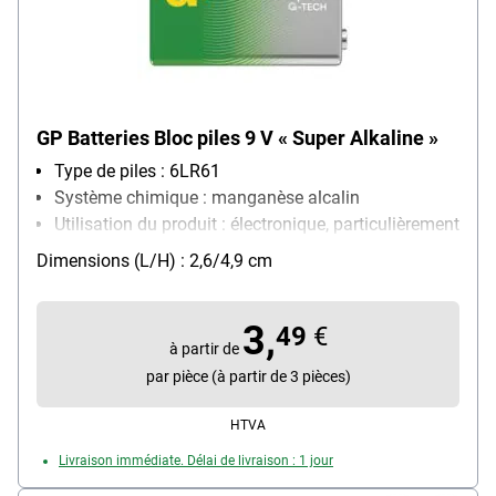
GP Batteries Bloc piles 9 V « Super Alkaline »
Type de piles : 6LR61
Système chimique : manganèse alcalin
Utilisation du produit : électronique, particulièrement
adapté aux : jouets électroniques, consoles de jeux,
Dimensions (L/H) : 2,6/4,9 cm
balances, détecteurs de fumée
Contenu par paquet : 1 pièce(s)
3,
49
€
à partir de
par pièce (à partir de 3 pièces)
HTVA
Livraison immédiate. Délai de livraison : 1 jour