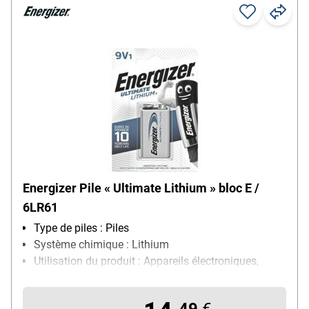
Energizer Pile « Ultimate Lithium » bloc E /
6LR61
Type de piles : Piles
Système chimique : Lithium
Utilisation du produit : Appareils électroniques,
particulièrement adapté pour : télécommandes,
détecteurs de fumée, horloges, calculatrices,
49
€