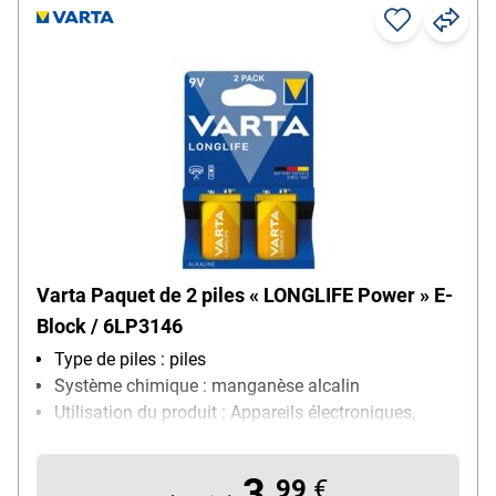
Varta Paquet de 2 piles « LONGLIFE Power » E-
Block / 6LP3146
Type de piles : piles
Système chimique : manganèse alcalin
Utilisation du produit : Appareils électroniques,
particulièrement adapté pour : télécommandes,
détecteurs de fumée, horloges murales, réveils,
3,
99
€
microphones, balances électroniques