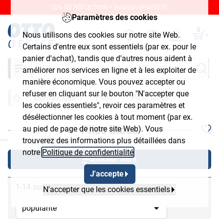
20% DE RÉDUCTION + livraison GRATUITE.
Paramètres des cookies
0
Nous utilisons des cookies sur notre site Web.
Certains d'entre eux sont essentiels (par ex. pour le
panier d'achat), tandis que d'autres nous aident à
Chercher
améliorer nos services en ligne et à les exploiter de
manière économique. Vous pouvez accepter ou
refuser en cliquant sur le bouton "N'accepter que
Bureautique
Piles
Piles blocs
les cookies essentiels", revoir ces paramètres et
désélectionner les cookies à tout moment (par ex.
Piles blocs
au pied de page de notre site Web). Vous
chließen
trouverez des informations plus détaillées dans
notre
Politique de confidentialité
.
Afficher filtre
J'accepte
1-14 sur 14
N'accepter que les cookies essentiels