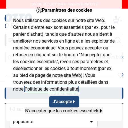
20% DE RÉDUCTION + livraison GRATUITE.
Paramètres des cookies
0
Nous utilisons des cookies sur notre site Web.
Certains d'entre eux sont essentiels (par ex. pour le
panier d'achat), tandis que d'autres nous aident à
Chercher
améliorer nos services en ligne et à les exploiter de
manière économique. Vous pouvez accepter ou
refuser en cliquant sur le bouton "N'accepter que
Classement
Perforation
Perforatrices bloc
les cookies essentiels", revoir ces paramètres et
désélectionner les cookies à tout moment (par ex.
Perforatrices bloc
au pied de page de notre site Web). Vous
chließen
trouverez des informations plus détaillées dans
notre
Politique de confidentialité
.
Afficher filtre
J'accepte
1-3 sur 3
N'accepter que les cookies essentiels