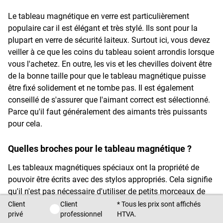
Le tableau magnétique en verre est particulièrement
populaire car il est élégant et très stylé. Ils sont pour la
plupart en verre de sécurité laiteux. Surtout ici, vous devez
veiller à ce que les coins du tableau soient arrondis lorsque
vous l'achetez. En outre, les vis et les chevilles doivent être
de la bonne taille pour que le tableau magnétique puisse
être fixé solidement et ne tombe pas. Il est également
conseillé de s'assurer que l'aimant correct est sélectionné.
Parce qu'il faut généralement des aimants très puissants
pour cela.
Quelles broches pour le tableau magnétique ?
Les tableaux magnétiques spéciaux ont la propriété de
pouvoir être écrits avec des stylos appropriés. Cela signifie
qu'il n'est pas nécessaire d'utiliser de petits morceaux de
papier sur lesquels il faut d'abord écrire, puis les fixer au
Client
Client
* Tous les prix sont affichés
Client privé / Client professionnel
privé
professionnel
HTVA.
tableau à l'aide d'un aimant. Dans ces cas, il est possible