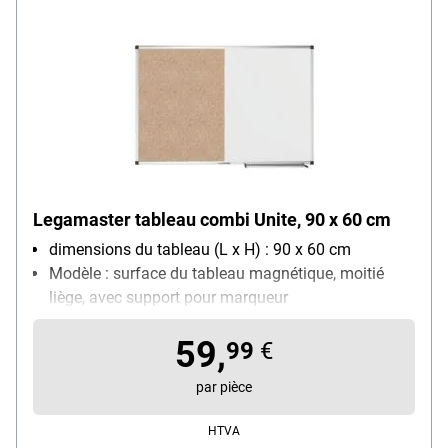
Legamaster tableau combi Unite, 90 x 60 cm
dimensions du tableau (L x H) : 90 x 60 cm
Modèle : surface du tableau magnétique, moitié
liège, avec support pour marqueur
modulaire extensible (O/N) : Non
59,
Tableau aimanté (O/N) : Oui
99
€
Avec porte-marqueurs : Oui
par pièce
HTVA