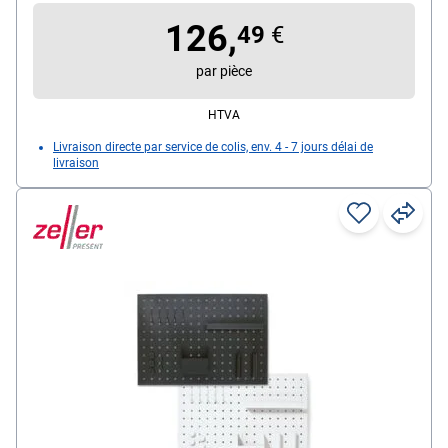
modulaire extensible (O/N) : Non
126,
Tableau aimanté (O/N) : Oui
49
€
Avec porte-marqueurs : Oui
par pièce
HTVA
Livraison directe par service de colis, env. 4 - 7 jours délai de
livraison