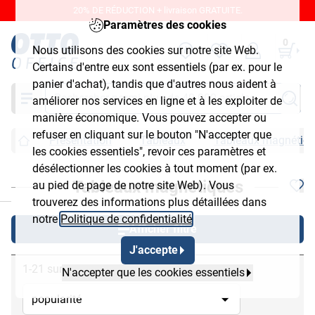
20% DE RÉDUCTION + livraison GRATUITE.
Paramètres des cookies
0
Nous utilisons des cookies sur notre site Web.
Certains d'entre eux sont essentiels (par ex. pour le
panier d'achat), tandis que d'autres nous aident à
Chercher
améliorer nos services en ligne et à les exploiter de
manière économique. Vous pouvez accepter ou
refuser en cliquant sur le bouton "N'accepter que
Présentation
Tableaux
Tableaux magnétiq
les cookies essentiels", revoir ces paramètres et
désélectionner les cookies à tout moment (par ex.
Tableaux magnétiques
au pied de page de notre site Web). Vous
chließen
trouverez des informations plus détaillées dans
notre
Politique de confidentialité
.
Afficher filtre
J'accepte
1-21 sur 21
N'accepter que les cookies essentiels