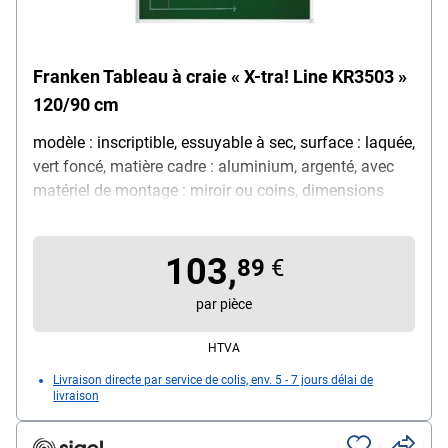
Franken Tableau à craie « X-tra! Line KR3503 »
120/90 cm
modèle : inscriptible, essuyable à sec, surface : laquée,
vert foncé, matière cadre : aluminium, argenté, avec
matériel de montage : miroir ou coins, dimensions
(L/H) : 120,0/90,0 cm
103,
89
€
par pièce
HTVA
Livraison directe par service de colis, env. 5 - 7 jours délai de
livraison