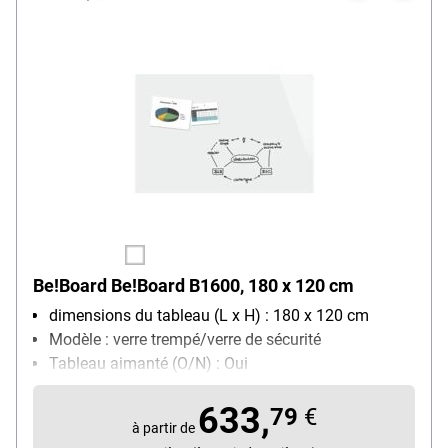
Be!Board Be!Board B1600, 180 x 120 cm
dimensions du tableau (L x H) : 180 x 120 cm
Modèle : verre trempé/verre de sécurité
Tableau aimanté (O/N) : Oui
Avec porte-marqueurs : Non
633,
79
€
à partir de