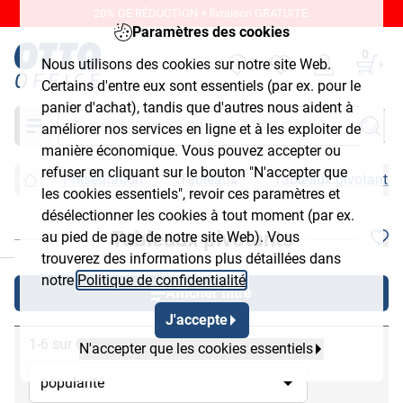
20% DE RÉDUCTION + livraison GRATUITE.
Paramètres des cookies
0
Nous utilisons des cookies sur notre site Web.
Certains d'entre eux sont essentiels (par ex. pour le
panier d'achat), tandis que d'autres nous aident à
Chercher
améliorer nos services en ligne et à les exploiter de
manière économique. Vous pouvez accepter ou
refuser en cliquant sur le bouton "N'accepter que
Présentation
Tableaux
Tableaux pivotants
les cookies essentiels", revoir ces paramètres et
désélectionner les cookies à tout moment (par ex.
Tableaux pivotants
au pied de page de notre site Web). Vous
chließen
trouverez des informations plus détaillées dans
notre
Politique de confidentialité
.
Afficher filtre
J'accepte
1-6 sur 6
N'accepter que les cookies essentiels