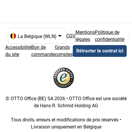
Mentions
Politique de
CGV
légales
confidentialité
Choix de la langue et du pays
Accessibilité
Bon de
Grands
Rétracter le contrat ici
du site
commande
comptes
© OTTO Office (BE) SA 2026 • OTTO Office est une société
de Hans R. Schmid Holding AG
Tous droits, erreurs et modifications de prix réservés •
Livraison uniquement en Belgique