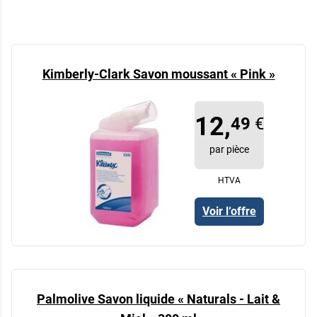
Kimberly-Clark Savon moussant « Pink »
12,
49
€
par pièce
HTVA
Voir l‘offre
Palmolive Savon liquide « Naturals - Lait &