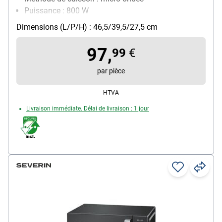
Puissance : 800 W
Équipement four micro-ondes : éclairage intérieur,
Dimensions (L/P/H) : 46,5/39,5/27,5 cm
touche "quick", heure, minuterie manuelle,
programme de décongélation
97,
99
€
par pièce
HTVA
Livraison immédiate. Délai de livraison : 1 jour