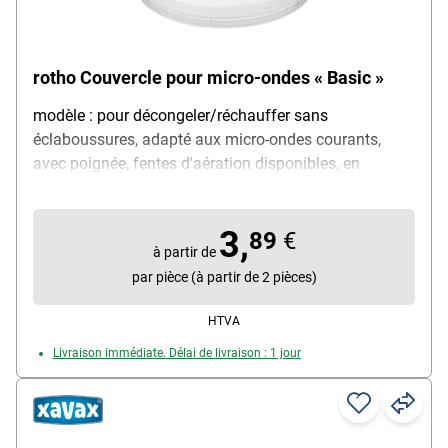
rotho Couvercle pour micro-ondes « Basic »
modèle : pour décongeler/réchauffer sans
éclaboussures, adapté aux micro-ondes courants,
avec poignée, fentes d'aération disponibles, en
plastique résistant à la chaleur (jusqu'à 180 °C),
adapté à la congélation (jusqu'à -20 °C), couleur :
3,
transparent, dimensions (Ø/H) : 28,5 / 9 cm, contenu
89
€
à partir de
de la livraison : 1x couvercle pour micro-ondes
par pièce (à partir de 2 pièces)
HTVA
Livraison immédiate. Délai de livraison : 1 jour