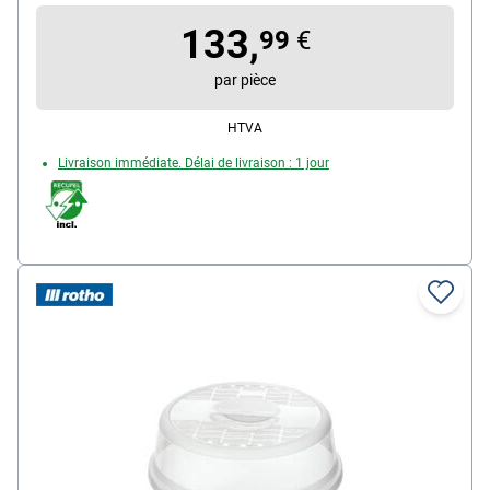
décongélation, plateau tournant amovible, grille,
sécurité enfants, touche "quick", heure, minuterie
133,
99
€
manuelle
par pièce
HTVA
Livraison immédiate. Délai de livraison : 1 jour