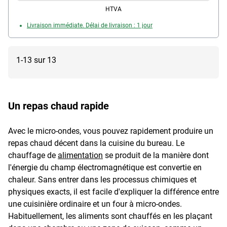
lave-vaisselle, plage de température : -5 °C à 80 °C,
HTVA
couleur : transparent, dimensions (Ø/H) : 26 / 6,5 cm,
Livraison immédiate. Délai de livraison : 1 jour
matériau : plastique, contenu de la livraison : 1
couvercle pour micro-ondes
1-13 sur 13
Un repas chaud rapide
Avec le micro-ondes, vous pouvez rapidement produire un
repas chaud décent dans la cuisine du bureau. Le
chauffage de
alimentation
se produit de la manière dont
l'énergie du champ électromagnétique est convertie en
chaleur. Sans entrer dans les processus chimiques et
physiques exacts, il est facile d'expliquer la différence entre
une cuisinière ordinaire et un four à micro-ondes.
Habituellement, les aliments sont chauffés en les plaçant