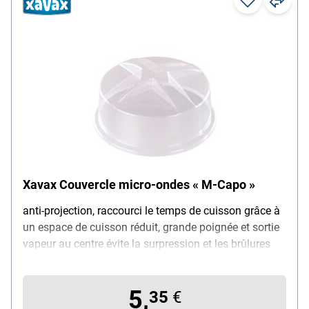
Xavax Couvercle micro-ondes « M-Capo »
anti-projection, raccourci le temps de cuisson grâce à
un espace de cuisson réduit, grande poignée et sortie
vapeur au centre évite la surpression et les brûlures
lors du retrait du couvercle, diamètre : 26 cm, hauteur :
10,3 cm, plage de températures : -30°C à 110°C, neutre
5,
en goût et en odeur : oui, convient aux aliments : oui
35
€