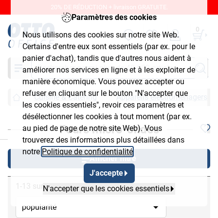
20% DE RÉDUCTION + livraison GRATUITE.
Paramètres des cookies
0
Nous utilisons des cookies sur notre site Web.
Certains d'entre eux sont essentiels (par ex. pour le
panier d'achat), tandis que d'autres nous aident à
Chercher
améliorer nos services en ligne et à les exploiter de
manière économique. Vous pouvez accepter ou
refuser en cliquant sur le bouton "N'accepter que
Cuisine & Catering
Appareils électroménagers
les cookies essentiels", revoir ces paramètres et
désélectionner les cookies à tout moment (par ex.
Fours micro-ondes
au pied de page de notre site Web). Vous
chließen
trouverez des informations plus détaillées dans
notre
Politique de confidentialité
.
Afficher filtre
J'accepte
1-13 sur 13
N'accepter que les cookies essentiels