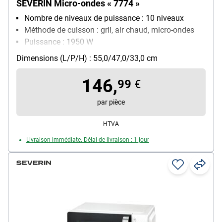
SEVERIN Micro-ondes « 7774 »
Nombre de niveaux de puissance : 10 niveaux
Méthode de cuisson : gril, air chaud, micro-ondes
Puissance : 1950 W
Équipement four micro-ondes : programme de
Dimensions (L/P/H) : 55,0/47,0/33,0 cm
décongélation, heure, touche "quick", minuterie
numérique, sécurité enfants
146,
99
€
par pièce
HTVA
Livraison immédiate. Délai de livraison : 1 jour