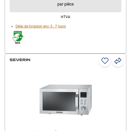
par pièce
HTVA
Délai de livraison env. 5 - 7 jours