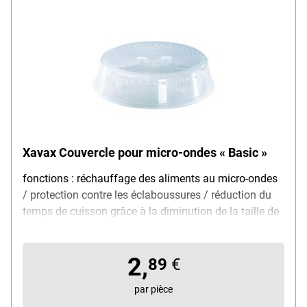
Xavax Couvercle pour micro-ondes « Basic »
fonctions : réchauffage des aliments au micro-ondes
/ protection contre les éclaboussures / réduction du
temps de cuisson grâce à la diminution de la taille de
l'espace de cuisson, forme : ronde, équipement :
ouvertures d'évacuation de la vapeur sur le bord
2,
extérieur pour éviter la surpression / deux
89
€
renfoncements au centre pour retirer le couvercle,
par pièce
propriétés : convient pour les aliments / lavable au