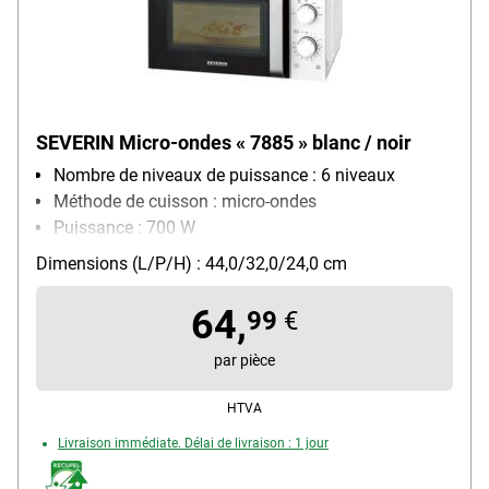
SEVERIN Micro-ondes « 7885 » blanc / noir
Nombre de niveaux de puissance : 6 niveaux
Méthode de cuisson : micro-ondes
Puissance : 700 W
Équipement four micro-ondes : plateau tournant
Dimensions (L/P/H) : 44,0/32,0/24,0 cm
amovible, programme de décongélation, minuterie
manuelle
64,
99
€
par pièce
HTVA
Livraison immédiate. Délai de livraison : 1 jour