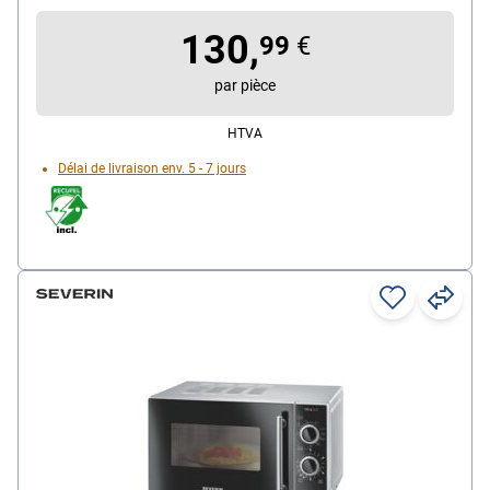
intérieur, heure
130,
99
€
par pièce
HTVA
Délai de livraison env. 5 - 7 jours