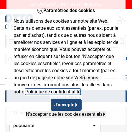
20% DE RÉDUCTION + livraison GRATUITE.
Paramètres des cookies
0
Nous utilisons des cookies sur notre site Web.
Certains d'entre eux sont essentiels (par ex. pour le
panier d'achat), tandis que d'autres nous aident à
Chercher
améliorer nos services en ligne et à les exploiter de
manière économique. Vous pouvez accepter ou
refuser en cliquant sur le bouton "N'accepter que
Équipement
Coffres-forts
Coffre-fort d'affai
les cookies essentiels", revoir ces paramètres et
désélectionner les cookies à tout moment (par ex.
Coffre-fort d'affaires
au pied de page de notre site Web). Vous
chließen
trouverez des informations plus détaillées dans
notre
Politique de confidentialité
.
Afficher filtre
J'accepte
1-15 sur 15
N'accepter que les cookies essentiels