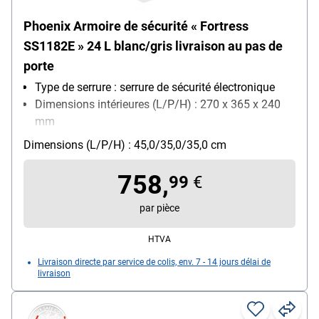
Phoenix Armoire de sécurité « Fortress
SS1182E » 24 L blanc/gris livraison au pas de
porte
Type de serrure : serrure de sécurité électronique
Dimensions intérieures (L/P/H) : 270 x 365 x 240
mm
Fixation : fixation au sol
Dimensions (L/P/H) : 45,0/35,0/35,0 cm
Utilisation du produit : pour le rangement sûr
d'objets de valeur
758,
99
€
par pièce
HTVA
Livraison directe par service de colis, env. 7 - 14 jours délai de
livraison