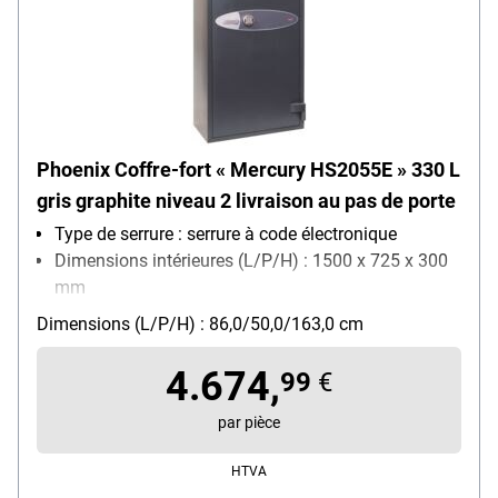
Phoenix Coffre-fort « Mercury HS2055E » 330 L
gris graphite niveau 2 livraison au pas de porte
Type de serrure : serrure à code électronique
Dimensions intérieures (L/P/H) : 1500 x 725 x 300
mm
Fixation : fixation au sol
Dimensions (L/P/H) : 86,0/50,0/163,0 cm
Verrouillage : 3 Seiten
4.674,
99
€
par pièce
HTVA