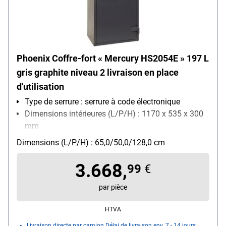
Phoenix Coffre-fort « Mercury HS2054E » 197 L
gris graphite niveau 2 livraison en place
d'utilisation
Type de serrure : serrure à code électronique
Dimensions intérieures (L/P/H) : 1170 x 535 x 300
mm
Fixation : fixation au sol
Dimensions (L/P/H) : 65,0/50,0/128,0 cm
Verrouillage : 3 Seiten
3.668,
99
€
par pièce
HTVA
Livraison directe par camion Délai de livraison env. 7 - 14 jours