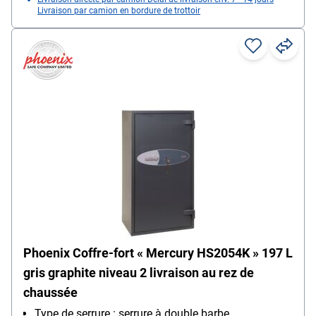
Livraison par camion en bordure de trottoir
Phoenix Coffre-fort « Mercury HS2054K » 197 L
gris graphite niveau 2 livraison au rez de
chaussée
Type de serrure : serrure à double barbe