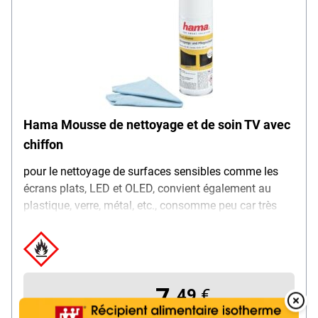
Hama Mousse de nettoyage et de soin TV avec
chiffon
pour le nettoyage de surfaces sensibles comme les
écrans plats, LED et OLED, convient également au
plastique, verre, métal, etc., consomme peu car très
efficace, élimine la poussière, la saleté et la graisse,
ingrédients antistatiques, avec chiffon microfibres de
qualité (rangé dans le couvercle), ne peluche pas,
absorbant et lavable, dimensions : 20 x 20 cm,
7,
contenu : 200 ml
49
€
à partir de
Overlay
Over