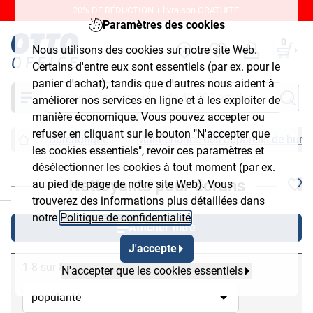
20% DE RÉDUCTION + livraison GRATUITE.
Paramètres des cookies
0
Nous utilisons des cookies sur notre site Web.
Certains d'entre eux sont essentiels (par ex. pour le
panier d'achat), tandis que d'autres nous aident à
Chercher
améliorer nos services en ligne et à les exploiter de
manière économique. Vous pouvez accepter ou
refuser en cliquant sur le bouton "N'accepter que
Bureautique
Maintenance des appareils de bure
les cookies essentiels", revoir ces paramètres et
désélectionner les cookies à tout moment (par ex.
Nettoyants pour écrans
au pied de page de notre site Web). Vous
chließen
trouverez des informations plus détaillées dans
notre
Politique de confidentialité
.
Afficher filtre
J'accepte
1-8 sur 8
N'accepter que les cookies essentiels