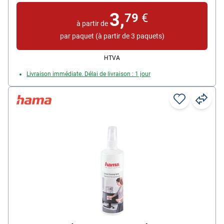
pour une utilisation immédiates, matière : non tissé,
3,
dimensions : 17 x 13 cm, dans une boîte distributrice
79
€
à partir de
refermable, contenu par boîte : 100 pièces
par paquet (à partir de 3 paquets)
HTVA
Livraison immédiate. Délai de livraison : 1 jour