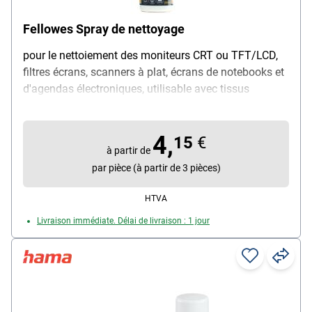
Fellowes Spray de nettoyage
pour le nettoiement des moniteurs CRT ou TFT/LCD,
filtres écrans, scanners à plat, écrans de notebooks et
d'agendas électroniques, utilisable avec tissus
hygroscopiques et chiffons en microfibres, structure
antistatique, teneur en alcool minimale (moins de 1%),
4,
contenu : 250 ml
15
€
à partir de
par pièce (à partir de 3 pièces)
HTVA
Livraison immédiate. Délai de livraison : 1 jour