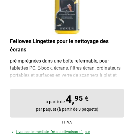
Fellowes Lingettes pour le nettoyage des
écrans
préimprégnées dans une boîte refermable, pour
tablettes PC, E-book, écrans, filtres écran, ordinateurs
portables et surfaces en verre de scanners à plat et
d'imprimantes, antistatiques, contenu : 100 lingettes
4,
95
€
à partir de
par paquet (à partir de 3 paquets)
HTVA
Livraison immédiate. Délai de livraison : 1 jour