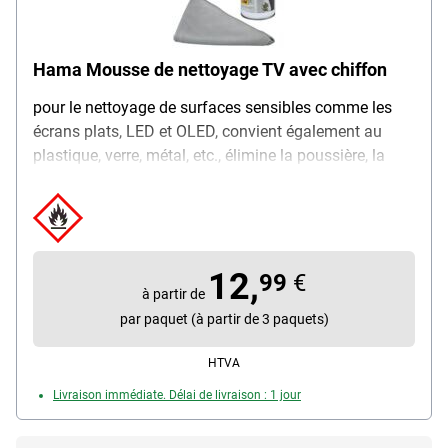
Hama Mousse de nettoyage TV avec chiffon
pour le nettoyage de surfaces sensibles comme les
écrans plats, LED et OLED, convient également au
plastique, verre, métal, etc., élimine la poussière, la
saleté et la graisse, ingrédients antistatiques, avec
chiffon microfibres de qualité, ne peluche pas,
absorbant et lavable, dimensions : 40 x 40 cm,
contenu : 400 ml
12,
99
€
à partir de
par paquet (à partir de 3 paquets)
HTVA
Livraison immédiate. Délai de livraison : 1 jour