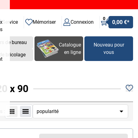
0
0,00 €
*
ux
Service
Mémoriser
Connexion
es
rs de bureau
Catalogue
Nouveau pour
en ligne
vous
de bricolage
nt
20 x 90
s :