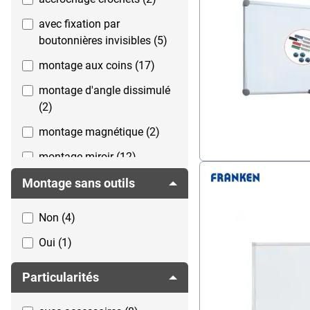
avec fixation par
boutonnières invisibles (5)
montage aux coins (17)
montage d'angle dissimulé
(2)
montage magnétique (2)
montage miroir (12)
pas de montage mural
Montage sans outils
possible (2)
Non (4)
système rails muraux (1)
Oui (1)
Particularités