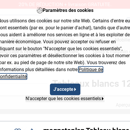
20% DE RÉDUCTION + livraison GRATUITE.
Paramètres des cookies
ous utilisons des cookies sur notre site Web. Certains d'entre e
ont essentiels (par ex. pour le panier d'achat), tandis que d'autr
ous aident à améliorer nos services en ligne et à les exploiter de
Bureautique
Présentation
Courrier
Mobilie
anière économique. Vous pouvez accepter ou refuser en
liquant sur le bouton "N'accepter que les cookies essentiels",
Nettoyage & hygiène
Équipement
Outils & magasin 
evoir ces paramètres et désélectionner les cookies à tout mome
par ex. au pied de page de notre site Web). Vous trouverez des
lancs 120 x 90
nformations plus détaillées dans notre
Politique de
ut Button 2
Breadcrumb Flyout Button 3
onfidentialité
.
Tableaux blancs 1
J'accepte
N'accepter que les cookies essentiels
Aperçu