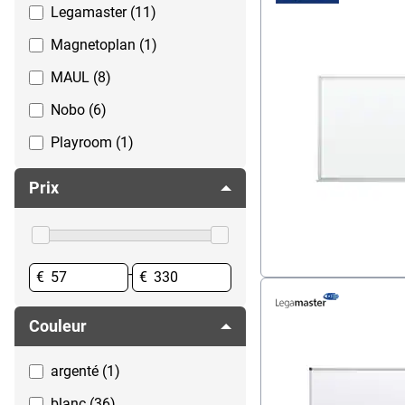
Tableaux blancs petit
Legamaster (11)
Vidéoprojecteurs & écrans
Tableaux blancs, verre
Magnetoplan (1)
MAUL (8)
Nobo (6)
Playroom (1)
Prix
-
€
€
Couleur
argenté (1)
blanc (36)