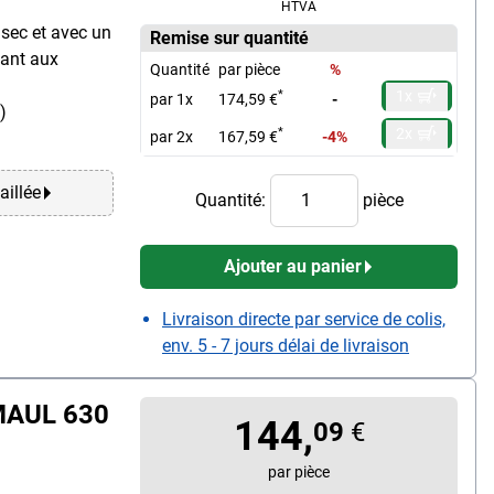
HTVA
 sec et avec un
Remise sur quantité
tant aux
Quantité
par pièce
%
1x
*
par 1x
174,59 €
-
)
2x
*
par 2x
167,59 €
-4%
aillée
Quantité:
pièce
Ajouter au panier
Livraison directe par service de colis,
env. 5 - 7 jours délai de livraison
MAUL 630
144,
09
€
par pièce