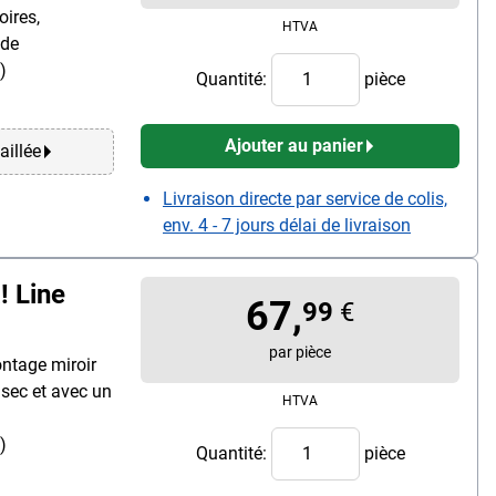
oires,
HTVA
ide
)
Quantité:
pièce
Ajouter au panier
aillée
Livraison directe par service de colis,
env. 4 - 7 jours délai de livraison
! Line
67,
99
€
par pièce
ntage miroir
 sec et avec un
HTVA
)
Quantité:
pièce