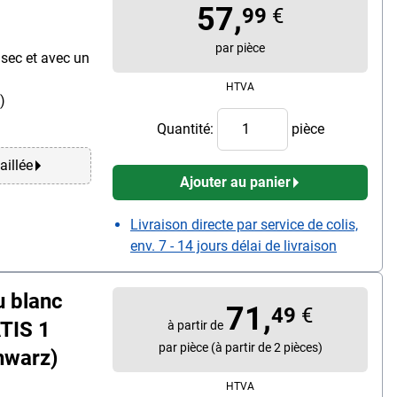
57,
99
€
par pièce
 sec et avec un
HTVA
)
Quantité:
pièce
aillée
Ajouter au panier
Livraison directe par service de colis,
env. 7 - 14 jours délai de livraison
u blanc
71,
49
€
TIS 1
à partir de
par pièce (à partir de 2 pièces)
hwarz)
HTVA