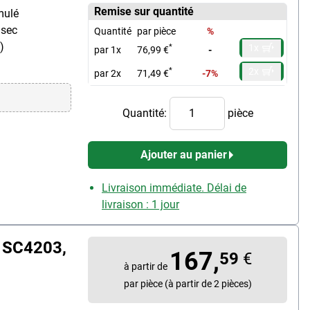
Remise sur quantité
mulé
 sec
Quantité
par pièce
%
)
1x
*
par 1x
76,99 €
-
2x
*
par 2x
71,49 €
-7%
Quantité:
pièce
Ajouter au panier
Livraison immédiate. Délai de
livraison : 1 jour
O SC4203,
167,
59
€
à partir de
par pièce (à partir de 2 pièces)