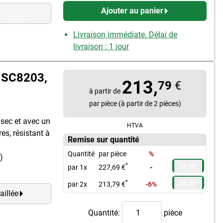
Ajouter au panier
Livraison immédiate. Délai de
livraison : 1 jour
 SC8203,
213,
79
€
à partir de
par pièce (à partir de 2 pièces)
 sec et avec un
HTVA
es, résistant à
Remise sur quantité
Quantité
par pièce
%
)
1x
*
par 1x
227,69 €
-
2x
*
par 2x
213,79 €
-6%
aillée
Quantité:
pièce