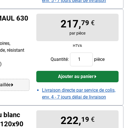
env. 5 - 7 jours délai de livraison
MAUL 630
217,
79
€
par pièce
oires,
HTVA
de, résistant
Quantité:
pièce
)
Ajouter au panier
aillée
Livraison directe par service de colis,
env. 4 - 7 jours délai de livraison
u blanc
222,
19
€
 120x90