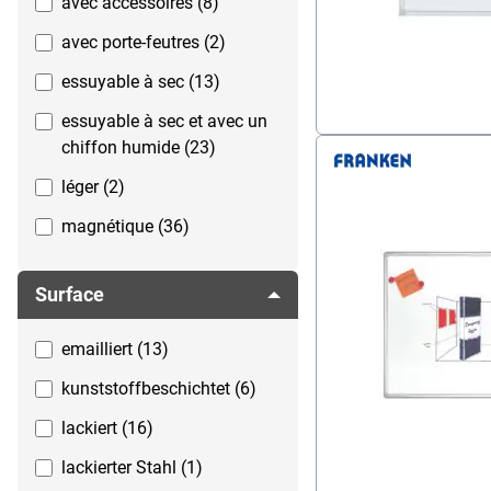
avec accessoires (8)
avec porte-feutres (2)
essuyable à sec (13)
essuyable à sec et avec un
chiffon humide (23)
léger (2)
magnétique (36)
résistant à l?acide (6)
Surface
résistant aux rayures (11)
emailliert (13)
kunststoffbeschichtet (6)
lackiert (16)
lackierter Stahl (1)