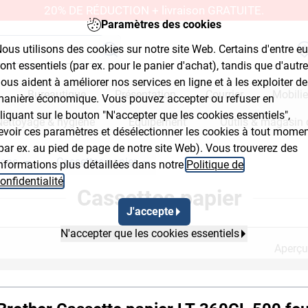
20% DE RÉDUCTION + livraison GRATUITE.
Paramètres des cookies
ous utilisons des cookies sur notre site Web. Certains d'entre e
ont essentiels (par ex. pour le panier d'achat), tandis que d'autr
ous aident à améliorer nos services en ligne et à les exploiter de
Bureautique
Présentation
Courrier
Mobilie
anière économique. Vous pouvez accepter ou refuser en
liquant sur le bouton "N'accepter que les cookies essentiels",
Nettoyage & hygiène
Équipement
Outils & magasin 
evoir ces paramètres et désélectionner les cookies à tout mome
par ex. au pied de page de notre site Web). Vous trouverez des
ions
Cassettes papier
nformations plus détaillées dans notre
Politique de
Breadcrumb Flyout Button 2
Breadcrumb Flyout Button 3
onfidentialité
.
Cassettes papier
J'accepte
N'accepter que les cookies essentiels
Aperçu