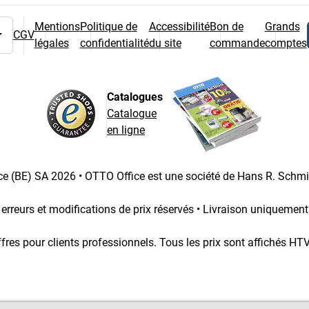
Mentions
Politique de
Accessibilité
Bon de
Grands
CGV
légales
confidentialité
du site
commande
comptes
 pays
Catalogues
Catalogue
en ligne
e (BE) SA 2026 • OTTO Office est une société de Hans R. Schm
 erreurs et modifications de prix réservés • Livraison uniquemen
fres pour clients professionnels. Tous les prix sont affichés HT