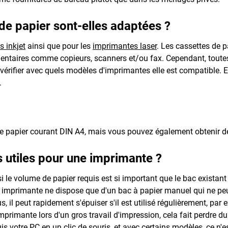
de papier sont-elles adaptées ?
 inkjet
ainsi que pour les
imprimantes laser
. Les cassettes de 
mentaires comme copieurs, scanners et/ou fax. Cependant, toutes
e vérifier avec quels modèles d'imprimantes elle est compatible. 
.
e papier courant DIN A4, mais vous pouvez également obtenir d
s utiles pour une imprimante ?
 si le volume de papier requis est si important que le bac existan
ne imprimante ne dispose que d'un bac à papier manuel qui ne pe
, il peut rapidement s'épuiser s'il est utilisé régulièrement, par
imprimante lors d'un gros travail d'impression, cela fait perdre 
s votre PC en un clic de souris, et avec certains modèles, ce n'