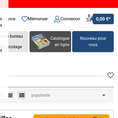
0
0,00 €
*
ux
Service
Mémoriser
Connexion
es
rs de bureau
Catalogue
Nouveau pour
en ligne
vous
de bricolage
nt
s :