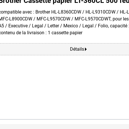
Brother Cassette papier LT-360CL 500 feu
compatible avec : Brother HL-L8360CDW / HL-L9310CDW / HL
MFC-L8900CDW / MFC-L9570CDW / MFC-L9570CDWT, pour les f
A5 / Executive / Legal / Letter / Mexico / Legal / Folio, capacité :
contenu de la livraison : 1 cassette papier
Détails