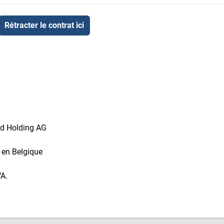
Rétracter le contrat ici
id Holding AG
t en Belgique
VA.