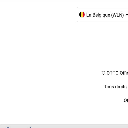
Choix de la langue et du
© OTTO Offic
Tous droits,
Of
[2::w::58::::A11754C777]