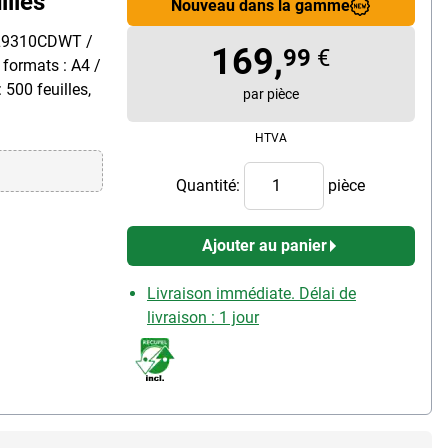
illes
Nouveau dans la gamme
-L9310CDWT /
169,
99
€
ormats : A4 /
 500 feuilles,
par pièce
HTVA
Quantité:
pièce
Ajouter au panier
Livraison immédiate. Délai de
livraison : 1 jour