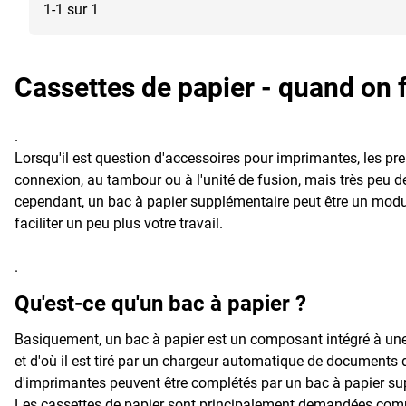
Piles
1-1 sur 1
Piles & piles rechargeables
Plastifier
Cassettes de papier - quand on 
Produits de mise en réseau
Scanners & accessoires
Souris
.
Lorsqu'il est question d'accessoires pour imprimantes, les pr
Supports de données
connexion, au tambour ou à l'unité de fusion, mais très peu 
Téléphones
cependant, un bac à papier supplémentaire peut être un module
Téléphones portables
faciliter un peu plus votre travail.
Ventilateurs & climatiseurs
.
Qu'est-ce qu'un bac à papier ?
Basiquement, un bac à papier est un composant intégré à une 
et d'où il est tiré par un chargeur automatique de documents 
d'imprimantes peuvent être complétés par un bac à papier sup
Les cassettes de papier sont principalement demandées comm