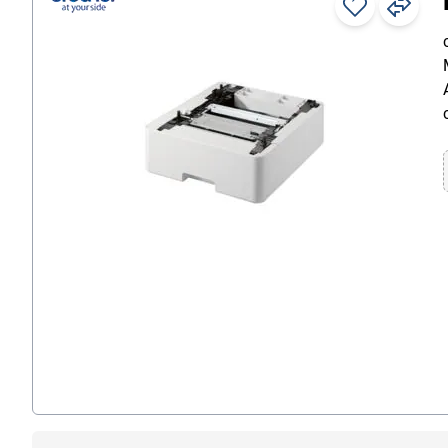
Caisses & compteuses de monnaie
Calculatrices
Claviers
Destructeurs de documents
Écrans
Électronique grand public
Étiquetage
Logiciels
Machines à écrire
Machines à relier
Maintenance des appareils de
bureau
Modules de classement
multimédia
Navigation
Ordinateurs & portables