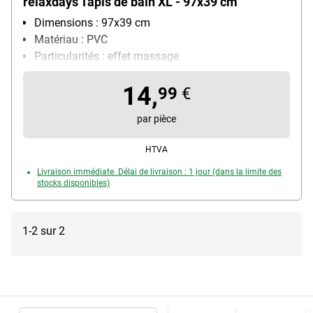
relaxdays Tapis de bain XL - 97x39 cm
Dimensions : 97x39 cm
Matériau : PVC
Particularités : effet massage
pour chauffage au sol : Non
14,
99
€
par pièce
HTVA
Livraison immédiate. Délai de livraison : 1 jour (dans la limite des
stocks disponibles)
1-2 sur 2