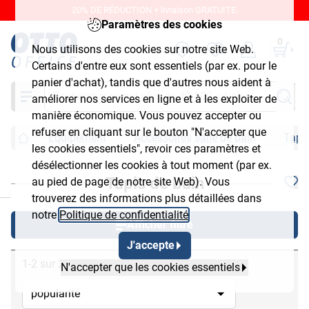
20% DE RÉDUCTION + livraison GRATUITE.
Paramètres des cookies
0
Nous utilisons des cookies sur notre site Web.
Certains d'entre eux sont essentiels (par ex. pour le
panier d'achat), tandis que d'autres nous aident à
Chercher
améliorer nos services en ligne et à les exploiter de
manière économique. Vous pouvez accepter ou
refuser en cliquant sur le bouton "N'accepter que
Équipement
Accessoires salle de bain
Tapis
les cookies essentiels", revoir ces paramètres et
désélectionner les cookies à tout moment (par ex.
Tapis de bain
au pied de page de notre site Web). Vous
chließen
trouverez des informations plus détaillées dans
notre
Politique de confidentialité
.
Afficher filtre
J'accepte
1-2 sur 2
N'accepter que les cookies essentiels