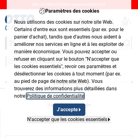
20% DE RÉDUCTION + livraison GRATUITE.
Paramètres des cookies
0
Nous utilisons des cookies sur notre site Web.
Certains d'entre eux sont essentiels (par ex. pour le
panier d'achat), tandis que d'autres nous aident à
Chercher
améliorer nos services en ligne et à les exploiter de
manière économique. Vous pouvez accepter ou
refuser en cliquant sur le bouton "N'accepter que
Cuisine & Catering
Repasser
les cookies essentiels", revoir ces paramètres et
désélectionner les cookies à tout moment (par ex.
Repasser
au pied de page de notre site Web). Vous
ermer
trouverez des informations plus détaillées dans
notre
Politique de confidentialité
.
J'accepte
N'accepter que les cookies essentiels