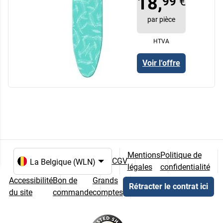
18,
99
€
par pièce
HTVA
Voir l‘offre
Mentions
Politique de
CGV
légales
confidentialité
Choix de la langue et du pays
Accessibilité
Bon de
Grands
Rétracter le contrat ici
du site
commande
comptes