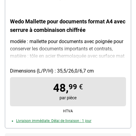
Wedo Mallette pour documents format A4 avec
serrure à combinaison chiffrée
modèle : mallette pour documents avec poignée pour
conserver les documents importants et contrats,
matière : tôle en acier thermolaquée avec surface mat
et résistante, verrouillage : serrure de sécurité avec
code à 3 chiffres, dimensions extérieures (L/P/H) :
Dimensions (L/P/H) : 35,5/26,0/6,7 cm
35,5/26/6,7 cm, dimensions intérieures : 33,9 x 24,2 x
48,
6,6 cm, couleur : gris clair, livraison dans un carton
99
€
par pièce
HTVA
Livraison immédiate. Délai de livraison : 1 jour