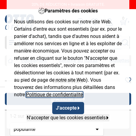
20% DE RÉDUCTION + livraison GRATUITE.
Paramètres des cookies
0
Nous utilisons des cookies sur notre site Web.
Certains d'entre eux sont essentiels (par ex. pour le
panier d'achat), tandis que d'autres nous aident à
Chercher
améliorer nos services en ligne et à les exploiter de
manière économique. Vous pouvez accepter ou
refuser en cliquant sur le bouton "N'accepter que
Équipement
Sécurité au travail
Mallettes
les cookies essentiels", revoir ces paramètres et
désélectionner les cookies à tout moment (par ex.
Mallettes
au pied de page de notre site Web). Vous
chließen
trouverez des informations plus détaillées dans
notre
Politique de confidentialité
.
Afficher filtre
J'accepte
1-2 sur 2
N'accepter que les cookies essentiels