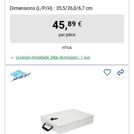
surface matte et résistante, avec deux trous au fond
permettant de fixer le tiroir, avec serrure à cylindre (2
Dimensions (L/P/H) : 35,5/26,0/6,7 cm
clés), dimensions intérieures (L/P/H) : 33,9/24,2/6,6
45,
cm, dimensions extérieures (L/P/H) : 35,5/26,0/6,7
89
€
cm
par pièce
HTVA
Livraison immédiate. Délai de livraison : 1 jour