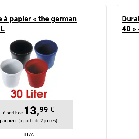
le à papier « the german
Durab
 L
40 » 
13,
99
€
à partir de
par pièce (à partir de 2 pièces)
HTVA