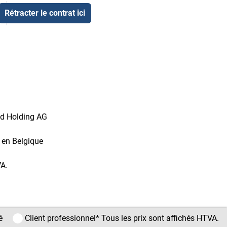
Rétracter le contrat ici
id Holding AG
t en Belgique
VA.
Client privé / Client professionnel
é
Client professionnel
* Tous les prix sont affichés HTVA.