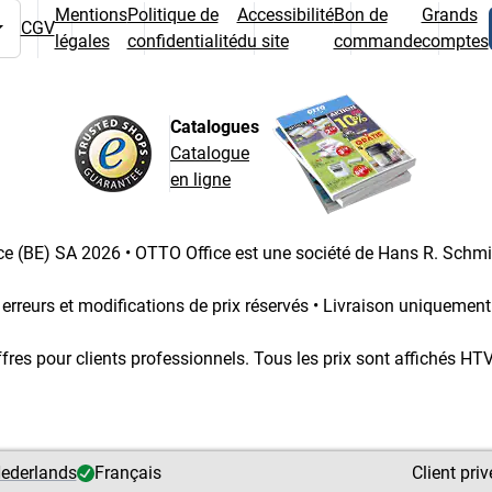
Mentions
Politique de
Accessibilité
Bon de
Grands
CGV
légales
confidentialité
du site
commande
comptes
 pays
Catalogues
Catalogue
en ligne
e (BE) SA 2026 • OTTO Office est une société de Hans R. Schm
 erreurs et modifications de prix réservés • Livraison uniquemen
fres pour clients professionnels. Tous les prix sont affichés HT
ederlands
Français
Client priv