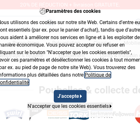
20% DE RÉDUCTION + livraison GRATUITE.
Paramètres des cookies
ous utilisons des cookies sur notre site Web. Certains d'entre e
ont essentiels (par ex. pour le panier d'achat), tandis que d'autr
ous aident à améliorer nos services en ligne et à les exploiter de
Bureautique
Présentation
Courrier
Mobilie
anière économique. Vous pouvez accepter ou refuser en
liquant sur le bouton "N'accepter que les cookies essentiels",
Nettoyage & hygiène
Équipement
Outils & magasin 
evoir ces paramètres et désélectionner les cookies à tout mome
par ex. au pied de page de notre site Web). Vous trouverez des
échets
nformations plus détaillées dans notre
Politique de
Breadcrumb Flyout Button 2
onfidentialité
.
Poubelles & collecte 
J'accepte
N'accepter que les cookies essentiels