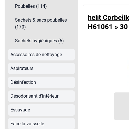
Machines de nettoyage
Poubelles (114)
Papier toilette & distributeurs
helit Corbeil
Sachets & sacs poubelles
Plexiglas de protection
H61061 » 30
(170)
Produits d'entretien
Protection hygiénique
Sachets hygiéniques (6)
Savon
Accessoires de nettoyage
Aspirateurs
Désinfection
Désodorisant d'intérieur
Essuyage
Faire la vaisselle