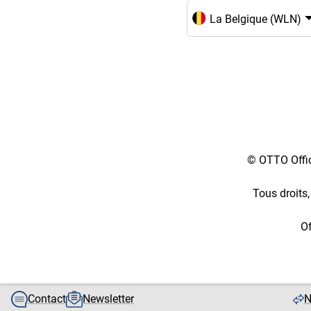
Choix de la langue et du
© OTTO Offic
Tous droits,
Of
[1::w::58::::A11754C777]
Contact
Newsletter
N