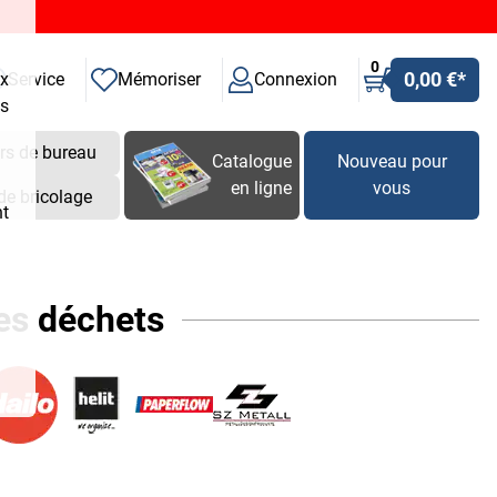
0
0,00 €
*
ux
Service
Mémoriser
Connexion
es
rs de bureau
Catalogue
Nouveau pour
en ligne
vous
de bricolage
nt
des déchets