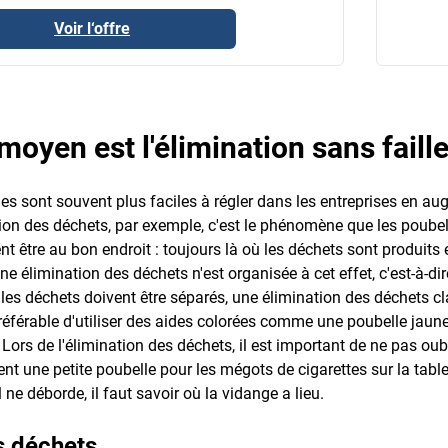
Voir l‘offre
moyen est l'élimination sans faill
s sont souvent plus faciles à régler dans les entreprises en aug
ion des déchets, par exemple, c'est le phénomène que les poubelle
t être au bon endroit : toujours là où les déchets sont produits e
ne élimination des déchets n'est organisée à cet effet, c'est-à-dir
si les déchets doivent être séparés, une élimination des déchets c
préférable d'utiliser des aides colorées comme une poubelle jaun
Lors de l'élimination des déchets, il est important de ne pas oubl
nt une petite poubelle pour les mégots de cigarettes sur la tabl
 ne déborde, il faut savoir où la vidange a lieu.
s déchets