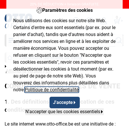
20% DE RÉDUCTION + livraison GRATUITE.
Paramètres des cookies
0
Nous utilisons des cookies sur notre site Web.
Certains d'entre eux sont essentiels (par ex. pour le
panier d'achat), tandis que d'autres nous aident à
Chercher
améliorer nos services en ligne et à les exploiter de
manière économique. Vous pouvez accepter ou
refuser en cliquant sur le bouton "N'accepter que
Conditions Générales de Vente
les cookies essentiels", revoir ces paramètres et
désélectionner les cookies à tout moment (par ex.
Afficher la version PDF
au pied de page de notre site Web). Vous
trouverez des informations plus détaillées dans
CONDITIONS GENERALES DE VENTE
notre
Politique de confidentialité
.
1. Des définitions et de l’application de ces
J'accepte
conditions.
N'accepter que les cookies essentiels
Le site internet www.otto-office.be est une initiative de :