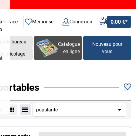
0
0,00 €
*
ux
Service
Mémoriser
Connexion
es
rs de bureau
Catalogue
Nouveau pour
en ligne
vous
de bricolage
nt
portables
s :