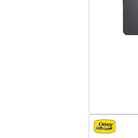
Ordinateurs & portables
Piles
Piles & piles rechargeables
Plastifier
Produits de mise en réseau
Scanners & accessoires
Souris
Supports de données
Téléphones
Ventilateurs & climatiseurs