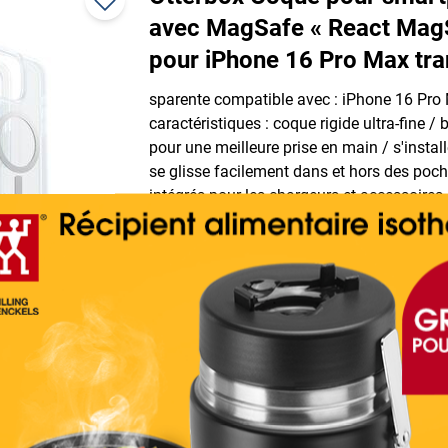
avec MagSafe « React Mag
pour iPhone 16 Pro Max tra
sparente compatible avec : iPhone 16 Pro
caractéristiques : coque rigide ultra-fine /
pour une meilleure prise en main / s'instal
se glisse facilement dans et hors des poc
intégrés pour les chargeurs et accessoire
protection contre les chutes DROP+, matér
plastique recyclé, couleur : transparent, co
livraison : 1 coque pour smartphone
Détails
Otterbox Coque de smartp
aimant « React Series » Ga