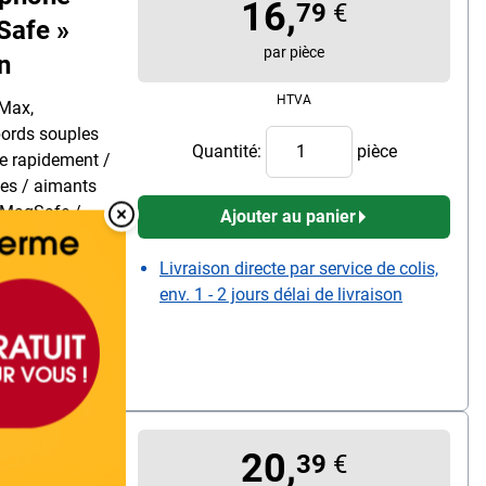
16,
79
€
Safe »
par pièce
n
HTVA
 Max,
 bords souples
Quantité:
pièce
le rapidement /
hes / aimants
s MagSafe /
Ajouter au panier
iau : 45 % de
Overlay Fermer
ntenu de la
Livraison directe par service de colis,
env. 1 - 2 jours délai de livraison
hone avec
20,
39
€
laxy S25