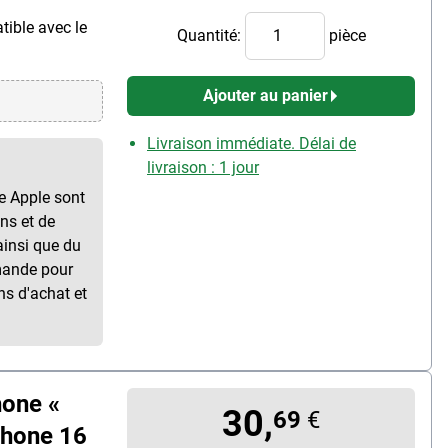
tible avec le
Quantité:
pièce
Ajouter au panier
Livraison immédiate. Délai de
livraison : 1 jour
ue Apple sont
ns et de
ainsi que du
mande pour
ns d'achat et
hone «
30,
69
€
Phone 16