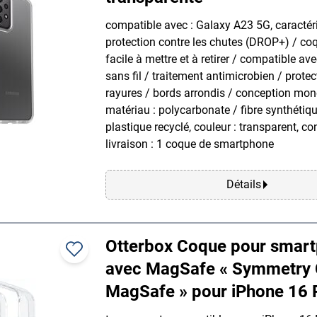
compatible avec : Galaxy A23 5G, caractéri
protection contre les chutes (DROP+) / coqu
facile à mettre et à retirer / compatible av
sans fil / traitement antimicrobien / protec
rayures / bords arrondis / conception mon
matériau : polycarbonate / fibre synthétiq
plastique recyclé, couleur : transparent, co
livraison : 1 coque de smartphone
Détails
Otterbox Coque pour smar
avec MagSafe « Symmetry 
MagSafe » pour iPhone 16 