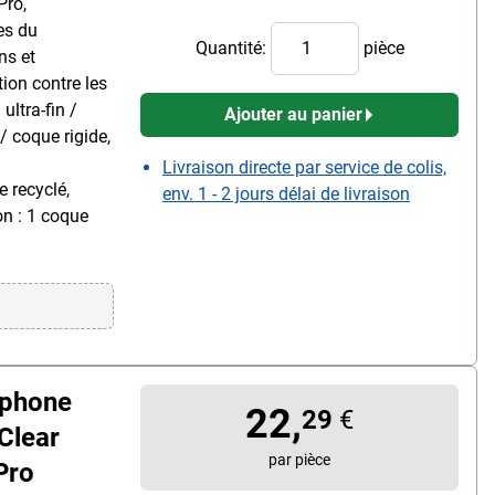
Pro,
es du
Quantité:
pièce
ns et
ion contre les
ultra-fin /
Ajouter au panier
/ coque rigide,
Livraison directe par service de colis,
 recyclé,
env. 1 - 2 jours délai de livraison
on : 1 coque
tphone
22,
29
€
Clear
par pièce
Pro