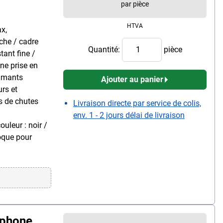
par pièce
HTVA
x,
che / cadre
Quantité:
pièce
tant fine /
ne prise en
aimants
Ajouter au panier
urs et
s de chutes
Livraison directe par service de colis,
:
env. 1 - 2 jours délai de livraison
uleur : noir /
coque pour
tphone