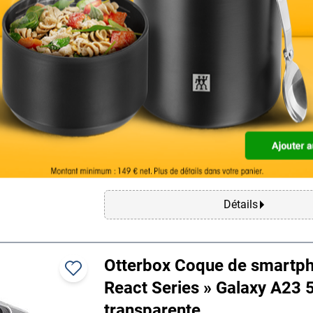
Ultra Stardust
compatible avec : Galaxy S25 Ultra, caracté
ultra-fine / protection contre les chutes / p
contre les rayures / recharge rapide avec 
sans fil Qi2 jusqu’à 15 W / installation faci
facilement dans la poche / design monob
/ prise en main sûre grâce aux bords Soft-
: Stardust, contenu de la livraison : 1 coqu
smartphone
Détails
Otterbox Coque de smartp
React Series » Galaxy A23 
transparente