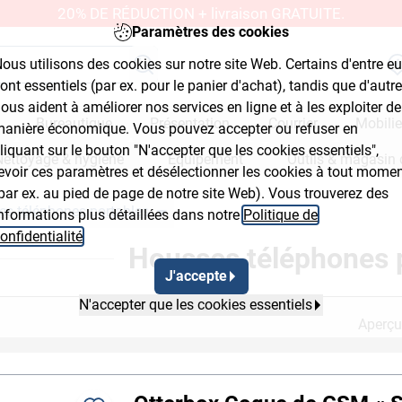
20% DE RÉDUCTION + livraison GRATUITE.
Paramètres des cookies
ous utilisons des cookies sur notre site Web. Certains d'entre e
ont essentiels (par ex. pour le panier d'achat), tandis que d'autr
ous aident à améliorer nos services en ligne et à les exploiter de
Bureautique
Présentation
Courrier
Mobilie
anière économique. Vous pouvez accepter ou refuser en
liquant sur le bouton "N'accepter que les cookies essentiels",
Nettoyage & hygiène
Équipement
Outils & magasin 
evoir ces paramètres et désélectionner les cookies à tout mome
par ex. au pied de page de notre site Web). Vous trouverez des
s téléphones portables
nformations plus détaillées dans notre
Politique de
Flyout Button 2
Breadcrumb Flyout Button 3
onfidentialité
.
Housses téléphones 
J'accepte
N'accepter que les cookies essentiels
Aperçu