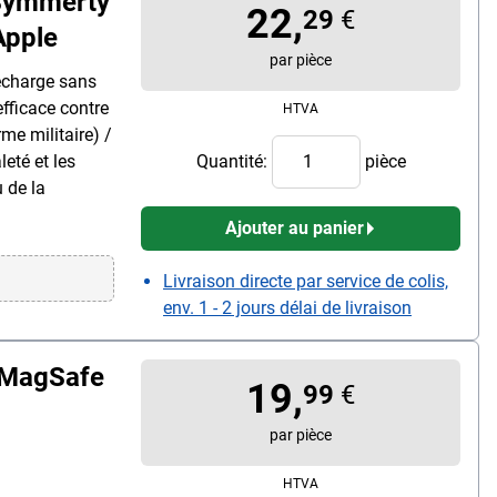
Symmerty
22,
29
€
Apple
par pièce
echarge sans
 efficace contre
HTVA
me militaire) /
eté et les
Quantité:
pièce
u de la
Ajouter au panier
Livraison directe par service de colis,
env. 1 - 2 jours délai de livraison
c MagSafe
19,
99
€
par pièce
HTVA