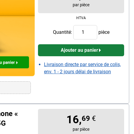
par pièce
HTVA
ristiques :
rotection
Quantité:
pièce
les chargeurs
le / se glisse
loc sur mesure
Ajouter au panier
Touch, couleur
e pour
Livraison directe par service de colis,
env. 1 - 2 jours délai de livraison
hone «
16,
69
€
5G
par pièce